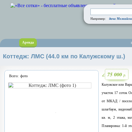
дача Можайски
Например:
Аренда
Коттедж: ЛМС (44.0 км по Калужскому ш.)
75 000
р.
∠
Всего:
фото
Калужское или Варш
участок 17 соток О
от МКАД / поселок
шлагбаум, видеонаб
кв. м, 2 этажа, ма
Планировка: 1-й эт