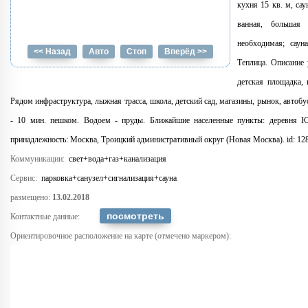
кухня 15 кв. м, саун
ванная, большая
необходимая; саун
<< Назад
Авто
Стоп
Вперёд >>
Теплица. Описание 
детская площадка, 
Рядом инфраструктура, лыжная трасса, школа, детский сад, магазины, рынок, автобу
- 10 мин. пешком. Водоем - пруды. Ближайшие населенные пункты: деревня Юд
принадлежность: Москва, Троицкий административный округ (Новая Москва). id: 12
Коммуникации:
свет+вода+газ+канализация
Сервис:
парковка+санузел+сигнализация+сауна
размещено:
13.02.2018
Контактные данные:
Ориентировочное расположение на карте (отмечено маркером):