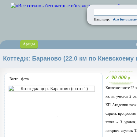
дом Балашихин
Например:
Аренда
Коттедж: Бараново (22.0 км по Киевскоему 
90 000
р.
∠
Всего:
фото
Киевское шоссе 22 
кв. м, участок 2 с
КП Академия парк /
охрана, пропускная 
этажа - 3 уровня,
интернет, спутник Т