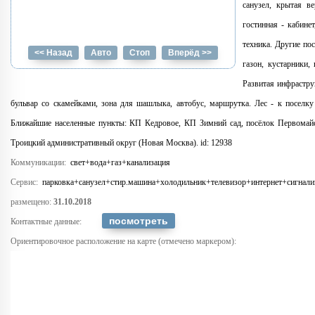
санузел, крытая ве
гостинная - кабине
техника. Другие по
<< Назад
Авто
Стоп
Вперёд >>
газон, кустарники,
Развитая инфрастру
бульвар со скамейками, зона для шашлыка, автобус, маршрутка. Лес - к поселк
Ближайшие населенные пункты: КП Кедровое, КП Зимний сад, посёлок Первомайс
Троицкий административный округ (Новая Москва). id: 12938
Коммуникации:
свет+вода+газ+канализация
Сервис:
парковка+санузел+стир.машина+холодильник+телевизор+интернет+сигнали
размещено:
31.10.2018
Контактные данные:
Ориентировочное расположение на карте (отмечено маркером):