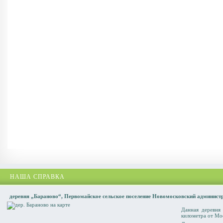
НАША СПРАВКА
деревня „Бараново“, Первомайское сельское поселение Новомосковский админист
Данная деревня
километра от Мо