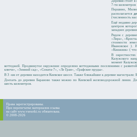
Деревня стоит в
7-ти километров
Першино
,
Милю
располагается
д
(численность нас
Ещё недавно дер
центром которог
западнее деревни
Рядом с деревн
«Лира», «Криста
стоимости земе
Ивановское ). 
«Книжник» ( что 
В окрестностях
Калужского напр
момент Калужско
коттеджей. Продвинутое окружение определено коттеджными поселениями с развитой 
ключи», «Зимний сад», «Соната-7», «Ле Гран», «Графские пруды».
В 3 -км от деревни находится Киевское шоссе. Также ближайшие к деревне магистрали: 
Доехать до деревни Бараново также можно по Киевской железнодорожной линии. Д
шесть километров.
Права зарегистрированы.
При перепечатке материалов ссылка
на сайт www.vsesotki.ru обязательна.
© 2008-2026