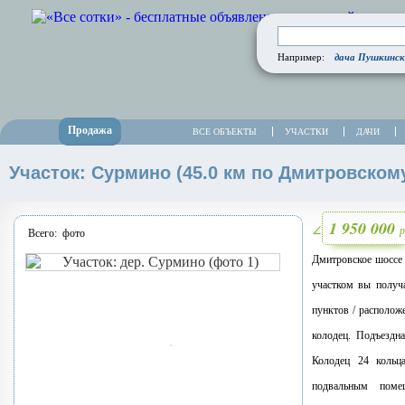
дача Пушкинск
Например:
Продажа
ВСЕ ОБЪЕКТЫ
УЧАСТКИ
ДАЧИ
Участок: Сурмино (45.0 км по Дмитровскому
1 950 000
р
∠
Всего:
фото
Дмитровское шоссе 
участком вы получа
пунктов / располож
колодец. Подъездна
Колодец 24 кольца
подвальным поме