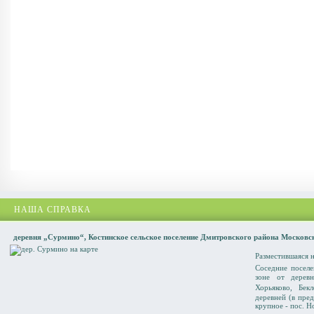
НАША СПРАВКА
деревня „Сурмино“, Костинское сельское поселение Дмитровского района Московс
Разместившаяся н
Соседние поселе
зоне от дерев
Хорьяково
,
Бек
деревней (в пре
крупное - пос. Н