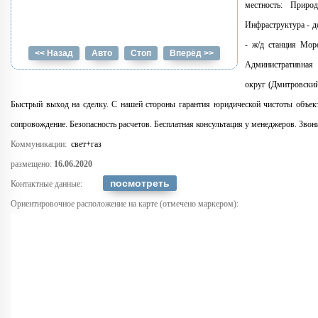
местность: Приро
Инфраструктура - д
- ж/д станция Мор
<< Назад
Авто
Стоп
Вперёд >>
Административная 
округ (Дмитровский
Быстрый выход на сделку. С нашей стороны гарантия юридической чистоты объект
сопровождение. Безопасность расчетов. Бесплатная консультация у менеджеров. Звон
Коммуникации:
свет+газ
размещено:
16.06.2020
Контактные данные:
Ориентировочное расположение на карте (отмечено маркером):