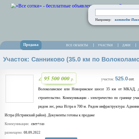
коттедж Павло
Например:
Продажа
ВСЕ ОБЪЕКТЫ
УЧАСТКИ
ДАЧИ
Участок: Санниково (35.0 км по Волоколамс
95 500 000
525.0
р.
∠
участок:
сот.
Волоколамское или Новорижское шоссе 35 км от МКАД, дер
строительство. Коммуникации - электричество по границе уча
рядом лес, река Истра в 700 м. Рядом инфраструктура: Админи
Истра (Истринский район). Документы готовы к продаже
Коммуникации:
свет+газ
размещено:
08.09.2022