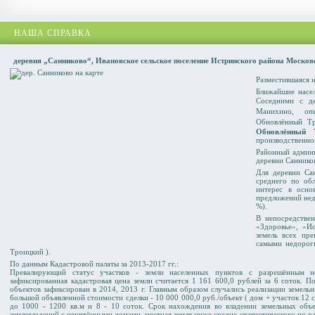
НАША СПРАВКА
деревня „Санниково“, Ивановское сельское поселение Истринского района Москов
Разместившаяся н
Ближайшие насел
Соседними с де
Манихино
,
оп
Обновлённый Т
Обновлённый 
производственно
Районный админис
деревни Саннико
Для деревни Са
среднего по об
интерес в осно
предложений нед
%).
В непосредстве
«Здоровье», «И
земель всех пр
самыми недорог
Троицкий ).
По данным Кадастровой палаты за 2013-2017 гг.:
Превалирующий статус участков - земли населенных пунктов с разрешённым ис
зафиксированная кадастровая цена земли считается 1 161 600,0 рублей за 6 соток.
объектов зафиксирован в 2014, 2013 г. Главным образом случались реализации земель
большой объявленной стоимости сделки - 10 000 000,0 руб./объект ( дом + участок 12 
до 1000 - 1200 кв.м и 8 - 10 соток. Срок нахождения во владении земельных об
землевладений c неучтёнными домами, местная земля ниже средне-статистического по р