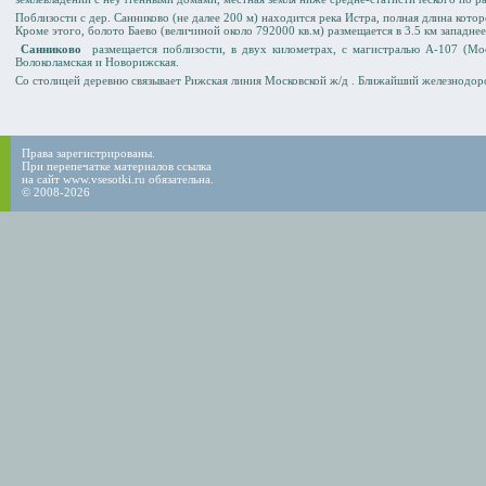
Поблизости с дер. Санниково (не далее 200 м) находится река Истра, полная длина котор
Кроме этого, болото Баево (величиной около 792000 кв.м) размещается в 3.5 км западне
Санниково
размещается поблизости, в двух километрах, с магистралью A-107 (Мос
Волоколамская и Новорижская.
Со столицей деревню связывает Рижская линия Московской ж/д . Ближайший железнодор
Права зарегистрированы.
При перепечатке материалов ссылка
на сайт www.vsesotki.ru обязательна.
© 2008-2026