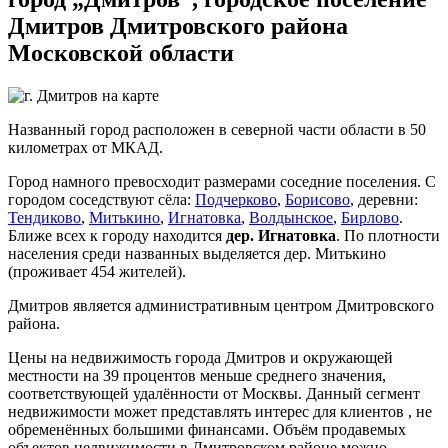
Дмитров Дмитровского района
Московской области
Названный город расположен в северной части области в 50
километрах от МКАД.
Город намного превосходит размерами соседние поселения. С
городом соседствуют сёла:
Подчерково
,
Борисово
, деревни:
Тендиково
,
Митькино
,
Игнатовка
,
Волдынское
,
Бирлово
.
Ближе всех к городу находится
дер. Игнатовка
. По плотности
населения среди названных выделяется дер. Митькино
(проживает 454 жителей).
Дмитров является административным центром Дмитровского
района.
Цены на недвижимость города Дмитров и окружающей
местности на 39 процентов меньше среднего значения,
соответствующей удалённости от Москвы. Данный сегмент
недвижимости может представлять интерес для клиентов , не
обременённых большими финансами. Объём продавемых
объектов недвижимости в Дмитровском районе можно