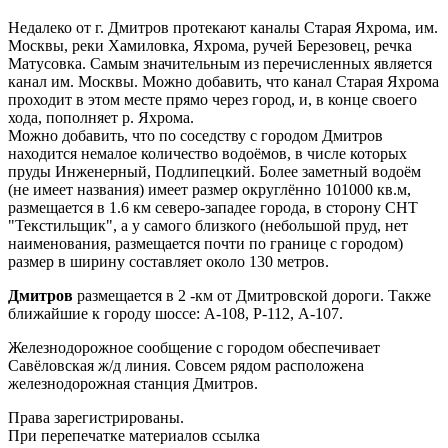
Недалеко от г. Дмитров протекают каналы Старая Яхрома, им.
Москвы, реки Хамиловка, Яхрома, ручей Березовец, речка
Матусовка. Cамым значительным из перечисленных является
канал им. Москвы. Можно добавить, что канал Старая Яхрома
проходит в этом месте прямо через город, и, в конце своего
хода, пополняет р. Яхрома.
Можно добавить, что по соседству с городом Дмитров
находится немалое количество водоёмов, в числе которых
пруды Инженерный, Подлипецкий. Более заметный водоём
(не имеет названия) имеет размер округлённо 101000 кв.м,
размещается в 1.6 км северо-западее города, в сторону СНТ
"Текстильщик", a у самого близкого (небольшой пруд, нет
наименования, размещается почти по границе с городом)
размер в ширину составляет около 130 метров.
Дмитров
размещается в 2 -км от Дмитровской дороги. Также
ближайшие к городу шоссе: A-108, Р-112, A-107.
Железнодорожное сообщение с городом обеспечивает
Савёловская ж/д линия. Совсем рядом расположена
железнодорожная станция Дмитров.
Права зарегистрированы.
При перепечатке материалов ссылка