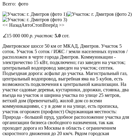
Всего:
фото
<< Назад
Авто
Стоп
Вперёд >>
∠
15 000 000
р.
участок:
5.0
сот.
Дмитровское шоссе 50 км от МКАД, Дмитров. Участок 5
соток. Участок 5 соток / ИЖС / земли населенных пунктов /
расположен в черте города Дмитров. Коммуникации -
электричество 15 кВт, подключено; газ заведен на участок;
центральный водопровод заведен на участок; септик.
Подъездная дорога: асфальт до участка. Магистральный газ,
центральный водопровод, выгребная яма на 5 кубов, есть
возможность подключения к центральной канализации. На
участке садовые деревья, кустарники, дорожки, стоянка, два
въезда на участок и ширина участка по улице 25 метров,
ветхий дом (бревенчатый), жилой дом со всеми
коммуникациями, с у в доме и на улице, есть прописка,
участок огорожен (профлист) Окружающая местность:
Природа - большой пруд, удобное расположение участка для
организации бизнеса свободного назначения, так как
проходит дорога из Москвы в область с ограничением
скоростного движения до 20 км/ч. Рядом городская