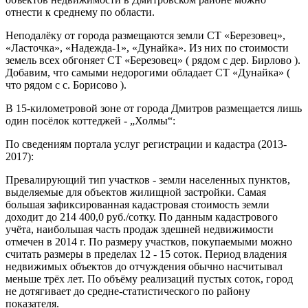
отнести к среднему по области.
Неподалёку от города размещаются земли СТ «Березовец»,
«Ласточка», «Надежда-1», «Дунайка». Из них по стоимости
земель всех обгоняет СТ «Березовец» ( рядом с дер. Бирлово ).
Добавим, что самыми недорогими обладает СТ «Дунайка» (
что рядом с с. Борисово ).
В 15-километровой зоне от города Дмитров размещается лишь
один посёлок коттеджей - „Холмы“:
По сведениям портала услуг регистрации и кадастра (2013-
2017):
Превалирующий тип участков - земли населенных пунктов,
выделяемые для объектов жилищной застройки. Самая
большая зафиксированная кадастровая стоимость земли
доходит до 214 400,0 руб./сотку. По данным кадастрового
учёта, наибольшая часть продаж здешней недвижимости
отмечен в 2014 г. По размеру участков, покупаемыми можно
считать размеры в пределах 12 - 15 соток. Период владения
недвижимых объектов до отчуждения обычно насчитывал
меньше трёх лет. По объёму реализаций пустых соток, город
не дотягивает до средне-статистического по району
показателя.