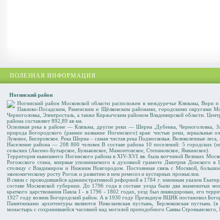
ПОЛЕЗНАЯ ИНФОРМАЦИЯ
Ногинский район
Ногинский район Московской области расположен в междуречье Клязьмы, Вори и
Павлово-Посадским, Раменским и Щёлковским районами, городскими округами Мо
Черноголовка, Электросталь, а также Киржачским районом Владимирской области. Центр
района составляет 892,89 кв км.
Основная река в районе — Клязьма, другие реки — Шерна ,Дубенка, Черноголовка, За
природа Богородского (раннее название Ногинского) края: чистые реки, зеркальные о
Луковое, Бисеровское. Река Шерна – самая чистая река Подмосковья. Великолепные леса,
Население района — 208 800 человек В составе района 10 поселений: 5 городских (им
сельских (Аксено-Бутырское, Буньковское, Мамонтовское, Степановское, Ямкинское).
Территория нынешнего Ногинского района в XIV-XVI вв. была вотчиной Великих Москов
Рогожского стана, впервые упоминаемого в духовной грамоте Дмитрия Донского в 1
столицу с Владимиром и Нижним Новгородом. Постоянная связь с Москвой, большое
экономическому росту Рогож и развитию в нем ремесел и кустарных промыслов.
В связи с проводившейся административной реформой в 1784 г. именным указом Екатер
составе Московской губернии. До 1796 года в составе уезда были два знаменитых мо
краткого царствования Павла I - в 1796 - 1802 годах, уезд был ликвидирован, его те
1927 году возник Богородский район. А в 1930 году Президиум ВЦИК постановил Бого
Памятниками архитектуры являются Николаевская пустынь, Берлюковская пустынь (
монастырь с сохранившейся часовней над могилой преподобного Саввы Стромынского, Б