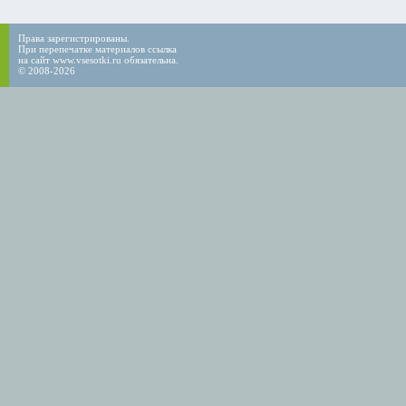
Права зарегистрированы.
При перепечатке материалов ссылка
на сайт www.vsesotki.ru обязательна.
© 2008-2026