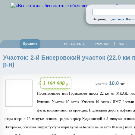
участок Мытищ
Например:
Продажа
ВСЕ ОБЪЕКТЫ
УЧАСТКИ
ДАЧИ
Участок: 2-й Бисеровский участок (22.0 км
р-н)
3 100 000
10.0
р.
∠
участок:
сот.
Носовихинское или Горьковское шоссе 22 км от МКАД, посел
Купавна. Участок 10 соток. Участок 10 соток / ИЖС / земли
фазы, подключено; газ проводят. Подъездная дорога: асфальт
озера озера в 15 минутах пешком, рядом карьер Кудиновский в 5 минутах пешком
Пятерочка, основная инфрастуктура мкрн Купавна Балашиха (на авто 10 мин.) или Ст