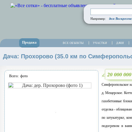
дом Воскресенс
Например:
Продажа
ВСЕ ОБЪЕКТЫ
УЧАСТКИ
ДАЧИ
Дача: Прохорово (35.0 км по Симферопольс
20 000 00
∠
Всего:
фото
Симферопольское и
д. Мещерское. Котте
газобетонные блоки
отделка - облицова
по штукатурке, ко
подогревом в ванн