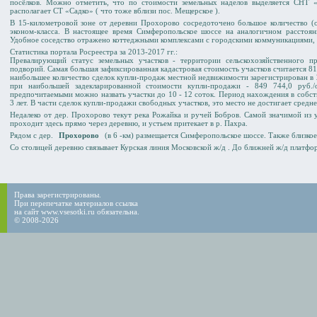
посёлков. Можно отметить, что по стоимости земельных наделов выделяется СНТ 
располагает СТ «Садко» ( что тоже вблизи пос. Мещерское ).
В 15-километровой зоне от деревни Прохорово сосредоточено большое количество (о
эконом-класса. В настоящее время Симферопольское шоссе на аналогичном расстояни
Удобное соседство отражено коттеджными комплексами с городскими коммуникациями, в
Статистика портала Росреестра за 2013-2017 гг.:
Превалирующий статус земельных участков - территории сельскохозяйственного п
подворий. Самая большая зафиксированная кадастровая стоимость участков считается 81 
наибольшее количество сделок купли-продаж местной недвижимости зарегистрирован в 2
при наибольшей задекларированной стоимости купли-продажи - 849 744,0 руб./о
предпочитаемыми можно назвать участки до 10 - 12 соток. Период нахождения в собс
3 лет. В части сделок купли-продажи свободных участков, это место не достигает средн
Недалеко от дер. Прохорово текут река Рожайка и ручей Бобров. Cамой значимой из у
проходит здесь прямо через деревню, и устьем притекает в р. Пахра.
Рядом с дер.
Прохорово
(в 6 -км) размещается Симферопольское шоссе. Также близкое
Со столицей деревню связывает Курская линия Московской ж/д . До ближней ж/д платфо
Права зарегистрированы.
При перепечатке материалов ссылка
на сайт www.vsesotki.ru обязательна.
© 2008-2026