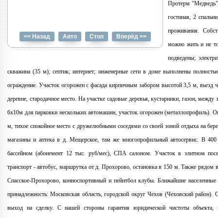
Протерм "Медведь" 
гостиная, 2 спальн
проживания. Собст
<< Назад
Авто
Стоп
Вперёд >>
можно жить и не то
подведены; электри
скважина (35 м); септик; интернет; инженерные сети в доме выполнены полностью
ограждение. Участок огорожен с фасада кирпичным забором высотой 3,5 м, вьезд ч
деревне, стародачное место. На участке садовые деревья, кустарники, газон, между
6х10м для парковки нескольких автомашин, участок огорожен (металлопрофиль). О
м, тихое спокойное место с дружелюбными соседями со своей зоной отдыха на бере
магазины и аптека в д. Мещерское, там же многопрофильный автосервис. В 400 
бассейном (абонемент 12 тыс. руб/мес), СПА салоном. Участок в элитном посе
транспорт - автобус, маршрутка от д. Прохорово, остановка в 150 м. Также рядом 
Спасское-Прохорово, конноспортивный и пейнтбол клубы. Ближайшие населенные
принадлежность: Московская область, городской округ Чехов (Чеховский район). 
выход на сделку. С нашей стороны гарантия юридической чистоты объекта, 