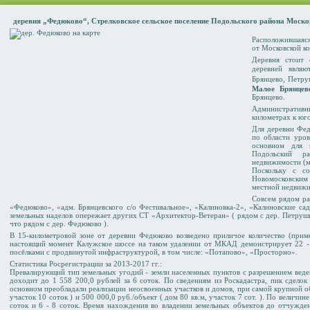
деревня „Федюково“, Стрелковское сельское поселение Подольского района Моско
Расположившаяся
от Московской к
Деревня стоит 
деревней являю
Брянцево
,
Петру
Малое Брянцев
Брянцево.
Административ
километрах к юг
Для деревни Фед
по области уров
основном для 
Подольский ра
недвижимости (м
Поскольку с с
Новомосковским
местной недвижи
Совсем рядом ра
«Федюково», «адм. Брянцевского с/о Фестивальное», «Калиновка-2», «Калиновские са
земельных наделов опережает других СТ «Архитектор-Ветеран» ( рядом с дер. Петруш
что рядом с дер. Федюково ).
В 15-километровой зоне от деревни Федюково возведено приличое количество (приме
настоящий момент Калужское шоссе на таком удалении от МКАД демонстрирует 22 -
посёлками с продвинутой инфраструктурой, в том числе: «Потапово», «Просторно».
Статистика Росрегистрации за 2013-2017 гг.:
Превалирующий тип земельных угодий - земли населенных пунктов с разрешением веде
доходит до 1 558 200,0 рублей за 6 соток. По сведениям из Роскадастра, пик сдело
основном преобладали реализации неосвоенных участков и домов, при самой крупной об
участок 10 соток ) и 500 000,0 руб./объект ( дом 80 кв.м, участок 7 сот. ). По величи
соток и 6 - 8 соток. Время нахождения во владении земельных объектов до отчужден