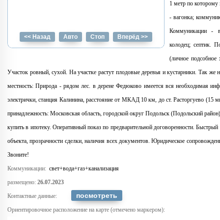
1 метр по которому
- вагонка; коммуни
Коммуникации - в
<< Назад
Авто
Стоп
Вперёд >>
колодец; септик. П
(личное подсобное 
Участок ровный, сухой. На участке растут плодовые деревья и кустарники. Так же 
местность: Природа - рядом лес. в дерене Федюково имеется вся необходимая инф
электрички, станция Калинина, расстояние от МКАД 10 км, до ст. Расторгуево (15 
принадлежность: Московская область, городской округ Подольск (Подольский район
купить в ипотеку. Оперативный показ по предварительной договоренности. Быстрый
объекта, прозрачности сделки, наличия всех документов. Юридическое сопровождени
Звоните!
Коммуникации:
свет+вода+газ+канализация
размещено:
26.07.2023
Контактные данные:
Ориентировочное расположение на карте (отмечено маркером):