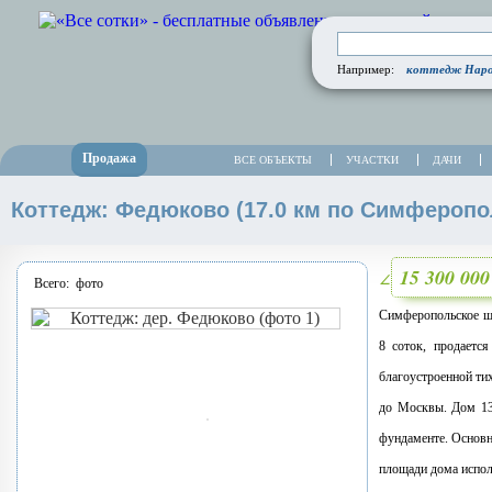
коттедж Наро-
Например:
Продажа
ВСЕ ОБЪЕКТЫ
УЧАСТКИ
ДАЧИ
Коттедж: Федюково (17.0 км по Симферопо
15 300 00
∠
Всего:
фото
Симферопольское шо
8 соток, продаетс
благоустроенной ти
до Москвы. Дом 130
фундаменте. Основн
площади дома испол