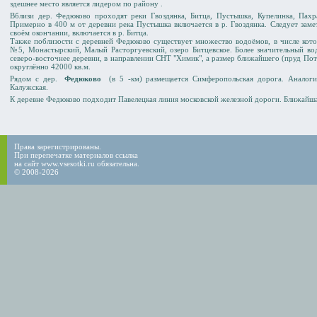
здешнее место является лидером по району .
Вблизи дер. Федюково проходят реки Гвоздянка, Битца, Пустышка, Купелинка, Пахра
Примерно в 400 м от деревни река Пустышка включается в р. Гвоздянка. Следует замет
своём окончании, включается в р. Битца.
Также поблизости с деревней Федюково существует множество водоёмов, в числе кот
№5, Монастырский, Малый Расторгуевский, озеро Битцевское. Более значительный вод
северо-восточнее деревни, в направлении СНТ "Химик", a размер ближайшего (пруд Пот
округлённо 42000 кв.м.
Рядом с дер.
Федюково
(в 5 -км) размещается Симферопольская дорога. Аналог
Калужская.
К деревне Федюково подходит Павелецкая линия московской железной дороги. Ближайша
Права зарегистрированы.
При перепечатке материалов ссылка
на сайт www.vsesotki.ru обязательна.
© 2008-2026