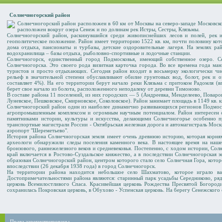
Солнечногорский район
Солнечногорский район расположен в 60 км от Москвы на северо-западе Московск
расположен вокруг озера Сенеж и по долинам рек Истры, Сестры, Клязьмы.
Солнечногорский район, раскинувшийся среди живописнейших лесов и полей, рек и
геополитическое положение. Район имеет территорию 1522 кв. км, почти половину кото
дома отдыха, пансионаты и турбазы, детские оздоровительные лагеря. На землях ра
водохранилища – базы отдыха, рыболовно-спортивные и лодочные станции.
Солнечногорск, единственный город Подмосковья, имеющий собственное озеро.
Солнечногорска. Это своего рода визитная карточка города. Во все времена года ман
туристов и просто отдыхающих. Сегодня район входит в восьмерку экологически ч
рельеф в значительной степени обуславливают обилие грунтовых вод, болот, рек и оз
составляет 4%). На его территории берут начало реки Клязьма с притоком Радомля (в
берет свое начало из болота, расположенного неподалеку от деревни Тимоново.
В составе района 11 поселений, из них городских — 5 (Андреевка, Менделеево, Поваров
Луневское, Пешковское, Смирновское, Соколовское). Район занимает площадь в 1149 кв. к
Солнечногорский район один из наиболее динамично развивающихся регионов Подмос
агропромышленным комплексом и огромным научным потенциалом. Район интересен
памятниками истории, культуры и искусства, делающими Солнечногорье особенно п
транспортные магистрали России - Октябрьская железная дорога и автомагистраль Мос
аэропорт "Шереметьево".
История района Солнечногорская земля имеет очень древнюю историю, которая корням
археологи обнаружили следы поселения каменного века. В настоящее время на наше
бронзового, раннежелезного веков и средневековья. Постепенно, с ходом истории, Сол
край включается в Ростово-Суздальское княжество, а в последствии Солнечногорская 
образован Солнечногорский район, центром которого стало село Солнечная Гора, котор
впоследствии (26 декабря 1938 года) в город Солнечногорск.
На территории района находится небольшое село Шахматово, которое играло ва
Достопримечательностями района являются: старинный парк усадьбы Середниково, ряд 
церковь Всемилостливого Спаса. Красивейшая церковь Рождества Пресвятой Богородиц
сохранилась Покровская церковь, в Обухово - Успенская церковь. На берегу Сенежског
Права зарегистрированы.