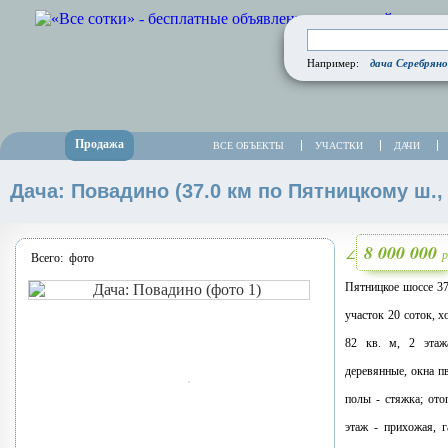
дача Серебряно
Например:
Продажа
ВСЕ ОБЪЕКТЫ
УЧАСТКИ
ДАЧИ
Дача: Повадино (37.0 км по Пятницкому ш.,
8 000 000
р
∠
Всего:
фото
Пятницкое шоссе 3
участок 20 соток, 
82 кв. м, 2 этаж
деревянные, окна пв
полы - стяжка; ото
этаж - прихожая, г