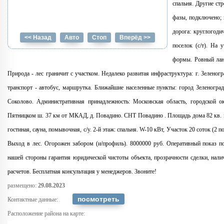
спальня. Другие стр
фазы, подключено; 
дорога: круглогоди
<< Назад
Авто
Стоп
Вперёд >>
поселок (с/т). На 
формы. Ровный лан
Природа - лес граничит с участком. Недалеко развитая инфраструктура: г. Зеленог
транспорт - автобус, маршрутка. Ближайшие населенные пункты: город Зеленоград
Соколово. Административная принадлежность: Московская область, городской 
Пятницком ш. 37 км от МКАД, д. Повадино. СНТ Повадино . Площадь дома 82 кв. м. 
гостиная, сауна, помывочная, с/у. 2-й этаж: спальня. W-10 кВт, Участок 20 соток (2 п
Выход в лес. Огорожен забором (и/профиль). 8000000 руб. Оперативный показ п
нашей стороны гарантия юридической чистоты объекта, прозрачности сделки, нали
расчетов. Бесплатная консультация у менеджеров. Звоните!
размещено:
29.08.2023
Контактные данные:
Расположение района на карте: