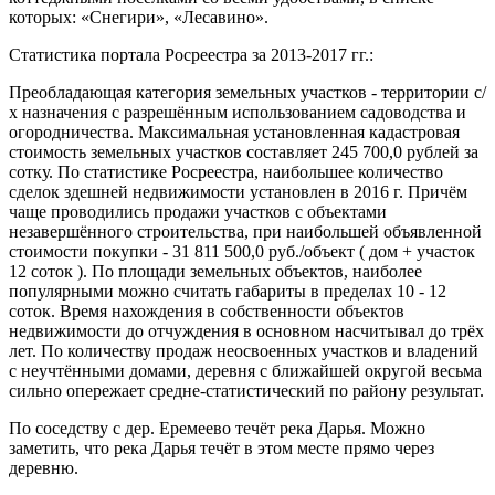
которых: «Снегири», «Лесавино».
Статистика портала Росреестра за 2013-2017 гг.:
Преобладающая категория земельных участков - территории с/
х назначения с разрешённым использованием садоводства и
огородничества. Максимальная установленная кадастровая
стоимость земельных участков составляет 245 700,0 рублей за
сотку. По статистике Росреестра, наибольшее количество
сделок здешней недвижимости установлен в 2016 г. Причём
чаще проводились продажи участков c объектами
незавершённого строительства, при наибольшей объявленной
стоимости покупки - 31 811 500,0 руб./объект ( дом + участок
12 соток ). По площади земельных объектов, наиболее
популярными можно считать габариты в пределах 10 - 12
соток. Время нахождения в собственности объектов
недвижимости до отчуждения в основном насчитывал до трёх
лет. По количеству продаж неосвоенных участков и владений
c неучтёнными домами, деревня с ближайшей округой весьма
сильно опережает средне-статистический по району результат.
По соседству с дер. Еремеево течёт река Дарья. Можно
заметить, что река Дарья течёт в этом месте прямо через
деревню.