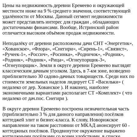
Цены на недвижимость деревни Еремеево и окружающей
местности ниже на 9 % среднего значения, соответствующей
удалённости от Москвы. Данный сегмент недвижимости
может представлять интерес для граждан , обладающих
достаточными финансами. Вообще, Истринский район
отличается высоким объёмом продаж недвижимости.
Неподалёку от деревни расположены дачи СНТ «Энергетик»,
«Хованское», «Флора», «Снегири», «Сирень-1», «Связист»,
«Ручеек-1», «Россич», «Росинка», «Родничок», «Родник»,
«Родник», «Родник», «Рица», «Огнеупорщик-3»,
«Огнеупорщик». Земли в округе деревни Еремеево выглядят
классическим дачным уголком. Здесь, в 7-км зоне, возведено
приблизительно 30 садово-дачных товариществ. Среди них по
стоимости земельных наделов лидирует СТ «Васильки» (
недалеко от дер. Хованское ). И наконец, наиболее
экономичными вариантами располагает СТ «Комплект» ( что
недалеко от дач.пос. Снегири ).
В округе деревни Еремеево построена незначительная часть
(приблизительно 3 % для данного направления) посёлков
коттеджей элит и бизнес-класса. К слову, Новорижское
направление на таком расстоянии от МКАД анонсирует 60 -
коттеджных посёлков. Продвинутое окружение выражено
коттеджными посёлками со всеми удобствами, в списке