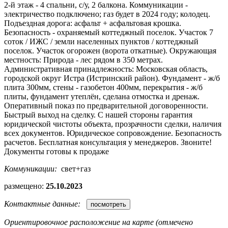
2-й этаж - 4 спальни, с/у, 2 балкона. Коммуникации -
электричество подключено; газ будет в 2024 году; колодец.
Подъездная дорога: асфальт + асфальтовая крошка.
Безопасность - охраняемый коттеджный поселок. Участок 7
соток / ИЖС / земли населенных пунктов / коттеджный
поселок. Участок огорожен (ворота откатные). Окружающая
местность: Природа - лес рядом в 350 метрах.
Административная принадлежность: Московская область,
городской округ Истра (Истринский район). Фундамент - ж/б
плита 300мм, стены - газобетон 400мм, перекрытия - ж/б
плиты, фундамент утеплён, сделана отмостка и дренаж.
Оперативный показ по предварительной договоренности.
Быстрый выход на сделку. С нашей стороны гарантия
юридической чистоты объекта, прозрачности сделки, наличия
всех документов. Юридическое сопровождение. Безопасность
расчетов. Бесплатная консультация у менеджеров. Звоните!
Документы готовы к продаже
Коммуникации:
свет+газ
размещено:
25.10.2023
Контактные данные:
Ориентировочное расположение на карте (отмечено