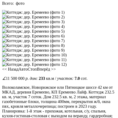
Всего:
фото
<< Назад
Авто
Стоп
Вперёд >>
∠
11 500 000
р.
дом:
233
кв.м /
участок:
7.0
сот.
Волоколамское, Новорижское или Пятницкое шоссе 42 км от
МКАД, деревня Еремеево, КП Еремеево Лайф. Коттедж 232.5
кв. м, участок 7 соток. Дом 232.5 кв. м, 2 этажа, материал
газобетонные блоки, толщина 400мм, перекрытия ж/б, окна
пвх, кровля металлочерепица; построен в 2023 году.
Планировка: 1-й этаж - прихожая, котельная, с/у, спальня,
кухня-гостиная-столовая с выходом на веранду, гардеробная;