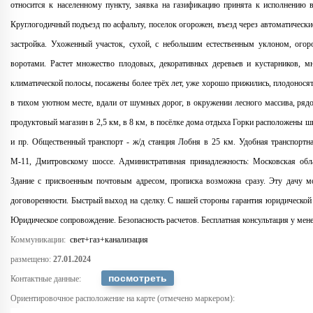
относится к населенному пункту, заявка на газификацию принята к исполнению в
Круглогодичный подъезд по асфальту, поселок огорожен, въезд через автоматические
застройка. Ухоженный участок, сухой, с небольшим естественным уклоном, ого
воротами. Растет множество плодовых, декоративных деревьев и кустарников, м
климатической полосы, посажены более трёх лет, уже хорошо прижились, плодонося
в тихом уютном месте, вдали от шумных дорог, в окружении лесного массива, рядо
продуктовый магазин в 2,5 км, в 8 км, в посёлке дома отдыха Горки расположены шк
и пр. Общественный транспорт - ж/д станция Лобня в 25 км. Удобная транспортна
М-11, Дмитровскому шоссе. Административная принадлежность: Московская обла
Здание с присвоенным почтовым адресом, прописка возможна сразу. Эту дачу м
договоренности. Быстрый выход на сделку. С нашей стороны гарантия юридической 
Юридическое сопровождение. Безопасность расчетов. Бесплатная консультация у мен
Коммуникации:
свет+газ+канализация
размещено:
27.01.2024
Контактные данные:
Ориентировочное расположение на карте (отмечено маркером):