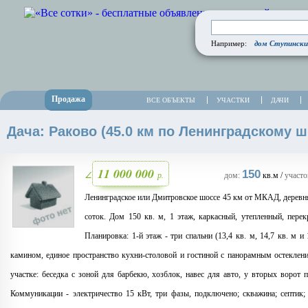
дом Ступински
Например:
Продажа
ВСЕ ОБЪЕКТЫ
УЧАСТКИ
ДАЧИ
Дача: Раково (45.0 км по Ленинградскому ш
11 000 000
150
р.
∠
дом:
кв.м /
участо
Ленинградское или Дмитровское шоссе 45 км от МКАД, деревня
соток. Дом 150 кв. м, 1 этаж, каркасный, утепленный, перек
Планировка: 1-й этаж - три спальни (13,4 кв. м, 14,7 кв. м и
камином, единое пространство кухни-столовой и гостиной с панорамным остеклен
участке: беседка с зоной для барбекю, хозблок, навес для авто, у вторых ворот
Коммуникации - электричество 15 кВт, три фазы, подключено; скважина; септик; 