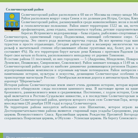
Солнечногорский район
Солнечногорский район расположен в 60 км от Москвы на северо-западе М
Район расположен вокруг озера Сенеж и по долинам рек Истры, Сестры, Кляз
Солнечногорский район, раскинувшийся среди живописнейших лесов и полей, 
и геополитическое положение. Район имеет территорию 1522 кв. км, почти
профилактории, дома отдыха, пансионаты и турбазы, детские оздоровительны
берегах Истринского водохранилища – базы отдыха, рыболовно-спортивные 
Солнечногорск, единственный город Подмосковья, имеющий собственное озеро.
Солнечногорска. Это своего рода визитная карточка города. Во все времена года ман
туристов и просто отдыхающих. Сегодня район входит в восьмерку экологически ч
рельеф в значительной степени обуславливают обилие грунтовых вод, болот, рек и оз
составляет 4%). На его территории берут начало реки Клязьма с притоком Радомля (в
берет свое начало из болота, расположенного неподалеку от деревни Тимоново.
В составе района 11 поселений, из них городских — 5 (Андреевка, Менделеево, Поваров
Луневское, Пешковское, Смирновское, Соколовское). Район занимает площадь в 1149 кв. к
Солнечногорский район один из наиболее динамично развивающихся регионов Подмос
агропромышленным комплексом и огромным научным потенциалом. Район интересен
памятниками истории, культуры и искусства, делающими Солнечногорье особенно п
транспортные магистрали России - Октябрьская железная дорога и автомагистраль Мос
аэропорт "Шереметьево".
История района Солнечногорская земля имеет очень древнюю историю, которая корням
археологи обнаружили следы поселения каменного века. В настоящее время на наше
бронзового, раннежелезного веков и средневековья. Постепенно, с ходом истории, Сол
край включается в Ростово-Суздальское княжество, а в последствии Солнечногорская 
образован Солнечногорский район, центром которого стало село Солнечная Гора, котор
впоследствии (26 декабря 1938 года) в город Солнечногорск.
На территории района находится небольшое село Шахматово, которое играло ва
Достопримечательностями района являются: старинный парк усадьбы Середниково, ряд 
церковь Всемилостливого Спаса. Красивейшая церковь Рождества Пресвятой Богородиц
сохранилась Покровская церковь, в Обухово - Успенская церковь. На берегу Сенежског
Права зарегистрированы.