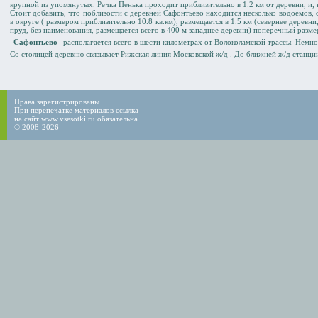
крупной из упомянутых. Речка Пенька проходит приблизительно в 1.2 км от деревни, и, в
Стоит добавить, что поблизости с деревней Сафонтьево находится несколько водоёмов
в округе ( размером приблизительно 10.8 кв.км), размещается в 1.5 км (севернее деревн
пруд, без наименования, размещается всего в 400 м западнее деревни) поперечный разм
Сафонтьево
располагается всего в шести километрах от Волоколамской трассы. Немн
Со столицей деревню связывает Рижская линия Московской ж/д . До ближней ж/д станц
Права зарегистрированы.
При перепечатке материалов ссылка
на сайт www.vsesotki.ru обязательна.
© 2008-2026