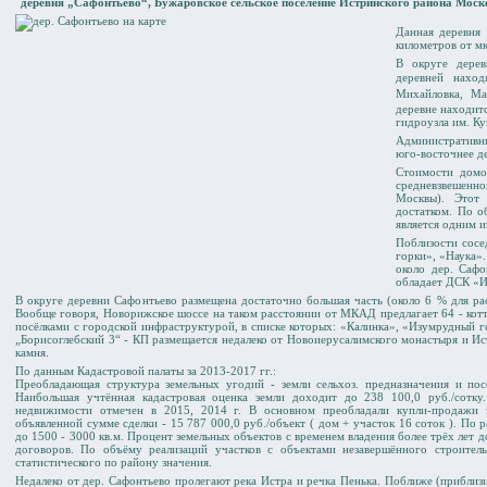
деревня „Сафонтьево“, Бужаровское сельское поселение Истринского района Моск
Данная деревня 
километров от мк
В округе дерев
деревней наход
Михайловка
,
Ма
деревне находит
гидроузла им. Ку
Административны
юго-восточнее д
Стоимости домов
средневзвешенн
Москвы). Этот 
достатком. По 
является одним и
Поблизости сосе
горки», «Наука».
около дер. Сафо
обладает ДСК «Из
В округе деревни Сафонтьево размещена достаточно большая часть (около 6 % для рас
Вообще говоря, Новорижское шоссе на таком расстоянии от МКАД предлагает 64 - ко
посёлками с городской инфраструктурой, в списке которых: «Калинка», «Изумрудный г
„Борисоглебский 3“ - КП размещается недалеко от Новоиерусалимского монастыря и Ис
камня.
По данным Кадастровой палаты за 2013-2017 гг.:
Преобладающая структура земельных угодий - земли сельхоз. предназначения и пос
Наибольшая учтённая кадастровая оценка земли доходит до 238 100,0 руб./сотк
недвижимости отмечен в 2015, 2014 г. В основном преобладали купли-продажи 
объявленной сумме сделки - 15 787 000,0 руб./объект ( дом + участок 16 соток ). По
до 1500 - 3000 кв.м. Процент земельных объектов с временем владения более трёх лет 
договоров. По объёму реализаций участков c объектами незавершённого строител
статистического по району значения.
Недалеко от дер. Сафонтьево пролегают река Истра и речка Пенька. Поближе (приблизи