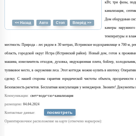
кВт, три фазы, под
канализация, септи
Дом оборудован сис
<< Назад
Авто
Стоп
Вперёд >>
камеры наружного
температуры и влаж
местность: Природа - лес рядом в 30 метрах, Истринское водохранилище в 700 м, р
область, городской округ Истра (Истринский район). Новый дом, готов к прожива
машина, измельчитель отходов, духовка, индукционная плита, бойлер, холодильни
тупиковое место, в окружении леса. Этот коттедж можно купить в ипотеку. Операти
сделку. С нашей стороны гарантия юридической чистоты объекта, прозрачности 
Безопасность расчетов. Бесплатная консультация у менеджеров. Звоните! Документы
Коммуникации:
свет+вода+газ+канализация
размещено:
04.04.2024
Контактные данные:
Ориентировочное расположение на карте (отмечено маркером):