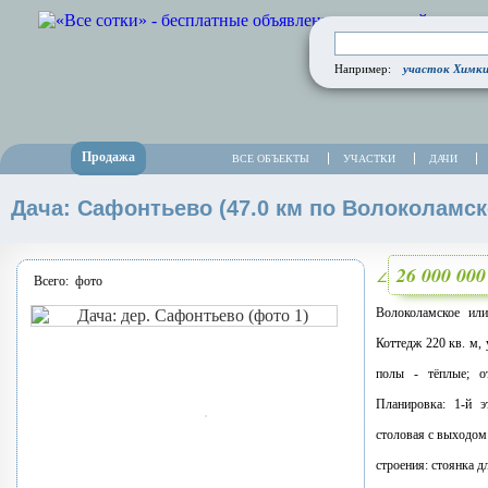
участок Химкин
Например:
Продажа
ВСЕ ОБЪЕКТЫ
УЧАСТКИ
ДАЧИ
Дача: Сафонтьево (47.0 км по Волоколамск
26 000 00
∠
Всего:
фото
Волоколамское ил
Коттедж 220 кв. м, 
полы - тёплые; о
Планировка: 1-й э
столовая с выходом н
строения: стоянка д