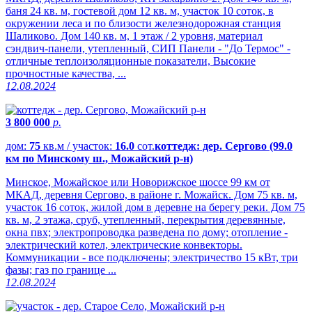
баня 24 кв. м, гостевой дом 12 кв. м, участок 10 соток, в
окружении леса и по близости железнодорожная станция
Шаликово. Дом 140 кв. м, 1 этаж / 2 уровня, материал
сэндвич-панели, утепленный, СИП Панели - "До Термос" -
отличные теплоизоляционные показатели, Высокие
прочностные качества, ...
12.08.2024
3 800 000
р.
дом:
75
кв.м / участок:
16.0
сот.
коттедж: дер. Сергово (99.0
км по Минскому ш., Можайский р-н)
Минское, Можайское или Новорижское шоссе 99 км от
МКАД, деревня Сергово, в районе г. Можайск. Дом 75 кв. м,
участок 16 соток, жилой дом в деревне на берегу реки. Дом 75
кв. м, 2 этажа, сруб, утепленный, перекрытия деревянные,
окна пвх; электропроводка разведена по дому; отопление -
электрический котел, электрические конвекторы.
Коммуникации - все подключены; электричество 15 кВт, три
фазы; газ по границе ...
12.08.2024