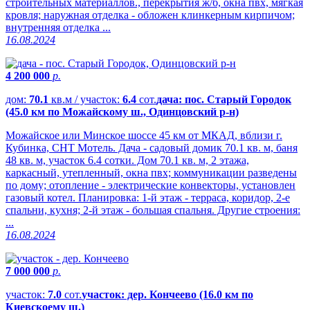
строительных материаллов., перекрытия ж/б, окна пвх, мягкая
кровля; наружная отделка - обложен клинкерным кирпичом;
внутренняя отделка ...
16.08.2024
4 200 000
р.
дом:
70.1
кв.м / участок:
6.4
сот.
дача: пос. Старый Городок
(45.0 км по Можайскому ш., Одинцовский р-н)
Можайское или Минское шоссе 45 км от МКАД, вблизи г.
Кубинка, СНТ Мотель. Дача - садовый домик 70.1 кв. м, баня
48 кв. м, участок 6.4 сотки. Дом 70.1 кв. м, 2 этажа,
каркасный, утепленный, окна пвх; коммуникации разведены
по дому; отопление - электрические конвекторы, установлен
газовый котел. Планировка: 1-й этаж - терраса, коридор, 2-е
спальни, кухня; 2-й этаж - большая спальня. Другие строения:
...
16.08.2024
7 000 000
р.
участок:
7.0
сот.
участок: дер. Кончеево (16.0 км по
Киевскоему ш.)