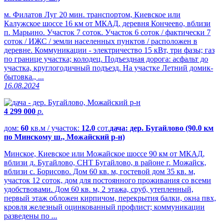
м. Филатов Луг 20 мин. транспортом, Киевское или
Калужское шоссе 16 км от МКАД, деревня Кончеево, вблизи
п. Марьино. Участок 7 соток. Участок 6 соток / фактически 7
соток / ИЖС / земли населенных пунктов / расположен в
деревне. Коммуникации - электричество 15 кВт, три фазы; газ
по границе участка; колодец. Подъездная дорога: асфальт до
участка, круглогодичный подъезд. На участке Летний домик-
бытовка., ...
16.08.2024
4 299 000
р.
дом:
60
кв.м / участок:
12.0
сот.
дача: дер. Бугайлово (90.0 км
по Минскому ш., Можайский р-н)
Минское, Киевское или Можайское шоссе 90 км от МКАД,
вблизи д. Бугайлово, СНТ Бугайлово, в районе г. Можайск,
вблизи с. Борисово. Дом 60 кв. м, гостевой дом 35 кв. м,
участок 12 соток, дом для постоянного проживания со всеми
удобствовами. Дом 60 кв. м, 2 этажа, сруб, утепленный,
первый этаж обложен кирпичом, перекрытия балки, окна пвх,
кровля железный оцинкованный профлист; коммуникации
разведены по ...