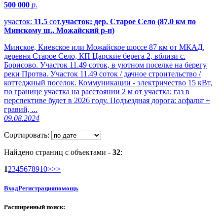
500 000
р.
участок:
11.5
сот.
участок: дер. Старое Село (87.0 км по
Минскому ш., Можайский р-н)
Минское, Киевское или Можайское шоссе 87 км от МКАД,
деревня Старое Село, КП Царские берега 2, вблизи с.
Борисово. Участок 11.49 соток, в уютном поселке на берегу
реки Протва. Участок 11.49 соток / дачное строительство /
коттеджный поселок. Коммуникации - электричество 15 кВт,
по границе участка на расстоянии 2 м от участка; газ в
перспективе будет в 2026 году. Подъездная дорога: асфальт +
гравий, ...
09.08.2024
Сортировать:
Найдено страниц с объектами -
32
:
1
2
3
4
5
6
7
8
9
10
>>>
Вход
Регистрация
помощь
Расширенный поиск: