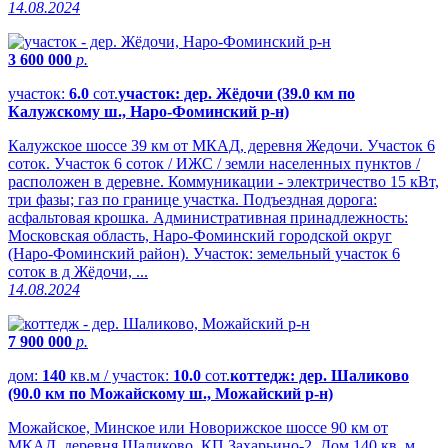
14.08.2024
3 600 000
р.
участок:
6.0
сот.
участок: дер. Жёдочи (39.0 км по
Калужскому ш., Наро-Фоминский р-н)
Калужское шоссе 39 км от МКАД, деревня Жедочи. Участок 6
соток. Участок 6 соток / ИЖС / земли населенных пунктов /
расположен в деревне. Коммуникации - электричество 15 кВт,
три фазы; газ по границе участка. Подъездная дорога:
асфальтовая крошка. Административная принадлежность:
Московская область, Наро-Фоминский городской округ
(Наро-Фоминский район). Участок: земельный участок 6
соток в д Жёдочи, ...
14.08.2024
7 900 000
р.
дом:
140
кв.м / участок:
10.0
сот.
коттедж: дер. Шаликово
(90.0 км по Можайскому ш., Можайский р-н)
Можайское, Минское или Новорижское шоссе 90 км от
МКАД, деревня Шаликово, КП Захарьино-2. Дом 140 кв. м,