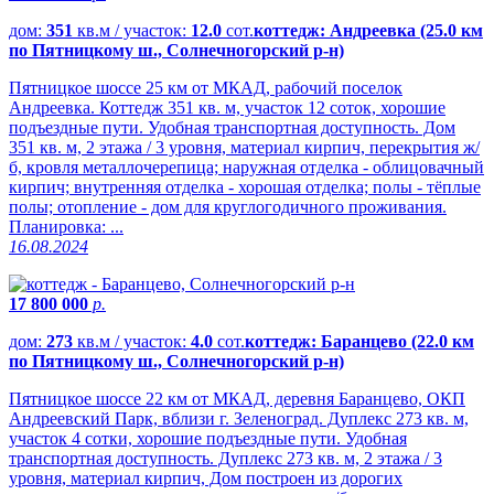
дом:
351
кв.м / участок:
12.0
сот.
коттедж: Андреевка (25.0 км
по Пятницкому ш., Солнечногорский р-н)
Пятницкое шоссе 25 км от МКАД, рабочий поселок
Андреевка. Коттедж 351 кв. м, участок 12 соток, хорошие
подъездные пути. Удобная транспортная доступность. Дом
351 кв. м, 2 этажа / 3 уровня, материал кирпич, перекрытия ж/
б, кровля металлочерепица; наружная отделка - облицовачный
кирпич; внутренняя отделка - хорошая отделка; полы - тёплые
полы; отопление - дом для круглогодичного проживания.
Планировка: ...
16.08.2024
17 800 000
р.
дом:
273
кв.м / участок:
4.0
сот.
коттедж: Баранцево (22.0 км
по Пятницкому ш., Солнечногорский р-н)
Пятницкое шоссе 22 км от МКАД, деревня Баранцево, ОКП
Андреевский Парк, вблизи г. Зеленоград. Дуплекс 273 кв. м,
участок 4 сотки, хорошие подъездные пути. Удобная
транспортная доступность. Дуплекс 273 кв. м, 2 этажа / 3
уровня, материал кирпич, Дом построен из дорогих