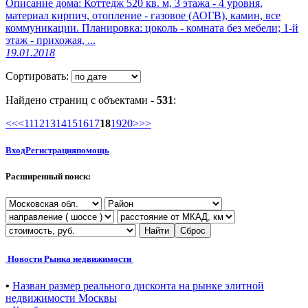
Описание дома: Коттедж 520 кв. м, 3 этажа - 4 уровня,
материал кирпич, отопление - газовое (АОГВ), камин, все
коммуникации. Планировка: цоколь - комната без мебели; 1-й
этаж - прихожая, ...
19.01.2018
Сортировать:
Найдено страниц с объектами -
531
:
<<<
11
12
13
14
15
16
17
18
19
20
>>>
Вход
Регистрация
помощь
Расширенный поиск:
Найти
Сброс
Новости Рынка недвижимости
•
Назван размер реального дисконта на рынке элитной
недвижимости Москвы