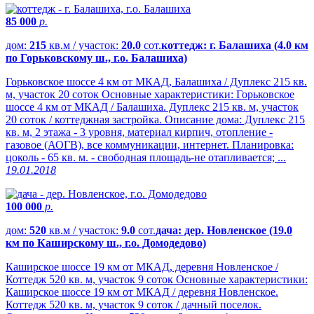
85 000
р.
дом:
215
кв.м / участок:
20.0
сот.
коттедж: г. Балашиха (4.0 км
по Горьковскому ш., г.о. Балашиха)
Горьковское шоссе 4 км от МКАД, Балашиха / Дуплекс 215 кв.
м, участок 20 соток Основные характеристики: Горьковское
шоссе 4 км от МКАД / Балашиха. Дуплекс 215 кв. м, участок
20 соток / коттеджная застройка. Описание дома: Дуплекс 215
кв. м, 2 этажа - 3 уровня, материал кирпич, отопление -
газовое (АОГВ), все коммуникации, интернет. Планировка:
цоколь - 65 кв. м. - свободная площадь-не отапливается; ...
19.01.2018
100 000
р.
дом:
520
кв.м / участок:
9.0
сот.
дача: дер. Новленское (19.0
км по Каширскому ш., г.о. Домодедово)
Каширское шоссе 19 км от МКАД, деревня Новленское /
Коттедж 520 кв. м, участок 9 соток Основные характеристики:
Каширское шоссе 19 км от МКАД / деревня Новленское.
Коттедж 520 кв. м, участок 9 соток / дачный поселок.