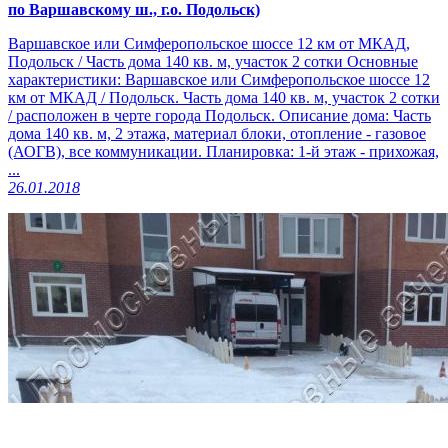
по Варшавскому ш., г.о. Подольск)
Варшавское или Симферопольское шоссе 12 км от МКАД,
Подольск / Часть дома 140 кв. м, участок 2 сотки Основные
характеристики: Варшавское или Симферопольское шоссе 12
км от МКАД / Подольск. Часть дома 140 кв. м, участок 2 сотки
/ расположен в черте города Подольск. Описание дома: Часть
дома 140 кв. м, 2 этажа, материал блоки, отопление - газовое
(АОГВ), все коммуникации. Планировка: 1-й этаж - прихожая,
...
26.01.2018