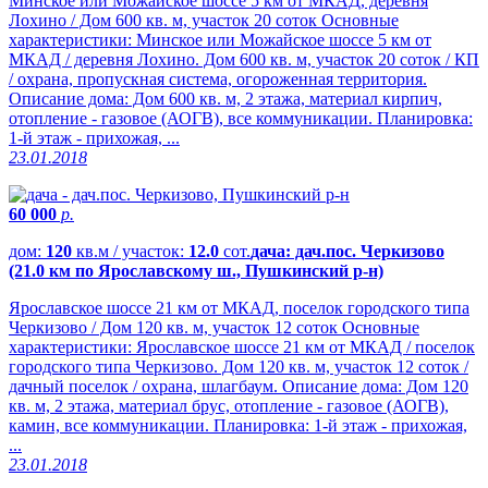
Минское или Можайское шоссе 5 км от МКАД, деревня
Лохино / Дом 600 кв. м, участок 20 соток Основные
характеристики: Минское или Можайское шоссе 5 км от
МКАД / деревня Лохино. Дом 600 кв. м, участок 20 соток / КП
/ охрана, пропускная система, огороженная территория.
Описание дома: Дом 600 кв. м, 2 этажа, материал кирпич,
отопление - газовое (АОГВ), все коммуникации. Планировка:
1-й этаж - прихожая, ...
23.01.2018
60 000
р.
дом:
120
кв.м / участок:
12.0
сот.
дача: дач.пос. Черкизово
(21.0 км по Ярославскому ш., Пушкинский р-н)
Ярославское шоссе 21 км от МКАД, поселок городского типа
Черкизово / Дом 120 кв. м, участок 12 соток Основные
характеристики: Ярославское шоссе 21 км от МКАД / поселок
городского типа Черкизово. Дом 120 кв. м, участок 12 соток /
дачный поселок / охрана, шлагбаум. Описание дома: Дом 120
кв. м, 2 этажа, материал брус, отопление - газовое (АОГВ),
камин, все коммуникации. Планировка: 1-й этаж - прихожая,
...
23.01.2018