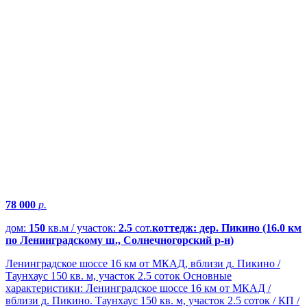
78 000
р.
дом:
150
кв.м / участок:
2.5
сот.
коттедж: дер. Пикино (16.0 км
по Ленинградскому ш., Солнечногорский р-н)
Ленинградское шоссе 16 км от МКАД, вблизи д. Пикино /
Таунхаус 150 кв. м, участок 2.5 соток Основные
характеристики: Ленинградское шоссе 16 км от МКАД /
вблизи д. Пикино. Таунхаус 150 кв. м, участок 2.5 соток / КП /