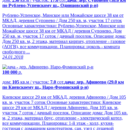
дом:
250
кв.м / участок:
17.0
сот.
дача: дер. Супонево (38.0 км
по Рублево-Успенскому ш., Одинцовский р-н)
Рублево-Успенское, Минское или Можайское шоссе 38 км от
МКАД, деревня Супонево / Дом 250 кв. м, участок 17 соток
Основные характеристики: Рублево-Успенское, Минское или
Можайское шоссе 38 км от МКАД / деревня Супонево. Дом
250 кв. м, участок 17 соток / дачный поселок. Описание дома:
Дом 250 кв. м, 2 этажа, материал кирпич, отопление - газовое
(АОГВ), все коммуникации. Планировка: цоколь - комната
свободного ...
24.01.2018
100 000
р.
дом:
105
кв.м / участок:
7.0
сот.
дача: дер. Афинеево (29.0 км
по Киевскоему ш., Наро-Фоминский р-н)
Киевское шоссе 29 км от МКАД, деревня Афинеево / Дом 105
кв. м, участок 7 соток Основные характеристики: Киевское
шоссе 29 км от МКАД / деревня Афинеево. Дом 105 кв. м,
участок 7 соток / дачный поселок. Описание дома: Дом 105 кв.
м, 2 этажа, материал брус, отопление - электрический котел,
все коммуникации. Планировка: 1-й этаж - холл, кухня-
гостиная с домашним кинотеатром, сан. узел с душевой