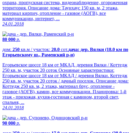
охрана, пропускная система, видеонаблюдение, огороженная
территория. Описание дома: Таунхаус 150 кв. м, 2 этажа,
материал кирпич, отопление - газовое (АОГВ), все
коммуникации, интернет, ...
24.01.2018
80 000
р.
дом:
250
кв.м / участок:
20.0
сот.
дача: дер. Вялки (18.0 км по
Егорьевскому ш., Раменский р-н)
Егорьевское шоссе 18 км от МКАД, деревня Вялки / Коттедж
250 кв. м, участок 20 соток Основные характеристики:
Егорьевское шоссе 18 км от МКАД / деревня Вялки. Коттедж
250 кв. м, участок 20 соток / дачный поселок. Описание дома:
Коттедж 250 кв. м, 2 этажа, материал брус, отопление -
газовое (АОГВ), камин, все коммуникации. Планировка: 1-й
этаж - прихожая, кухня-гостиная с камином, второй свет,
спальня, ...
24.01.2018
90 000
р.