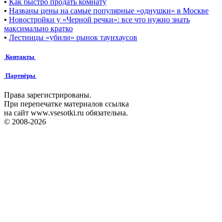
•
Как быстро продать комнату
•
Названы цены на самые популярные «однушки» в Москве
•
Новостройки у «Черной речки»: все что нужно знать
максимально кратко
•
Лестницы «убили» рынок таунхаусов
Контакты
Партнёры
Права зарегистрированы.
При перепечатке материалов ссылка
на сайт www.vsesotki.ru обязательна.
© 2008-2026