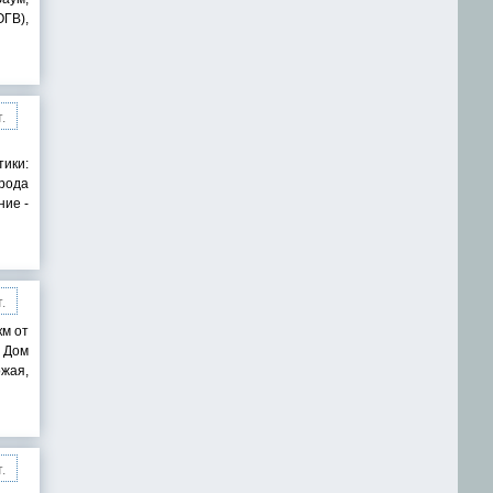
ОГВ),
.
тики:
орода
ние -
.
км от
: Дом
ожая,
.