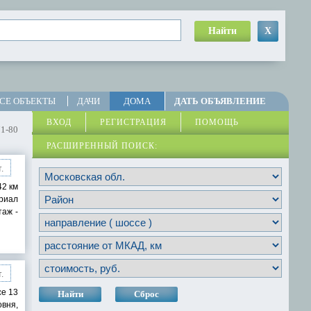
Найти
X
СЕ ОБЪЕКТЫ
ДАЧИ
ДОМА
ДАТЬ ОБЪЯВЛЕНИЕ
ВХОД
РЕГИСТРАЦИЯ
ПОМОЩЬ
71-80
РАСШИРЕННЫЙ ПОИСК:
.
42 км
ериал
таж -
.
се 13
Найти
Сброс
овня,