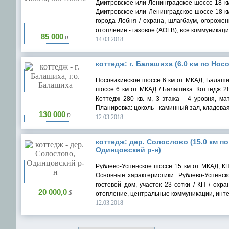
Дмитровское или Ленинградское шоссе 18 км 
Дмитровское или Ленинградское шоссе 18 км 
города Лобня / охрана, шлагбаум, огорожен
отопление - газовое (АОГВ), все коммуникации.
85 000
р.
14.03.2018
коттедж: г. Балашиха (6.0 км по Нос
Носовихинское шоссе 6 км от МКАД, Балаших
шоссе 6 км от МКАД / Балашиха. Коттедж 28
Коттедж 280 кв. м, 3 этажа - 4 уровня, ма
Планировка: цоколь - каминный зал, кладовая 
130 000
р.
12.03.2018
коттедж: дер. Солослово (15.0 км п
Одинцовский р-н)
Рублево-Успенское шоссе 15 км от МКАД, КП 
Основные характеристики: Рублево-Успенск
гостевой дом, участок 23 сотки / КП / охр
20 000,0
$
отопление, центральные коммуникации, интерн
12.03.2018