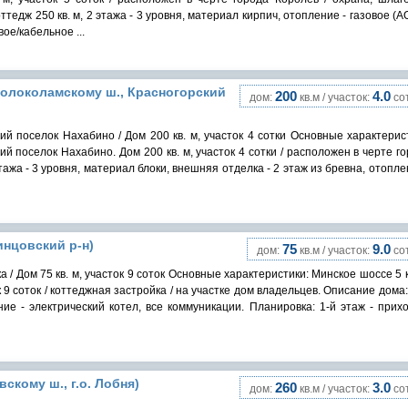
едж 250 кв. м, 2 этажа - 3 уровня, материал кирпич, отопление - газовое (А
ое/кабельное ...
 Волоколамскому ш., Красногорский
200
4.0
дом:
кв.м / участок:
сот
й поселок Нахабино / Дом 200 кв. м, участок 4 сотки Основные характерис
й поселок Нахабино. Дом 200 кв. м, участок 4 сотки / расположен в черте г
тажа - 3 уровня, материал блоки, внешняя отделка - 2 этаж из бревна, отопле
инцовский р-н)
75
9.0
дом:
кв.м / участок:
сот
 / Дом 75 кв. м, участок 9 соток Основные характеристики: Минское шоссе 5 
к 9 соток / коттеджная застройка / на участке дом владельцев. Описание дома
ние - электрический котел, все коммуникации. Планировка: 1-й этаж - прих
вскому ш., г.о. Лобня)
260
3.0
дом:
кв.м / участок:
сот