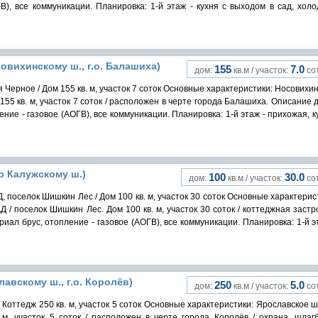
В), все коммуникации. Планировка: 1-й этаж - кухня с выходом в сад, хол
совихинскому ш., г.о. Балашиха)
155
7.0
дом:
кв.м / участок:
сот
 Черное / Дом 155 кв. м, участок 7 соток Основные характеристики: Носовихи
155 кв. м, участок 7 соток / расположен в черте города Балашиха. Описание 
ение - газовое (АОГВ), все коммуникации. Планировка: 1-й этаж - прихожая, к
по Калужскому ш.)
100
30.0
дом:
кв.м / участок:
сот
, поселок Шишкин Лес / Дом 100 кв. м, участок 30 соток Основные характерис
 / поселок Шишкин Лес. Дом 100 кв. м, участок 30 соток / коттеджная застр
риал брус, отопление - газовое (АОГВ), все коммуникации. Планировка: 1-й э
лавскому ш., г.о. Королёв)
250
5.0
дом:
кв.м / участок:
сот
 Коттедж 250 кв. м, участок 5 соток Основные характеристики: Ярославское 
 м, участок 5 соток / расположен в черте города Королёв / охрана, шлаг