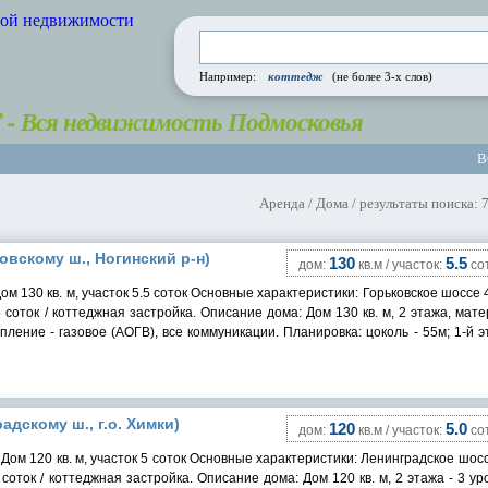
коттедж
Например:
(не более 3-х слов)
” - Вся недвижимость Подмосковья
В
Аренда / Дома / результаты поиска: 
ковскому ш., Ногинский р-н)
130
5.5
дом:
кв.м / участок:
сот
ом 130 кв. м, участок 5.5 соток Основные характеристики: Горьковское шоссе 
.5 соток / коттеджная застройка. Описание дома: Дом 130 кв. м, 2 этажа, мат
пление - газовое (АОГВ), все коммуникации. Планировка: цоколь - 55м; 1-й э
радскому ш., г.о. Химки)
120
5.0
дом:
кв.м / участок:
сот
 Дом 120 кв. м, участок 5 соток Основные характеристики: Ленинградское шос
 соток / коттеджная застройка. Описание дома: Дом 120 кв. м, 2 этажа - 3 ур