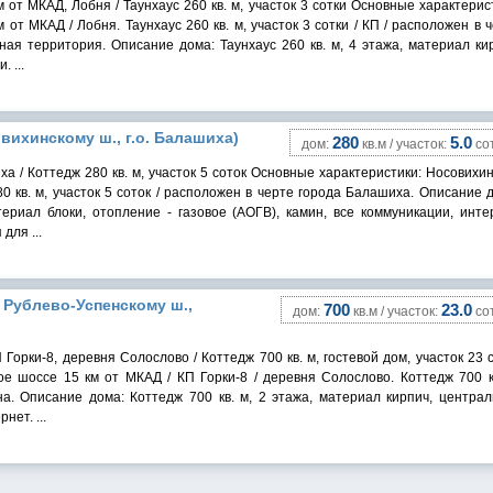
от МКАД, Лобня / Таунхаус 260 кв. м, участок 3 сотки Основные характерис
от МКАД / Лобня. Таунхаус 260 кв. м, участок 3 сотки / КП / расположен в 
ная территория. Описание дома: Таунхаус 260 кв. м, 4 этажа, материал ки
 ...
овихинскому ш., г.о. Балашиха)
280
5.0
дом:
кв.м / участок:
сот
а / Коттедж 280 кв. м, участок 5 соток Основные характеристики: Носовихи
0 кв. м, участок 5 соток / расположен в черте города Балашиха. Описание 
териал блоки, отопление - газовое (АОГВ), камин, все коммуникации, инте
для ...
о Рублево-Успенскому ш.,
700
23.0
дом:
кв.м / участок:
сот
Горки-8, деревня Солослово / Коттедж 700 кв. м, гостевой дом, участок 23 
ое шоссе 15 км от МКАД / КП Горки-8 / деревня Солослово. Коттедж 700 к
ана. Описание дома: Коттедж 700 кв. м, 2 этажа, материал кирпич, центра
ет. ...