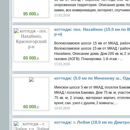
огороженная территория. Описание дома: Котт
камин, все коммуникации, интернет, спутников
95 000
р.
15.03.2018
коттедж: пос. Нахабино (15.0 км по
р-н)
Волоколамское шоссе 15 км от МКАД, рабочи
Волоколамское шоссе 15 км от МКАД / рабочи
Нахабино. Описание дома: Дом 200 кв. м, 2 э
60 000
р.
газовое (АОГВ). Планировка: 1-й этаж - ...
15.03.2018
коттедж: (5.0 км по Минскому ш., Од
Минское шоссе 5 км от МКАД, поселок Баковка
МКАД / поселок Баковка. Дом 75 кв. м, участо
75 кв. м, 2 этажа, материал кирпич, отопле
кухня, сан. узел с душем, 2 комнаты; ...
60 000
р.
14.03.2018
коттедж: г. Лобня (18.0 км по Дмитро