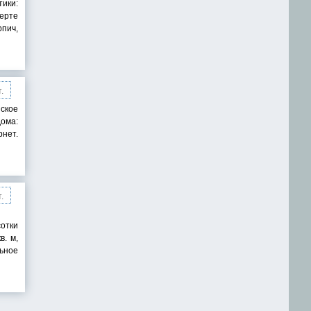
тики:
черте
рпич,
.
нское
дома:
рнет.
.
сотки
в. м,
льное