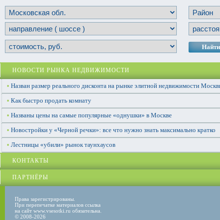
Найти
НОВОСТИ РЫНКА НЕДВИЖИМОСТИ
•
Назван размер реального дисконта на рынке элитной недвижимости Моск
•
Как быстро продать комнату
•
Названы цены на самые популярные «однушки» в Москве
•
Новостройки у «Черной речки»: все что нужно знать максимально кратко
•
Лестницы «убили» рынок таунхаусов
КОНТАКТЫ
ПАРТНЁРЫ
Права зарегистрированы.
При перепечатке материалов ссылка
на сайт www.vsesotki.ru обязательна.
© 2008-2026