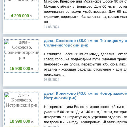
Минское, Киевское или Можайское шоссе 90 км от
Можайск, вблизи с. Борисово. Дом 60 кв. м, госте
проживания со всеми удобствовами. Дом 60 кв.
4 299 000
р.
кирпичом, перекрытия балки, окна пвх, кровля ж
по ...
14.08.2024
дача: Соколово (38.0 км по Пятницкому ш
Солнечногорский р-н)
Пятницкое шоссе 38 км от МКАД, деревня Соколов
соток, хорошие подъездные пути. Удобная трансп
пенобетонные блоки, перекрытия ж/б, окна пвх,
15 900 000
р.
отделка - хорошая отделка; отопление - дом дл
прихожая, ...
08.08.2024
дача: Крючково (43.0 км по Новорижском
Истринский р-н)
Новорижское или Волоколамское шоссе 43 км от 
участок 5.06 соток. Дом 140 кв. м, 1 этаж, мате
декоративная штукатурка; внутренняя отделка - по
18 990 000
р.
построен в 2024 году. Планировка: 1-й этаж - прихож