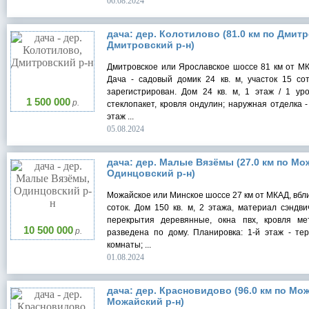
06.08.2024
дача: дер. Колотилово (81.0 км по Дмит
Дмитровский р-н)
Дмитровское или Ярославское шоссе 81 км от МКА
Дача - садовый домик 24 кв. м, участок 15 сот
зарегистрирован. Дом 24 кв. м, 1 этаж / 1 ур
1 500 000
р.
стеклопакет, кровля ондулин; наружная отделка -
этаж ...
05.08.2024
дача: дер. Малые Вязёмы (27.0 км по Мо
Одинцовский р-н)
Можайское или Минское шоссе 27 км от МКАД, вбли
соток. Дом 150 кв. м, 2 этажа, материал сэндв
перекрытия деревянные, окна пвх, кровля мет
10 500 000
р.
разведена по дому. Планировка: 1-й этаж - тер
комнаты; ...
01.08.2024
дача: дер. Красновидово (96.0 км по Мо
Можайский р-н)