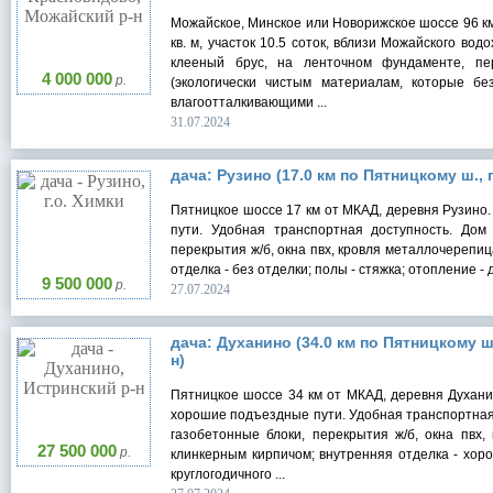
Можайское, Минское или Новорижское шоссе 96 км
кв. м, участок 10.5 соток, вблизи Можайского вод
клееный брус, на ленточном фундаменте, пе
4 000 000
р.
(экологически чистым материалам, которые б
влагоотталкивающими ...
31.07.2024
дача: Рузино (17.0 км по Пятницкому ш., г
Пятницкое шоссе 17 км от МКАД, деревня Рузино. 
пути. Удобная транспортная доступность. Дом 
перекрытия ж/б, окна пвх, кровля металлочерепиц
отделка - без отделки; полы - стяжка; отопление - 
9 500 000
р.
27.07.2024
дача: Духанино (34.0 км по Пятницкому ш
н)
Пятницкое шоссе 34 км от МКАД, деревня Духанин
хорошие подъездные пути. Удобная транспортная д
газобетонные блоки, перекрытия ж/б, окна пвх,
27 500 000
р.
клинкерным кирпичом; внутренняя отделка - хор
круглогодичного ...