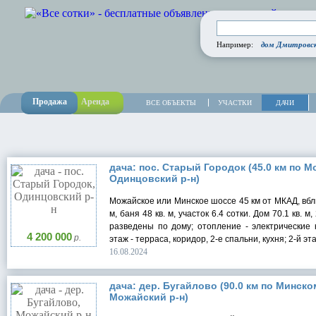
дом Дмитровск
Например:
Продажа
Аренда
ВСЕ ОБЪЕКТЫ
УЧАСТКИ
ДАЧИ
дача: пос. Старый Городок (45.0 км по М
Одинцовский р-н)
Можайское или Минское шоссе 45 км от МКАД, вблиз
м, баня 48 кв. м, участок 6.4 сотки. Дом 70.1 кв. 
разведены по дому; отопление - электрические 
4 200 000
р.
этаж - терраса, коридор, 2-е спальни, кухня; 2-й эт
16.08.2024
дача: дер. Бугайлово (90.0 км по Минско
Можайский р-н)