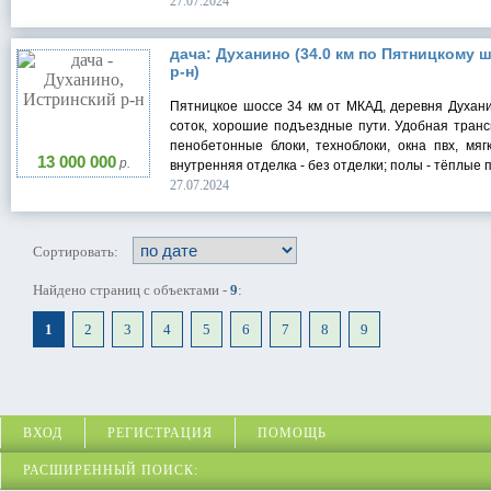
27.07.2024
дача: Духанино (34.0 км по Пятницкому ш
р-н)
Пятницкое шоссе 34 км от МКАД, деревня Духанин
соток, хорошие подъездные пути. Удобная трансп
пенобетонные блоки, техноблоки, окна пвх, мяг
13 000 000
р.
внутренняя отделка - без отделки; полы - тёплые п
27.07.2024
Сортировать:
Найдено страниц с объектами -
9
:
1
2
3
4
5
6
7
8
9
ВХОД
РЕГИСТРАЦИЯ
ПОМОЩЬ
РАСШИРЕННЫЙ ПОИСК: