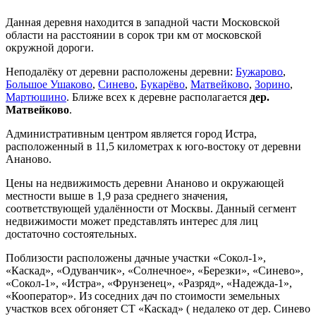
Данная деревня находится в западной части Московской
области на расстоянии в сорок три км от московской
окружной дороги.
Неподалёку от деревни расположены деревни:
Бужарово
,
Большое Ушаково
,
Синево
,
Букарёво
,
Матвейково
,
Зорино
,
Мартюшино
. Ближе всех к деревне располагается
дер.
Матвейково
.
Административным центром является город Истра,
расположенный в 11,5 километрах к юго-востоку от деревни
Ананово.
Цены на недвижимость деревни Ананово и окружающей
местности выше в 1,9 раза среднего значения,
соответствующей удалённости от Москвы. Данный сегмент
недвижимости может представлять интерес для лиц
достаточно состоятельных.
Поблизости расположены дачные участки «Сокол-1»,
«Каскад», «Одуванчик», «Солнечное», «Березки», «Синево»,
«Сокол-1», «Истра», «Фрунзенец», «Разряд», «Надежда-1»,
«Кооператор». Из соседних дач по стоимости земельных
участков всех обгоняет СТ «Каскад» ( недалеко от дер. Синево