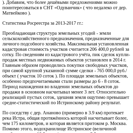
). Добавим, что более дешёвыми предложениями можно
поинтересоваться в СНТ «Одуванчик» ( что недалеко от дер.
Матвейково ).
Статистика Росреестра за 2013-2017 гг.:
Преобладающая структура земельных угодий - земли
сельскохозяйственного предназначения, предназначенные для
личного подсобного хозяйства. Максимальная установленная
кадастровая стоимость участков считается 206 400,0 рублей за
сотку. По сведениям из кадастрового учёта, пик сделок купли-
продаж местных недвижимых объектов установлен в 2014 г.
Главным образом проводились покупки свободных участков,
при самой крупной указанной сумме сделки - 765 000,0 руб./
объект ( участок 10 соток ). По площади земельных объектов,
особенно предпочитаемыми стали размеры до 6 - 8 соток.
Период нахождения во владении земельных объектов до
продажи в основном насчитывал менее 3 лет. Относительно
реализаций пустых соток, здешняя земля ощутимо превышает
средне-статистический по Истринскому району результат.
По соседству с дер. Ананово (примерно в 3.9 км) протекает
река Истра, общая протяжённось которой насчитывает более,
чем 175 километров, и которая является притоком р. Москва.
Помимо этого, водохранилище Истринское (величиной