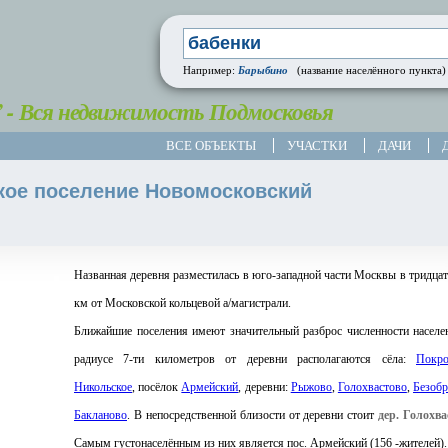
Барыбино
Например:
(название населённого пункта)
” - Вся недвижимость Подмосковья
ВСЕ ОБЪЕКТЫ
УЧАСТКИ
ДАЧИ
кое поселение Новомосковский
Названная деревня разместилась в юго-западной части Москвы в тридцат
км от Московской кольцевой а/магистрали.
Ближайшие поселения имеют значительный разброс численности населе
радиусе 7-ти километров от деревни располагаются сёла:
Покро
Никольское
, посёлок
Армейский
, деревни:
Рыжово
,
Голохвастово
,
Безобр
Бакланово
. В непосредственной близости от деревни стоит
дер. Голохва
Самым густонаселённым из них является пос. Армейский (156 -жителей).