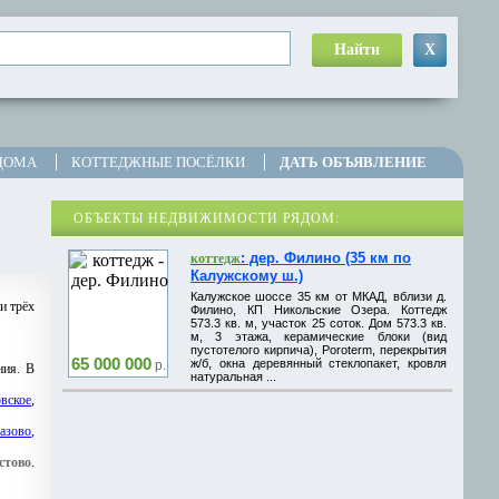
Найти
X
ДОМА
КОТТЕДЖНЫЕ ПОСЁЛКИ
ДАТЬ ОБЪЯВЛЕНИЕ
ОБЪЕКТЫ НЕДВИЖИМОСТИ РЯДОМ:
: дер. Филино (35 км по
коттедж
Калужскому ш.)
Калужское шоссе 35 км от МКАД, вблизи д.
и трёх
Филино, КП Никольские Озера. Коттедж
573.3 кв. м, участок 25 соток. Дом 573.3 кв.
м, 3 этажа, керамические блоки (вид
пустотелого кирпича), Poroterm, перекрытия
65 000 000
ж/б, окна деревянный стеклопакет, кровля
р.
ния. В
натуральная ...
вское
,
азово
,
стово
.