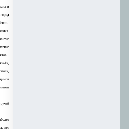
была в
 город
бенки.
осквы.
витие
иление
ктов.
и-1»,
смос»,
ющимся
ениями
 ручей
иболее
д, нет