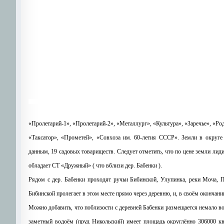
«Пролетарий-1», «Пролетарий-2», «Металлург», «Культура», «Заречье», «Р
«Таксатор», «Прометей», «Совхоза им. 60-летия СССР». Земли в округ
данным, 19 садовых товариществ. Следует отметить, что по цене земли лид
обладает СТ «Дружный» ( что вблизи дер. Бабенки ).
Рядом с дер. Бабенки проходят ручьи Бибинской, Улупинка, реки Моча, П
Бибинской пролегает в этом месте прямо через деревню, и, в своём окончании
Можно добавить, что поблизости с деревней Бабенки размещается немало в
заметный водоём (пруд Никольский) имеет площадь округлённо 306000 кв.м