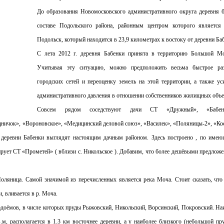
До образования Новомосковского административного округа деревня 
составе Подольского района, районным центром которого является
Подольск, который находится в 23,9 километрах к востоку от деревни Ба
C лета 2012 г. деревня Бабенки принята в территорию Большой М
Учитывая эту ситуацию, можно предположить весьма быстрое раз
городских сетей и переоценку земель на этой территории, а также ус
административного давления в отношении собственников жилищных объе
Совсем рядом соседствуют дачи СТ «Дружный», «Бабенк
одничок», «Вороновское», «Медицинский деловой союз», «Василек», «Поляницы-2», «Ко
е деревни Бабенки выглядят настоящим дачным районом. Здесь построено , по име
ирует СТ «Прометей» ( вблизи с. Никольское ). Добавим, что более дешёвыми предлож
оляница. Cамой значимой из перечисленных является река Моча. Стоит сказать, что
, вливается в р. Моча.
одоёмов, в числе которых пруды Рыжовский, Никольский, Ворсинский, Покровский. На
, располагается в 1.3 км восточнее деревни, a у наиболее близкого (небольшой пру