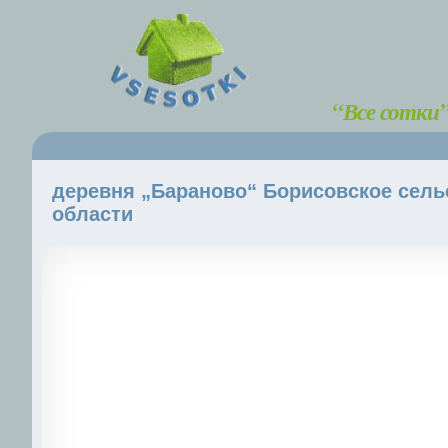
“Все сотки
деревня „Бараново“ Борисовское сель
области