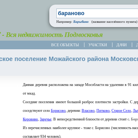
Барыбино
Например:
(название населённого пункта)
” - Вся недвижимость Подмосковья
ВСЕ ОБЪЕКТЫ
УЧАСТКИ
ДАЧИ
ское поселение Можайского района Московс
Данная деревня расположена на западе Мособласти на удалении в 91 ки
от мкад.
Соседние поселения имеют большой разброс плотности застройки. С де
соседствуют село
Борисово
, деревни:
Власово
,
Пятково
,
Старое Село
,
Лы
Коровино
,
Заречье
. В непосредственной близости от деревни стоит
с. Бор
Из перечисленных наиболее крупное - тоже с. Борисово (численность нас
составляет 934 человек).