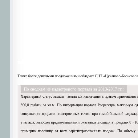
Также более дешёвыми предложениями обладает СНТ «Цуканово-Борисово» ( 
По сводкам из кадастрового портала за 2013-2017 гг.:
Характерный статус земель - земли с/х назначения с правом применения 
690,0 рублей за кв.м. По информации портала Росреестра, максимум с
совершались продажи незастроенных соток, при самой большой задеклари
участков, наиболее предпочитаемыми оказались площади в пределах 8 - 1
примерно половину от всех зарегистрированных продаж. По объёму р