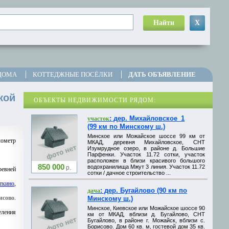
Найти
X
ДОМА
КОТТЕДЖНЫЕ ПОСЁЛКИ
ДАТЬ ОБЪЯВЛЕНИЕ
кой
ОБЪЕКТЫ НЕДВИЖИМОСТИ РЯДОМ:
: дер. Михайловское_1
участок
(99 км по Минскому ш.)
Минское или Можайское шоссе 99 км от
лометр
МКАД, деревня Михайловское, СНТ
Изумрудное озеро, в районе д. Большие
Парфенки. Участок 11.72 сотки, участок
расположен в близи красивого большого
850 000
водохранилища Мжут 3 линия. Участок 11.72
р.
ревней
сотки / дачное строительство ...
ткино
,
: дер. Бугайлово (90 км по
дача
исово
.
Минскому ш.)
Минское, Киевское или Можайское шоссе 90
еления
км от МКАД, вблизи д. Бугайлово, СНТ
Бугайлово, в районе г. Можайск, вблизи с.
Борисово. Дом 60 кв. м, гостевой дом 35 кв.