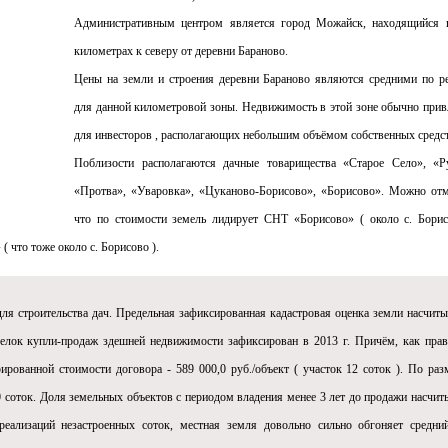
Административным центром является город Можайск, находящийся 
километрах к северу от деревни Бараново.
Цены на земли и строения деревни Бараново являются средними по р
для данной километровой зоны. Недвижимость в этой зоне обычно прив
для инвесторов , располагающих небольшим объёмом собственных средст
Поблизости располагаются дачные товарищества «Старое Село», «Р
«Протва», «Уваровка», «Цуканово-Борисово», «Борисово». Можно отм
что по стоимости земель лидирует СНТ «Борисово» ( около с. Борис
что тоже около с. Борисово ).
для строительства дач. Предельная зафиксированная кадастровая оценка земли насчиты
делок купли-продаж здешней недвижимости зафиксирован в 2013 г. Причём, как прав
рованной стоимости договора - 589 000,0 руб./объект ( участок 12 соток ). По раз
0 соток. Доля земельных объектов с периодом владения менее 3 лет до продажи насчит
еализаций незастроенных соток, местная земля довольно сильно обгоняет средни