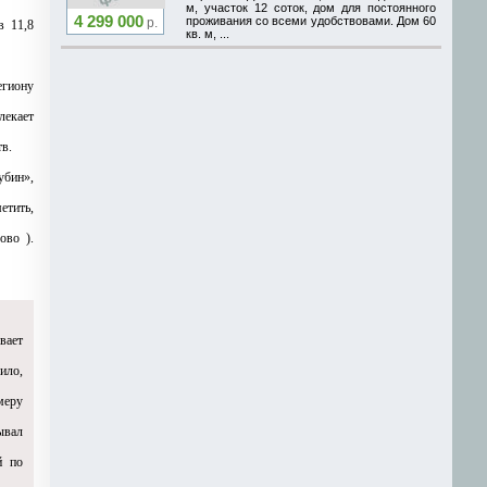
м, участок 12 соток, дом для постоянного
4 299 000
проживания со всеми удобствовами. Дом 60
р.
в 11,8
кв. м, ...
егиону
лекает
в.
убин»,
етить,
ово ).
вает
ило,
меру
ывал
й по