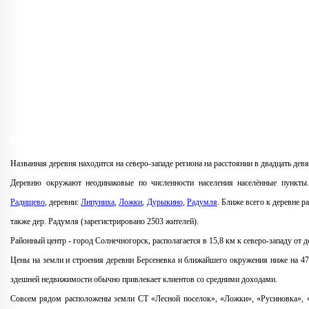
Названная деревня находится на северо-западе региона на расстоянии в двадцать дев
Деревню окружают неодинаковые по численности населения населённые пункты.
Радищево
, деревни:
Липуниха
,
Ложки
,
Дурыкино
,
Радумля
. Ближе всего к деревне р
также дер. Радумля (зарегистрировано 2503 жителей).
Районный центр - город Солнечногорск, располагается в 15,8 км к северо-западу от д
Цены на земли и строения деревни Берсеневка и ближайшего окружения ниже на 47
здешней недвижимости обычно привлекает клиентов со средними доходами.
Совсем рядом расположены земли СТ «Лесной поселок», «Ложки», «Русиновка», «