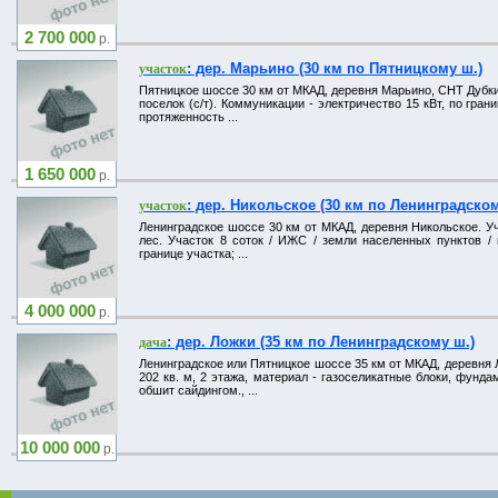
2 700 000
р.
: дер. Марьино (30 км по Пятницкому ш.)
участок
Пятницкое шоссе 30 км от МКАД, деревня Марьино, СНТ Дубки.
поселок (с/т). Коммуникации - электричество 15 кВт, по гра
протяженность ...
1 650 000
р.
: дер. Никольское (30 км по Ленинградском
участок
Ленинградское шоссе 30 км от МКАД, деревня Никольское. Уч
лес. Участок 8 соток / ИЖС / земли населенных пунктов / 
границе участка; ...
4 000 000
р.
: дер. Ложки (35 км по Ленинградскому ш.)
дача
Ленинградское или Пятницкое шоссе 35 км от МКАД, деревня Ло
202 кв. м, 2 этажа, материал - газоселикатные блоки, фунда
обшит сайдингом., ...
10 000 000
р.