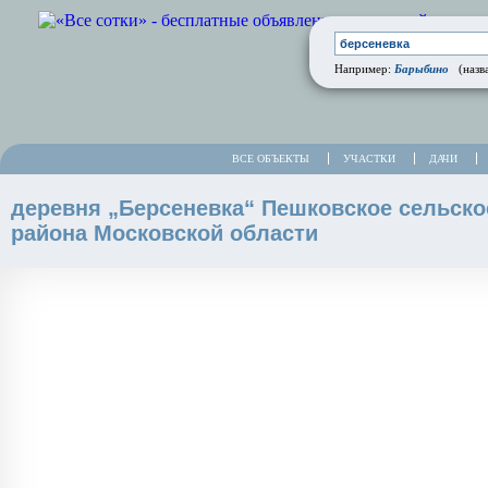
Барыбино
Например:
(назва
ВСЕ ОБЪЕКТЫ
УЧАСТКИ
ДАЧИ
деревня „Берсеневка“ Пешковское сельско
района Московской области