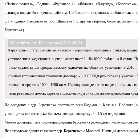
«Лесные поляны», «Родник», «Радищево 1», «Яблоня», «Надежда», «Берсеневка»,
выглядит определённо дачным районом. По близости построились приблизительно 25
СТ «Родник» ( недалеко от пос. Шишовка ). С другой стороны, более дешёвыми пр
Берсеневка ).
Из отчётности Росреестра (2013-2017):
Характерный статус земельных участков - территории населенных пунктов, предн
установленная кадастровая оценка насчитывает 2 184 000,0 рублей за 8 соток. П
число сделок купли-продаж местных недвижимых объектов установлен в 2016 г.
крупной установленной стоимости договора - 3 000 000,0 руб./объект ( участок 
площади в пределах 1000 - 1200 кв.м. Период нахождения во владении земельных 
части реализаций домов, деревня с ближней округой существенно превосходит сре
По соседству с дер. Берсеневка протекают реки Радомля и Клязьма. Поближе (о
упомянутых является река Клязьма, которая соседствует в 1.5 км от деревни.
Можно добавить, что в окружении деревни Берсеневка размещается несколько совсе
Ленинградская дорога связывает дер.
Берсеневка
с Москвой. Иначе до деревни можн