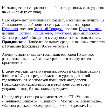
Находящееся в северо-восточной части региона, село удалено
на 21 километр от мкад.
Село окружают различные по размеру населённые пункты. В
7-ти километровой зоне от села располагаются город
Пушкино
, посёлок
Зелёный Городок
, посёлок
Правдинский
,
деревни:
Костино
,
Кощейково
,
Зимогорье
, дачный посёлок
Зеленоградский
. Соседним к селу поселением является
пос.
Правдинский
. Наиболее большим среди названных считается
г. Пушкино (проживает 95799 жителей).
Административным центром является город Пушкино,
расположенный в 4,8 километрах к юго-западу от села
Братовщина.
В свою очередь, цены на недвижимость в селе Братовщина
больше в 1,7 раза среднеобластного уровня для такой
удалённости от Московской кольцевой автодороги.
Предложения недвижимости в этой зоне более всего
устраивает людей с высокими доходами.
Неподалёку от села размещаются земли СТ «Уголек»,
«Талица-Кощейково», «Связист», «Мосгаз», «Лесная быль»,
«Зеленоградское», «Водопроводчик-3», «Березка». Из