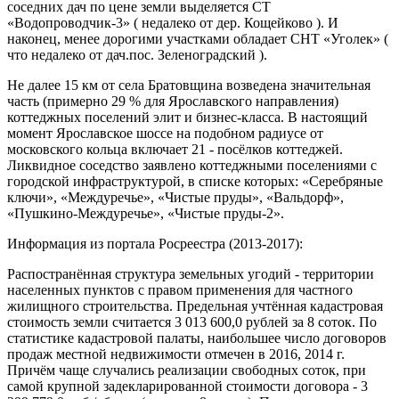
соседних дач по цене земли выделяется СТ
«Водопроводчик-3» ( недалеко от дер. Кощейково ). И
наконец, менее дорогими участками обладает СНТ «Уголек» (
что недалеко от дач.пос. Зеленоградский ).
Не далее 15 км от села Братовщина возведена значительная
часть (примерно 29 % для Ярославского направления)
коттеджных поселений элит и бизнес-класса. В настоящий
момент Ярославское шоссе на подобном радиусе от
московского кольца включает 21 - посёлков коттеджей.
Ликвидное соседство заявлено коттеджными поселениями с
городской инфраструктурой, в списке которых: «Серебряные
ключи», «Междуречье», «Чистые пруды», «Вальдорф»,
«Пушкино-Междуречье», «Чистые пруды-2».
Информация из портала Росреестра (2013-2017):
Распостранённая структура земельных угодий - территории
населенных пунктов с правом применения для частного
жилищного строительства. Предельная учтённая кадастровая
стоимость земли считается 3 013 600,0 рублей за 8 соток. По
статистике кадастровой палаты, наибольшее число договоров
продаж местной недвижимости отмечен в 2016, 2014 г.
Причём чаще случались реализации свободных соток, при
самой крупной задекларированной стоимости договора - 3