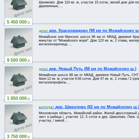
Шаликово. Дом 110 кв. м, участок 15 соток, жилой дом для по
деревянные, ...
5 450 000
р.
: дер. Красновидово (98 км по Можайскому ш
дача
Можайское или Минское шоссе 98 км от МКАД, деревня Красн
минутах от "Можайского моря". Дом 123 кв. м, 2 этажа, мате
металлочерепица; ...
9 500 000
р.
: дер. Новый Путь (88 км по Можайскому ш.)
дача
Можайское шоссе 88 км от МКАД, деревня Новый Путь, СНТ Б
баня 12 кв. м, участок 9.56 соток. Дом 47 кв. м, 2 этажа / 2 
металлопрофиль; ...
1 850 000
р.
: дер. Шиколово (82 км по Можайскому ш.
коттедж
Московская область. Можайский район. Жилой двухэтажный д
лист и рабица /, участке 12, 5 соток в дер. Шиколово. Пмж.
участку, / зимой ...
3 750 000
р.