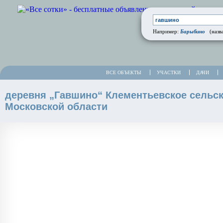
Барыбино
Например:
(назва
ВСЕ ОБЪЕКТЫ
УЧАСТКИ
ДАЧИ
деревня „Гавшино“ Клементьевское сельск
Московской области