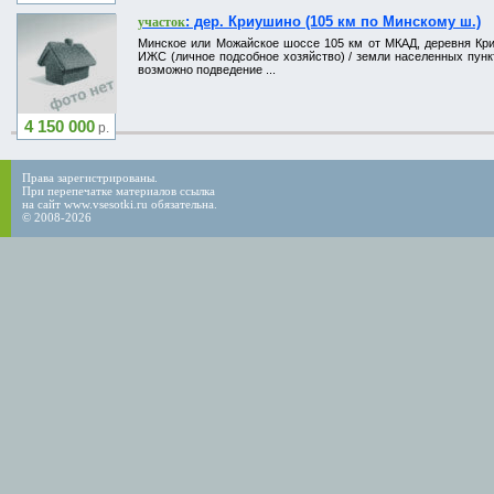
: дер. Криушино (105 км по Минскому ш.)
участок
Минское или Можайское шоссе 105 км от МКАД, деревня Криуш
ИЖС (личное подсобное хозяйство) / земли населенных пункт
возможно подведение ...
4 150 000
р.
Права зарегистрированы.
При перепечатке материалов ссылка
на сайт www.vsesotki.ru обязательна.
© 2008-2026