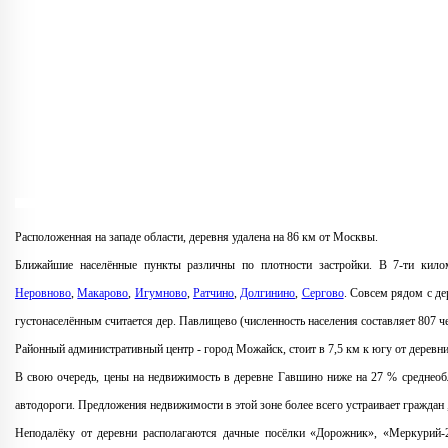
Расположенная на западе области, деревня удалена на 86 км от Москвы.
Ближайшие населённые пункты различны по плотности застройки. В 7-ти кило
Неровново
,
Макарово
,
Игумново
,
Ратчино
,
Долгинино
,
Сергово
. Совсем рядом с де
густонаселённым считается дер. Павлищево (численность населения составляет 807 ч
Районный административный центр - город Можайск, стоит в 7,5 км к югу от деревн
В свою очередь, цены на недвижимость в деревне Гавшино ниже на 27 % среднеобл
автодороги. Предложения недвижимости в этой зоне более всего устраивает граждан
Неподалёку от деревни располагаются дачные посёлки «Дорожник», «Меркурий-2