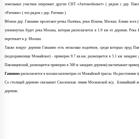
земельных участков опережает других СНТ «Автомобилист» ( рядом с дер. Пав
«Ратчино» ( что рядом с дер. Ратчино ).
Вблизи дер. Гавшино пролегают речка Палёвка, реки Искона, Москва. Ближе всех (н
упомянутых будет река Москва, которая располагается в 1.9 км от деревни. Река И
перетекает в р. Москва.
Также вокруг деревни Гавшино есть несколько водоёмов, среди которых пруд П
(водохранилище Можайское) - примерно 9.7 кв.км, размещается в 5.1 км западнее
Павлищевский, размещается примерно в 500 м западнее деревни) насчитывает приме
Гавшино
располагается в восьми километрах от Можайской трассы. На расстоянии т
Со столицей деревню связывает Смоленская линия Московской ж/д . Ближайший ж
деревни.