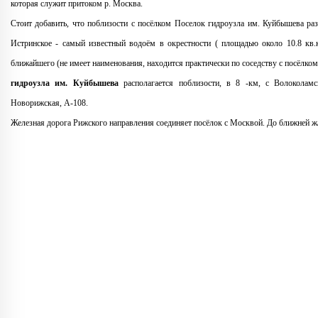
которая служит притоком р. Москва.
Стоит добавить, что поблизости с посёлком Поселок гидроузла им. Куйбышева р
Истринское - самый известный водоём в окрестности ( площадью около 10.8 кв.
ближайшего (не имеет наименования, находится практически по соседству с посёлком)
гидроузла им. Куйбышева
располагается поблизости, в 8 -км, с Волоколамс
Новорижская, A-108.
Железная дорога Рижского направления соединяет посёлок с Москвой. До ближней ж