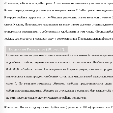
«Издатель», «Торпоново», «Нагорье». А по стоимости земельных участков всех пре
В свою очередь, менее дорогими участками располагает СТ «Нагорье» ( что недалеко 
В округе посёлка гидроузла им. Куйбышева размещено малое количество (около 
класса. К слову, Новорижское направление на аналогичном удалении от центра демон
коттеджными поселениями с собственными удобствами, в том числе: «Борисоглебски
посёлок располагается в сосновом лесу у водохранилища. Проведены ландшафтные р
По данным Роскадастра (2013-2017):
Основная категория участков - земли поселений и сельскохозяйственного предназ
подсобных хозяйств, индивидуального жилищного строительства. Наибольшая уст
084 800,0 рублей за 8 соток. По сведениям из Росрегистрации, максимум прода
выполнялись купли-продажи свободных соток, при максимальной задекларированн
соток ). По величине земельных объектов, наиболее предпочитаемыми стали
собственности недвижимых объектов до отчуждения в основном был свыше трёх ле
не дотягивает до средне-статистического по району показателя.
Вблизи пос. Поселок гидроузла им. Куйбышева (примерно в 100 м) протекает река И