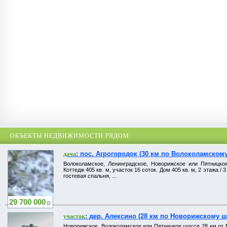
ОБЪЕКТЫ НЕДВИЖИМОСТИ РЯДОМ:
: пос. Агрогородок (30 км по Волоколамскому
дача
Волоколамское, Ленинградское, Новорижское или Пятницко
Коттедж 405 кв. м, участок 16 соток. Дом 405 кв. м, 2 этажа 
гостевая спальня, ...
29 700 000
р.
: дер. Алексино (28 км по Новорижскому ш
участок
Новорижское, Волоколамское или Пятницкое шоссе 28 км от МК