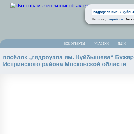
Барыбино
Например:
(назва
ВСЕ ОБЪЕКТЫ
УЧАСТКИ
ДАЧИ
посёлок „гидроузла им. Куйбышева“ Бужар
Истринского района Московской области