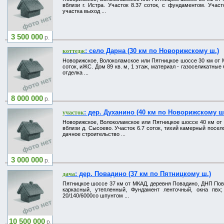
вблизи г. Истра. Участок 8.37 соток, с фундаментом. Участ
участка выход ...
3 500 000
р.
: село Дарна (30 км по Новорижскому ш.)
коттедж
Новорижское, Волоколамское или Пятницкое шоссе 30 км от МК
соток, иЖС. Дом 89 кв. м, 1 этаж, материал - газоселикатные
отделка ...
8 000 000
р.
: дер. Духанино (40 км по Новорижскому ш
участок
Новорижское, Волоколамское или Пятницкое шоссе 40 км от 
вблизи д. Сысоево. Участок 6.7 соток, тихий камерный поселок
дачное строительство ...
3 000 000
р.
: дер. Повадино (37 км по Пятницкому ш.)
дача
Пятницкое шоссе 37 км от МКАД, деревня Повадино, ДНП Повади
каркасный, утепленный, Фундамент лeнтoчный, окна пвх
20/140/6000cо шпунтом ...
10 500 000
р.