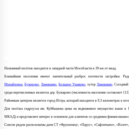
Названный посёлок находится в западной части Мособласти в 39 км от мкад.
Ближайшие поселения имеют значительный разброс плотности застройки. Ря
Михайловка
,
Бужарово
,
Ламишино
,
Большое Ушаково
, хутор
Ламишино
. Соседний
среди перечисленных является дер. Бужарово (численность населения составляет 1133
Районным центром является город Истра, который находится в 9,3 километрах к юго
Для посёлка гидроузла им. Куйбышева цены на недвижимое имущество выше в 1,9
МКАД) и представляет интерес в основном для клиентов со средними финансовыми
Совсем рядом расположены дачи СТ «Фрунзенец», «Парус», «Сафонтьево», «Взлет», 