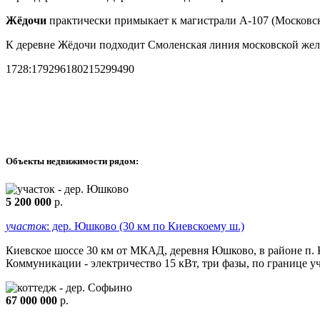
Жёдочи
практически примыкает к магистрали A-107 (Московско
К деревне Жёдочи подходит Смоленская линия московской желе
1728:179296180215299490
Объекты недвижимости рядом:
5 200 000
р.
участок
: дер. Юшково (30 км по Киевскоему ш.)
Киевское шоссе 30 км от МКАД, деревня Юшково, в районе п. Ка
Коммуникации - электричество 15 кВт, три фазы, по границе учас
67 000 000
р.