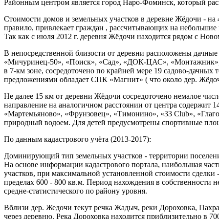
Районным центром является город Наро-Фоминск, который рас
Стоимости домов и земельных участков в деревне Жёдочи - на 
правило, привлекает граждан , рассчитывающих на небольшие
Так как с июля 2012 г. деревня Жёдочи находится рядом с Но
В непосредственной близости от деревни расположены дачные 
«Мичуринец-50», «Поиск», «Сад», «ДОК-ЦАС», «Монтажник», 
в 7-км зоне, сосредоточено по крайней мере 19 садово-дачных 
предложениями обладает СПК «Магнит» ( что около дер. Жёдоч
Не далее 15 км от деревни Жёдочи сосредоточено немалое числ
направление на аналогичном расстоянии от центра содержит 1
«Мартемьяново», «Фрунзовец», «Тимонино», «33 Club», «Глаго
природный водоем. Для детей предусмотрены спортивные пло
По данным кадастрового учёта (2013-2017):
Доминирующий тип земельных участков - территории поселений 
На основе информации кадастрового портала, наибольшая част
участков, при максимальной установленной стоимости сделки - 
пределах 600 - 800 кв.м. Период нахождения в собственности 
средне-статистического по району уровня.
Вблизи дер. Жедочи текут речка Жадыч, реки Дороховка, Пахра
через деревню. Река Дороховка находится приблизительно в 700 