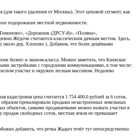
(для такого удаления от Москвы). Этот ценовой сегмент, как
енное подорожание местной недвижимости.
 «Тимоново», «Дорожник (ДРСУ-8)», «Поляна»,
евни Жёдочи считаются классическим дачным местом. Здесь,
 ( около дер. Хлопово ). Добавим, что более дешёвыми
оек бизнес и эконом-класса. Можно заметить, что Киевское
ными застройками с городскими коммуникациями, в том числе:
описном участке и окружен лесным массивом. Недалеко
кадастровая цена считается 1 754 400,0 рублей за 6 соток.
м образом превалировали продажи незастроенных земельных
льных объектов, самыми продаваемыми можно назвать участки в
му продаж свободных соток, местная земля не превышает
 Можно добавить, что речка Жадыч течёт тут непосредственно