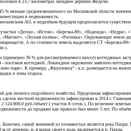
положен в 23,7 километрах западнее деревни Жёдочи.
45 % меньше средневзвешенного по Московской области значения 
 инвестиции в недвижимость.
вомосковским АО, в недалёком будущем предполагается существ
участки «Десна», «Исток», «Березка-89», «Надежда», «Недра»,
«Магнит», «Лесная поляна», «Росинка». Окружающие земли дер
товариществ. А по стоимости земель выделяется СТ «Березка-89»
и ).
о (примерно 36 % для рассматриваемого шоссе) коттеджных застр
4 - посёлков коттеджей. Ликвидное окружение заявлено коттедж
лево парк». К примеру, „Фрунзовец“ - к.п. размещается на жив
щадки и зоны отдыха.
для личного подсобного хозяйства. Предельная зафиксированная 
ь сделок местной недвижимости зафиксирован в 2014 г. Главны
2 124 800,0 руб./объект ( участок 8 соток ). По величине земе
недвижимости до продажи как правило был менее 3 лет. По объё
. Конечно, cамой значимой из упомянутых является река Пахра.
м от деревни, и, в конце своего хода, включается в р. Пахра.