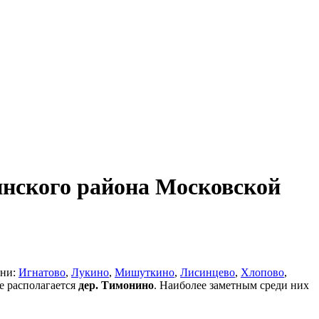
инского района Московской
вни:
Игнатово
,
Лукино
,
Мишуткино
,
Лисинцево
,
Хлопово
,
е располагается
дер. Тимонино
. Наиболее заметным среди них