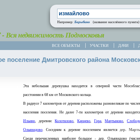
Барыбино
Например:
(название населённого пункта)
” - Вся недвижимость Подмосковья
ВСЕ ОБЪЕКТЫ
УЧАСТКИ
ДАЧИ
ое поселение Дмитровского района Московс
Эта небольшая деревушка находится в северной части Мособлас
расстоянии в 68 км от Московского кольца.
В радиусе 7 километров от деревни расположены разновеликие по числе
населения поселения. Не далее 7-ти километров от деревни находятс
Ильино
, деревни:
Колотилово
,
Карцево
,
Гора
,
Мартыново
,
Слобод
Ольявидово
. Соседним к деревне поселением является
дер. Март
Среди перечисленных наиболее большое - дер. Ольявидово (числе