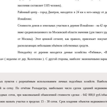
населения составляет 1105 человек).
Районный центр - город Дмитров, находится в 24 км к юго-западу от д
Измайлово.
Стоимости домов и земельных участков в деревне Измайлово - на 42 пр
ниже средневзвешенного по Московской области значения (для такого уд
от Москвы). Этот ценовой сегмент, как правило, привлекает покупат
располагающих небольшим объёмом собственных средств.
Неподалёку от деревни находятся дачные хозяйства «Рябинка», «В
а» ( недалеко от дер. Колотилово ). С другой стороны, наиболее экономичными вари
ных пунктов с разрешённым использованием личных подсобных хозяйств. Наибол
ей за сотку. По отчётам Роскадастра, наибольшее число сделок здешней недвижим
дных соток, при максимальной объявленной стоимости сделки - 642 000,0 руб./объе
жно назвать участки в пределах 15 - 30 соток. Срок владения объектов недвижимост