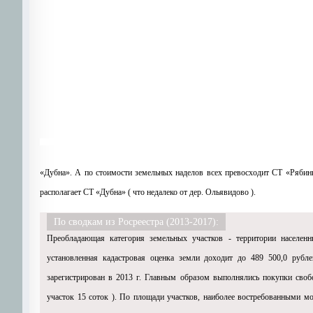
«Дубна». А по стоимости земельных наделов всех превосходит СТ «Рябинк
располагает СТ «Дубна» ( что недалеко от дер. Ольявидово ).
По сводкам из Росреестра (2013-2017):
Преобладающая категория земельных участков - территории населен
установленная кадастровая оценка земли доходит до 489 500,0 рубл
зарегистрирован в 2013 г. Главным образом выполнялись покупки свобо
участок 15 соток ). По площади участков, наиболее востребованными мо