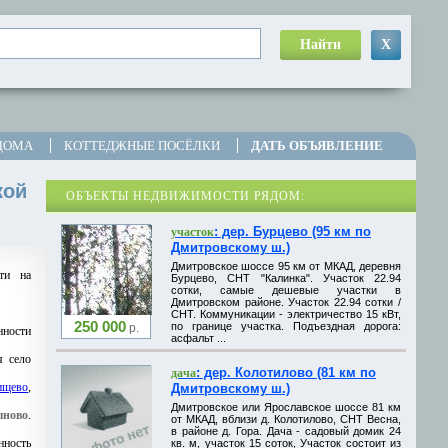
Найти
X
ДОМА
КОТТЕДЖНЫЕ ПОСЁЛКИ
ДАТЬ ОБЪЯВЛЕНИЕ
кой
ОБЪЕКТЫ НЕДВИЖИМОСТИ РЯДОМ:
: дер. Бурцево (95 км по
участок
Дмитровскому ш.)
Дмитровское шоссе 95 км от МКАД, деревня
ти на
Бурцево, СНТ "Калинка". Участок 22.94
сотки, самые дешевые участки в
Дмитровском районе. Участок 22.94 сотки /
СНТ. Коммуникации - электричество 15 кВт,
250 000
по границе участка. Подъездная дорога:
р.
нности
асфальт ...
я село
: дер. Колотилово (81 км по
дача
ищево
,
Дмитровскому ш.)
Дмитровское или Ярославское шоссе 81 км
ыново
.
от МКАД, вблизи д. Колотилово, СНТ Весна,
в районе д. Гора. Дача - садовый домик 24
нность
кв. м, участок 15 соток, Участок состоит из