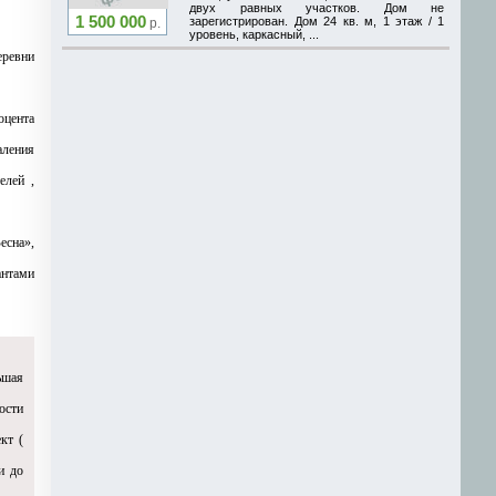
двух равных участков. Дом не
1 500 000
зарегистрирован. Дом 24 кв. м, 1 этаж / 1
р.
уровень, каркасный, ...
еревни
оцента
аления
елей ,
есна»,
антами
ьшая
ости
кт (
и до