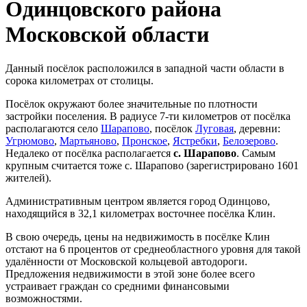
Одинцовского района
Московской области
Данный посёлок расположился в западной части области в
сорока километрах от столицы.
Посёлок окружают более значительные по плотности
застройки поселения. В радиусе 7-ти километров от посёлка
располагаются село
Шарапово
, посёлок
Луговая
, деревни:
Угрюмово
,
Мартьяново
,
Пронское
,
Ястребки
,
Белозерово
.
Недалеко от посёлка располагается
с. Шарапово
. Самым
крупным считается тоже с. Шарапово (зарегистрировано 1601
жителей).
Административным центром является город Одинцово,
находящийся в 32,1 километрах восточнее посёлка Клин.
В свою очередь, цены на недвижимость в посёлке Клин
отстают на 6 процентов от среднеобластного уровня для такой
удалённости от Московской кольцевой автодороги.
Предложения недвижимости в этой зоне более всего
устраивает граждан со средними финансовыми
возможностями.