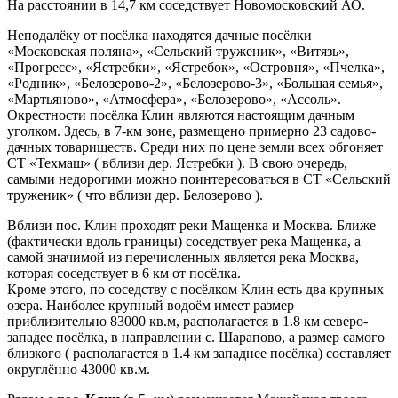
На расстоянии в 14,7 км соседствует Новомосковский АО.
Неподалёку от посёлка находятся дачные посёлки
«Московская поляна», «Сельский труженик», «Витязь»,
«Прогресс», «Ястребки», «Ястребок», «Островня», «Пчелка»,
«Родник», «Белозерово-2», «Белозерово-3», «Большая семья»,
«Мартьяново», «Атмосфера», «Белозерово», «Ассоль».
Окрестности посёлка Клин являются настоящим дачным
уголком. Здесь, в 7-км зоне, размещено примерно 23 садово-
дачных товариществ. Среди них по цене земли всех обгоняет
СТ «Техмаш» ( вблизи дер. Ястребки ). В свою очередь,
самыми недорогими можно поинтересоваться в СТ «Сельский
труженик» ( что вблизи дер. Белозерово ).
Вблизи пос. Клин проходят реки Мащенка и Москва. Ближе
(фактически вдоль границы) соседствует река Мащенка, а
cамой значимой из перечисленных является река Москва,
которая соседствует в 6 км от посёлка.
Кроме этого, по соседству с посёлком Клин есть два крупных
озера. Наиболее крупный водоём имеет размер
приблизительно 83000 кв.м, располагается в 1.8 км северо-
западее посёлка, в направлении с. Шарапово, a размер самого
близкого ( располагается в 1.4 км западнее посёлка) составляет
округлённо 43000 кв.м.