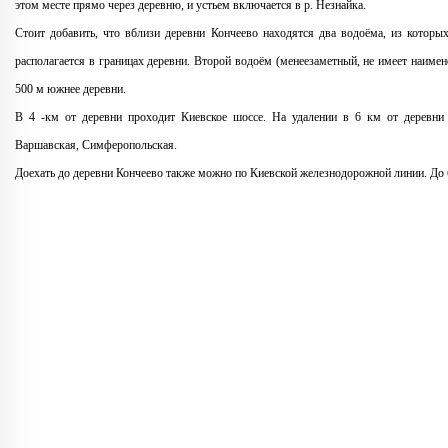
этом месте прямо через деревню, и устьем включается в р. Незнайка.
Стоит добавить, что вблизи деревни Кончеево находятся два водоёма, из которы
располагается в границах деревни. Второй водоём (менеезаметный, не имеет наиме
500 м южнее деревни.
В 4 -км от деревни проходит Киевское шоссе. На удалении в 6 км от деревни
Варшавская, Симферопольская.
Доехать до деревни Кончеево также можно по Киевской железнодорожной линии. До