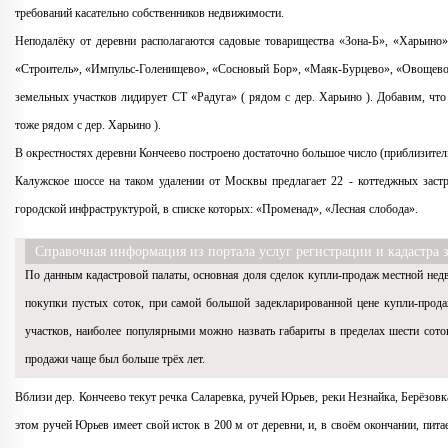
требований касательно собственников недвижимости.
Неподалёку от деревни располагаются садовые товарищества «Зона-Б», «Харьино»
«Строитель», «Импульс-Голенищево», «Сосновый Бор», «Маяк-Бурцево», «Овощевод
земельных участков лидирует СТ «Радуга» ( рядом с дер. Харьино ). Добавим, чт
тоже рядом с дер. Харьино ).
В окрестностях деревни Кончеево построено достаточно большое число (приблизитель
Калужское шоссе на таком удалении от Москвы предлагает 22 - коттеджных заст
городской инфраструктурой, в списке которых: «Променад», «Лесная слобода».
Справочная информация из портала услуг регистрации и кадастра за
По данным кадастровой палаты, основная доля сделок купли-продаж местной недв
покупки пустых соток, при самой большой задекларированной цене купли-продаж
участков, наиболее популярными можно назвать габариты в пределах шести сото
продажи чаще был больше трёх лет.
Вблизи дер. Кончеево текут речка Саларевка, ручей Юрьев, реки Незнайка, Берёзов
этом ручей Юрьев имеет свой исток в 200 м от деревни, и, в своём окончании, пита