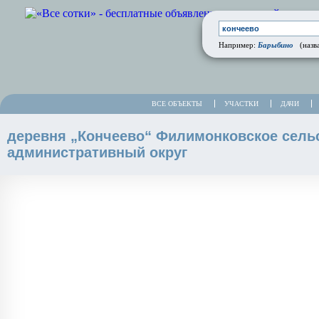
Барыбино
Например:
(назва
ВСЕ ОБЪЕКТЫ
УЧАСТКИ
ДАЧИ
деревня „Кончеево“ Филимонковское сель
административный округ