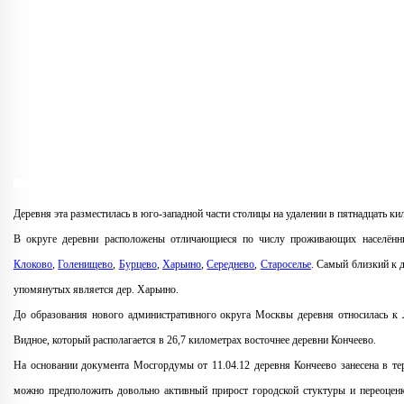
Деревня эта разместилась в юго-западной части столицы на удалении в пятнадцать 
В округе деревни расположены отличающиеся по числу проживающих населённы
Клоково
,
Голенищево
,
Бурцево
,
Харьино
,
Середнево
,
Староселье
. Самый близкий к 
упомянутых является дер. Харьино.
До образования нового административного округа Москвы деревня относилась к 
Видное, который располагается в 26,7 километрах восточнее деревни Кончеево.
На основании документа Мосгордумы от 11.04.12 деревня Кончеево занесена в т
можно предположить довольно активный прирост городской стуктуры и переоценк