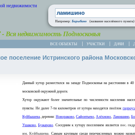
Барыбино
Например:
(название населённого пункта)
” - Вся недвижимость Подмосковья
ВСЕ ОБЪЕКТЫ
УЧАСТКИ
ДАЧИ
ое поселение Истринского района Московск
Данный хутор разместился на западе Подмосковья на расстоянии в 40
московской окружной дороги.
Хутор окружают более значительные по численности населения насе
пункты. Не далее 7-ти километров от хутора находятся посёлок
гидроуз
Куйбышева
, деревни:
Новораково
,
Сафонтьево
,
Алёхново
,
Ламишино
,
Бо
Ушаково
,
Бужарово
. Соседним к хутору поселением является
пос. гид
им. Куйбышева
. Самым крупным среди перечисленных можно назват