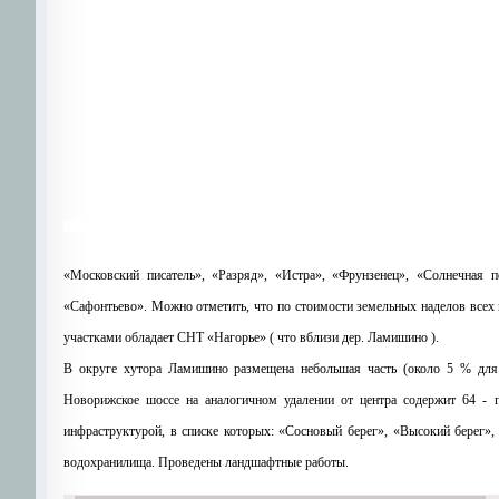
«Московский писатель», «Разряд», «Истра», «Фрунзенец», «Солнечная по
«Сафонтьево». Можно отметить, что по стоимости земельных наделов всех 
участками обладает СНТ «Нагорье» ( что вблизи дер. Ламишино ).
В округе хутора Ламишино размещена небольшая часть (около 5 % для 
Новорижское шоссе на аналогичном удалении от центра содержит 64 - п
инфраструктурой, в списке которых: «Сосновый берег», «Высокий берег», 
водохранилища. Проведены ландшафтные работы.