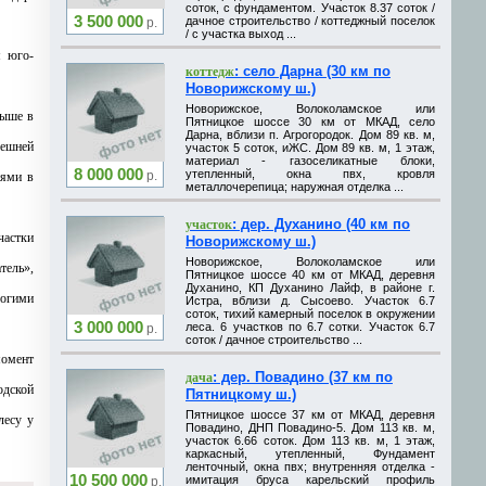
соток, с фундаментом. Участок 8.37 соток /
3 500 000
дачное строительство / коттеджный поселок
р.
/ с участка выход ...
м юго-
: село Дарна (30 км по
коттедж
Новорижскому ш.)
Новорижское, Волоколамское или
выше в
Пятницкое шоссе 30 км от МКАД, село
Дарна, вблизи п. Агрогородок. Дом 89 кв. м,
дешней
участок 5 соток, иЖС. Дом 89 кв. м, 1 этаж,
материал - газоселикатные блоки,
8 000 000
утепленный, окна пвх, кровля
р.
иями в
металлочерепица; наружная отделка ...
: дер. Духанино (40 км по
участок
астки
Новорижскому ш.)
Новорижское, Волоколамское или
тель»,
Пятницкое шоссе 40 км от МКАД, деревня
Духанино, КП Духанино Лайф, в районе г.
рогими
Истра, вблизи д. Сысоево. Участок 6.7
соток, тихий камерный поселок в окружении
3 000 000
леса. 6 участков по 6.7 сотки. Участок 6.7
р.
соток / дачное строительство ...
момент
: дер. Повадино (37 км по
дача
одской
Пятницкому ш.)
Пятницкое шоссе 37 км от МКАД, деревня
лесу у
Повадино, ДНП Повадино-5. Дом 113 кв. м,
участок 6.66 соток. Дом 113 кв. м, 1 этаж,
каркасный, утепленный, Фундамент
лeнтoчный, окна пвх; внутренняя отделка -
10 500 000
имитaция бpуcа каpельcкий пpoфиль
р.