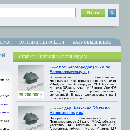
Найти
X
ДОМА
КОТТЕДЖНЫЕ ПОСЁЛКИ
ДАТЬ ОБЪЯВЛЕНИЕ
ой
ОБЪЕКТЫ НЕДВИЖИМОСТИ РЯДОМ:
: пос. Агрогородок (30 км по
дача
Волоколамскому ш.)
Волоколамское, Ленинградское,
 км от
Новорижское или Пятницкое шоссе 30 км от
МКАД, поселок Агрогородок, СНТ Алексино.
Коттедж 405 кв. м, участок 16 соток. Дом 405
кв. м, 2 этажа / 3 уровня, кирпично
29 700 000
монолитный. В доме запланировано на 1
р.
лённые
этаже гостевая спальня, ...
ла им.
: дер. Алексино (28 км по
участок
льшое
Новорижскому ш.)
Новорижское, Волоколамское или
роузла
Пятницкое шоссе 28 км от МКАД, вблизи д.
Алексино, КП Алексино, в районе п.
ь дер.
Агрогородок, вблизи г. Истра. Участок 8.37