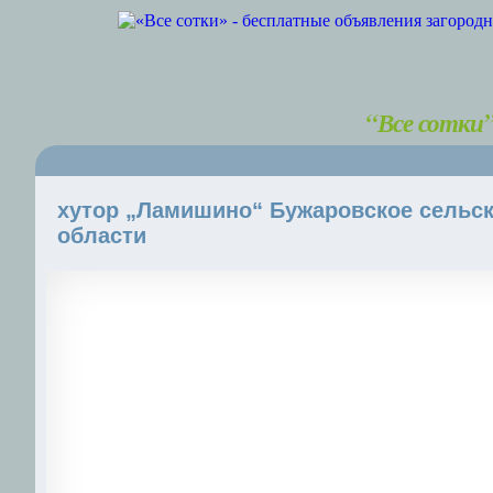
“Все сотки
хутор „Ламишино“ Бужаровское сельск
области