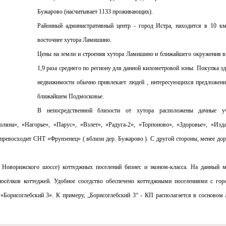
Бужарово (насчитывает 1133 проживающих).
Районный административный центр - город Истра, находится в 10 к
восточнее хутора Ламишино.
Цены на земли и строения хутора Ламишино и ближайшего окружения 
1,9 раза среднего по региону для данной километровой зоны. Покупка з
недвижимости обычно привлекает людей , интересующихся предложен
ближайшем Подмосковье.
В непосредственной близости от хутора расположены дачные уч
ляна», «Нагорье», «Парус», «Взлет», «Радуга-2», «Торпоново», «Здоровье», «Изда
превосходит СНТ «Фрунзенец» ( вблизи дер. Бужарово ). С другой стороны, менее до
Новорижского шоссе) коттеджных поселений бизнес и эконом-класса. На данный 
осёлков коттеджей. Удобное соседство обеспечено коттеджными поселениями с гор
«Борисоглебский 3». К примеру, „Борисоглебский 3“ - КП располагается в сосновом 