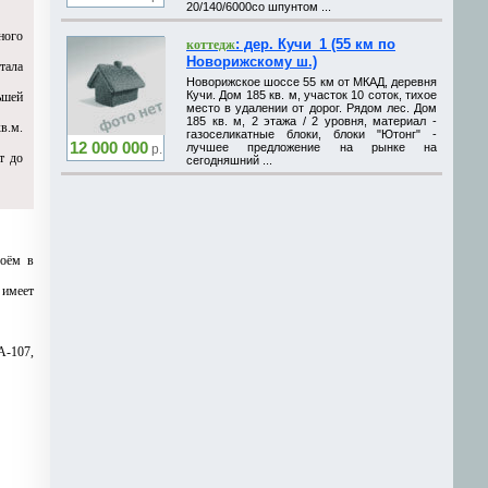
20/140/6000cо шпунтом ...
ного
: дер. Кучи_1 (55 км по
коттедж
Новорижскому ш.)
тала
Новорижское шоссе 55 км от МКАД, деревня
Кучи. Дом 185 кв. м, участок 10 соток, тихое
ьшей
место в удалении от дорог. Рядом лес. Дом
185 кв. м, 2 этажа / 2 уровня, материал -
в.м.
газоселикатные блоки, блоки "Ютонг" -
12 000 000
лучшее предложение на рынке на
р.
т до
сегодняшний ...
доём в
 имеет
A-107,