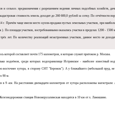
ов и сельхоз. предназначения с разрешением ведения личных подсобных хозяйств, дач
кадастровая стоимость земель доходит до 260 600,0 рублей за сотку. По отчётности пор
14 г. Причём чаще имели место купли-продажи пустых земельных участков, при наибол
ок ). По площади участков, востребованными оказались участки в пределах 1200 - 1500 к
ёх лет. По количеству реализаций незастроенных участков, данное место не доходи
сь которой составляет почти 175 километров, и которая служит притоком р. Москва.
ько водоёмов, среди которых водохранилище Истринское - наиболее известный во
еро-восточнее хутора, в сторону СНТ "Бережок"). A у ближайшего (небольшой пруд, не
о 90 м.
в 9 -км. На расстоянии двенадцати километров от хутора расположены магистрали: 
Железнодорожная станция Новоиерусалимская находится в 10 км от х. Ламишино.