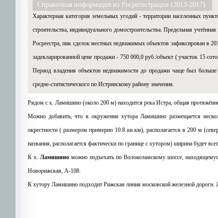
Справочная информация из Росрегистрации (2013-2017):
Характерная категория земельных угодий - территории населенных пункт
строительства, индивидуального домостроительства. Предельная учтённая 
Росреестра, пик сделок местных недвижимых объектов зафиксирован в 20
задекларированной цене продажи - 750 000,0 руб./объект ( участок 15 сот
Период владения объектов недвижимости до продажи чаще был больше тр
средне-статистического по Истринскому району значения.
Рядом с х. Ламишино (около 200 м) находится река Истра, общая протяжённо
Можно добавить, что в окружении хутора Ламишино размещается нескол
окрестности ( размером примерно 10.8 кв.км), располагается в 200 м (сев
названия, располагается фактически по границе с хутором) ширина будет всег
К х.
Ламишино
можно подъехать по Волоколамскому шоссе, находящемуся 
Новорижская, A-108.
К хутору Ламишино подходит Рижская линия московской железной дороги. 