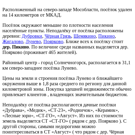
Расположенный на северо-западе Мособласти, посёлок удален
на 14 километров от МКАД.
Посёлок окружают меньшие по плотности населения
населённые пункты. Неподалёку от посёлка расположены
деревни:
Дубровки
,
Чёрная Грязь
,
Шемякино
,
Пикино
,
Жигалово
,
Лунево
,
Поярково
. Ближе всех к посёлку стоит
дер. Пикино
. По величине среди названных выделяется дер.
Поярково (проживает 465 жителей).
Районный центр - город Солнечногорск, располагается в 31,1
км северо-западнее посёлка Лунево.
Цены на земли и строения посёлка Лунево и ближайшего
окружения выше в 1,8 раза среднего по региону для данной
километровой зоны. Покупка здешней недвижимости обычно
привлекает клиентов , владеющих значительным бюджетом.
Неподалёку от посёлка располагаются дачные посёлки
«Дубрава», «Медик», «СТ-23», «Родничок», «Керамик»,
«Лесные зори», «СТ-ГО», «Август». Из них по стоимости
земель выделяется СТ «СТ-ГО» ( рядом с дер. Поярково ). С
другой стороны, самыми недорогими можно
поинтересоваться в СТ «Август» ( что рядом с дер. Чёрная