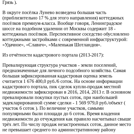
Грязь ).
В округе посёлка Лунево возведена большая часть
(приблизительно 17 % для этого направления) коттеджных
посёлков премиум-класса. Вообще говоря, Ленинградское
шоссе на подобном удалении от Москвы содержит 18 -
коттеджных посёлков. Перспективное соседство обусловлено
коттеджными застройками с современной инфраструктурой:
«Удачное», «Славич», «Маленькая Шотландия».
Из отчётности кадастрового портала (2013-2017):
Превалирующая структура участков - земли поселений,
предназначенные для личного подсобного хозяйства. Самая
большая зафиксированная кадастровая оценка земель
считается 1 676 400,0 руб./6 соток. На основе информации
кадастрового портала, пик сделок купли-продаж местной
недвижимости зафиксирован в 2016, 2014, 2013 г. В основном
превалировали покупки пустых соток, при наибольшей
задекларированной сумме сделки - 1 569 979,0 руб./объект (
участок 6 соток ). По величине участков, самыми
популярными были площади до 6 соток. Время владения
недвижимости до отчуждения как правило насчитывал свыше
трёх лет. По числу продаж незастроенных соток, данное место
не превышает среднего по административному району