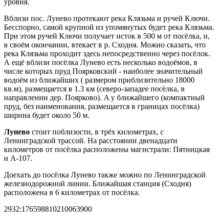
уровня.
Вблизи пос. Лунево протекают река Клязьма и ручей Ключи.
Бесспорно, cамой крупной из упомянутых будет река Клязьма.
При этом ручей Ключи получает исток в 500 м от посёлка, и,
в своём окончании, втекает в р. Сходня. Можно сказать, что
река Клязьма проходит здесь непосредственно через посёлок.
А ещё вблизи посёлка Лунево есть несколько водоёмов, в
числе которых пруд Поярковский - наиболее значительный
водоём из ближайших ( размером приблизительно 18000
кв.м), размещается в 1.3 км (северо-западее посёлка, в
направлении дер. Поярково). A у ближайшего (компактный
пруд, без наименования, размещается в границах посёлка)
ширина будет около 50 м.
Лунево
стоит поблизости, в трёх километрах, с
Ленинградской трассой. На расстоянии двенадцати
километров от посёлка расположены магистрали: Пятницкая
и A-107.
Доехать до посёлка Лунево также можно по Ленинградской
железнодорожной линии. Ближайшая станция (Сходня)
расположена в 6 километрах от посёлка.
2932:176598810210063900