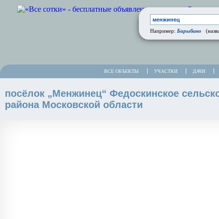
Барыбино
Например:
(назва
ВСЕ ОБЪЕКТЫ
УЧАСТКИ
ДАЧИ
посёлок „Менжинец“ Федоскинское сельск
района Московской области