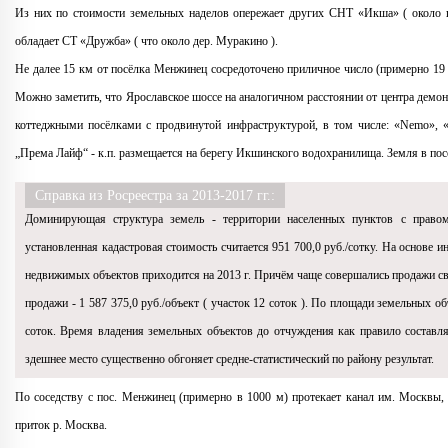
Из них по стоимости земельных наделов опережает других СНТ «Икша» ( около 
обладает СТ «Дружба» ( что около дер. Муракино ).
Не далее 15 км от посёлка Менжинец сосредоточено приличное число (примерно 19 
Можно заметить, что Ярославское шоссе на аналогичном расстоянии от центра демон
коттеджными посёлками с продвинутой инфраструктурой, в том числе: «Nemo», 
„Према Лайф“ - к.п. размещается на берегу Икшинского водохранилища. Земля в посе
Справка из Росреестра за 2013-2017 гг.:
Доминирующая структура земель - территории населенных пунктов с правом
установленная кадастровая стоимость считается 951 700,0 руб./сотку. На основе
недвижимых объектов приходится на 2013 г. Причём чаще совершались продажи св
продажи - 1 587 375,0 руб./объект ( участок 12 соток ). По площади земельных 
соток. Время владения земельных объектов до отчуждения как правило составля
здешнее место существенно обгоняет средне-статистический по району результат.
По соседству с пос. Менжинец (примерно в 1000 м) протекает канал им. Москвы, 
приток р. Москва.