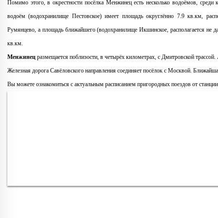
Помимо этого, в окрестности посёлка Менжинец есть несколько водоёмов, среди
водоём (водохранилище Пестовское) имеет площадь округлённо 7.9 кв.км, распо
Румянцево, a площадь ближайшего (водохранилище Икшинское, располагается не дал
кв.км.
Менжинец
размещается поблизости, в четырёх километрах, с Дмитровской трассой. 
Железная дорога Савёловского направления соединяет посёлок с Москвой. Ближайша
Вы можете ознакомиться с актуальным расписанием пригородных поездов от станци