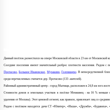
Данный посёлок разместился на севере Московской области в 23 км от Московской к
Соседние поселения имеют значительный разброс плотности населения. Рядом с п
Протасово
,
Большое Ивановское
,
Муракино
,
Голенищево
. В непосредственной бли
среди перечисленных считается дер. Протасово (133 -жителей).
Районный административный центр - город Мытищи, расположен в 24,8 км юго-вост
Стоимости домов и земельных участков в посёлке Менжинец - на 16 % меньше с
удаления от Москвы). Этот ценовой сегмент, как правило, привлекает лиц со средни
Рядом с посёлком находятся дачи СТ «Юпитер», «Икша», «Дружба», «Будавиха»,