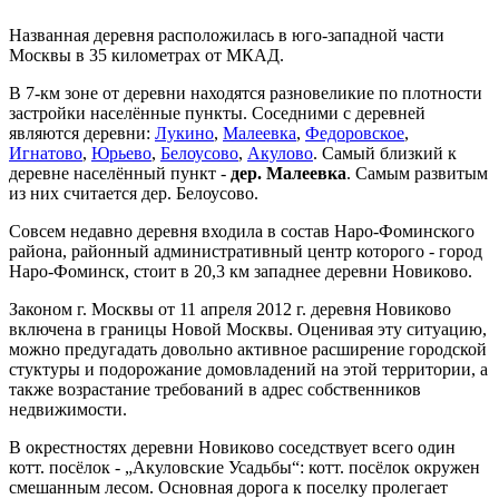
Названная деревня расположилась в юго-западной части
Москвы в 35 километрах от МКАД.
В 7-км зоне от деревни находятся разновеликие по плотности
застройки населённые пункты. Соседними с деревней
являются деревни:
Лукино
,
Малеевка
,
Федоровское
,
Игнатово
,
Юрьево
,
Белоусово
,
Акулово
. Самый близкий к
деревне населённый пункт -
дер. Малеевка
. Самым развитым
из них считается дер. Белоусово.
Совсем недавно деревня входила в состав Наро-Фоминского
района, районный административный центр которого - город
Наро-Фоминск, стоит в 20,3 км западнее деревни Новиково.
Законом г. Москвы от 11 апреля 2012 г. деревня Новиково
включена в границы Новой Москвы. Оценивая эту ситуацию,
можно предугадать довольно активное расширение городской
стуктуры и подорожание домовладений на этой территории, а
также возрастание требований в адрес собственников
недвижимости.
В окрестностях деревни Новиково соседствует всего один
котт. посёлок - „Акуловские Усадьбы“: котт. посёлок окружен
смешанным лесом. Основная дорога к поселку пролегает