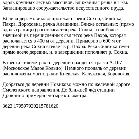
вдоль крупных лесных массивов. Ближайшая речка в 1 км.
Запланировано сооружаетельство искусственного пруда.
Вблизи дер. Новиково протекают реки Сохна, Силинка,
Пахра, Дороховка, речка Алешинка. Ближе остальных (прямо
вдоль границы) располагается река Сохна, а наиболее
значимой из перечисленных является река Пахра, которая
располагается в 400 м от деревни. Примерно в 600 м от
деревни река Сохна втекает в р. Пахра. Река Силинка течёт
прямо возле деревни, и, в завершении пополняет р. Сохна.
В шести километрах от деревни находится трасса A-107
(Московское Малое Кольцо). Немного поодаль от деревни
расположены магистрали: Киевская, Калужская, Боровская.
Добраться до деревни Новиково можно по железной дороге
Смоленского направления. До ближней ж/д станции
Дровнино примерно четыре километра.
3623:179597930215781620