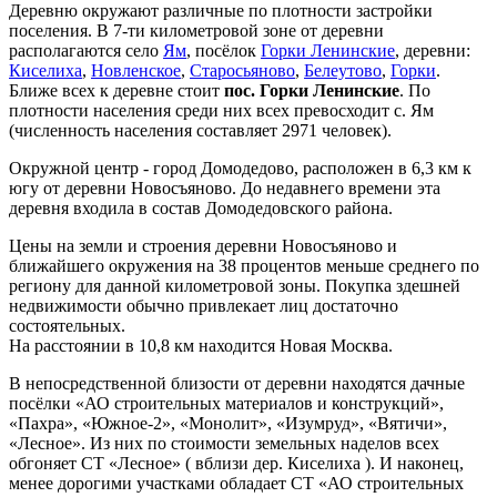
Деревню окружают различные по плотности застройки
поселения. В 7-ти километровой зоне от деревни
располагаются село
Ям
, посёлок
Горки Ленинские
, деревни:
Киселиха
,
Новленское
,
Старосьяново
,
Белеутово
,
Горки
.
Ближе всех к деревне стоит
пос. Горки Ленинские
. По
плотности населения среди них всех превосходит с. Ям
(численность населения составляет 2971 человек).
Окружной центр - город Домодедово, расположен в 6,3 км к
югу от деревни Новосъяново. До недавнего времени эта
деревня входила в состав Домодедовского района.
Цены на земли и строения деревни Новосъяново и
ближайшего окружения на 38 процентов меньше среднего по
региону для данной километровой зоны. Покупка здешней
недвижимости обычно привлекает лиц достаточно
состоятельных.
На расстоянии в 10,8 км находится Новая Москва.
В непосредственной близости от деревни находятся дачные
посёлки «АО строительных материалов и конструкций»,
«Пахра», «Южное-2», «Монолит», «Изумруд», «Вятичи»,
«Лесное». Из них по стоимости земельных наделов всех
обгоняет СТ «Лесное» ( вблизи дер. Киселиха ). И наконец,
менее дорогими участками обладает СТ «АО строительных