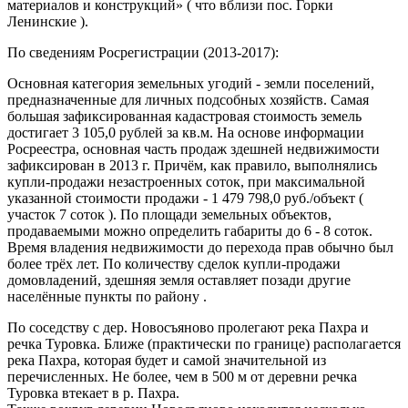
материалов и конструкций» ( что вблизи пос. Горки
Ленинские ).
По сведениям Росрегистрации (2013-2017):
Основная категория земельных угодий - земли поселений,
предназначенные для личных подсобных хозяйств. Самая
большая зафиксированная кадастровая стоимость земель
достигает 3 105,0 рублей за кв.м. На основе информации
Росреестра, основная часть продаж здешней недвижимости
зафиксирован в 2013 г. Причём, как правило, выполнялись
купли-продажи незастроенных соток, при максимальной
указанной стоимости продажи - 1 479 798,0 руб./объект (
участок 7 соток ). По площади земельных объектов,
продаваемыми можно определить габариты до 6 - 8 соток.
Время владения недвижимости до перехода прав обычно был
более трёх лет. По количеству сделок купли-продажи
домовладений, здешняя земля оставляет позади другие
населённые пункты по району .
По соседству с дер. Новосъяново пролегают река Пахра и
речка Туровка. Ближе (практически по границе) располагается
река Пахра, которая будет и cамой значительной из
перечисленных. Не более, чем в 500 м от деревни речка
Туровка втекает в р. Пахра.