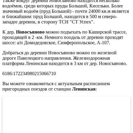
Также вокруг деревни Новосъяново находится несколько
водоёмов, среди которых пруды Большой, Кисельки. Более
значимый водоём (пруд Большой) - почти 24000 кв.м является
и ближайшим: пруд Большой, находится в 500 м северо-
западее деревни, в сторону ТСН "СТ Успех".
К дер.
Новосъяново
можно подъехать по Каширской трассе,
проходящей в 2 -км. Немного поодаль от деревни проходят
шоссе: а/п Домодедовское, Симферопольское, A-107.
Добраться до деревни Новосъяново можно по железной
дороге Павелецкого направления. Железнодорожная
платформа Ленинская находится в 3 км от дер. Новосъяново.
6186:172234980215066710
Вы можете ознакомиться с актуальным расписанием
пригородных поездов от станции
Ленинская
: