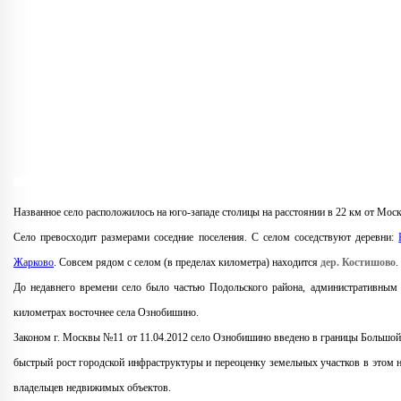
Названное село расположилось на юго-западе столицы на расстоянии в 22 км от Моск
Село превосходит размерами соседние поселения. С селом соседствуют деревни:
Жарково
. Совсем рядом с селом (в пределах километра) находится
дер. Костишово
.
До недавнего времени село было частью Подольского района, административным 
километрах восточнее села Ознобишино.
Законом г. Москвы №11 от 11.04.2012 село Ознобишино введено в границы Большой
быстрый рост городской инфраструктуры и переоценку земельных участков в этом но
владельцев недвижимых объектов.