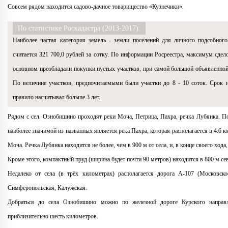
Совсем рядом находится садово-дачное товарищество «Кузнечики».
По статистике Роскадастра (2013-2017):
Наиболее частая категория земель - земли поселений для личного подсобного
считается 321 700,0 рублей за сотку. По информации Росреестра, максимум сдел
основном преобладали покупки пустых участков, при самой большой объявленной с
По величине участков, предпочитаемыми были участки до 8 - 10 соток. Срок 
правило насчитывал больше 3 лет.
Рядом с сел. Ознобишино проходят реки Моча, Петрица, Пахра, речка Лубянка. По
наиболее значимой из названных является река Пахра, которая располагается в 4.6 км 
Моча. Речка Лубянка находится не более, чем в 900 м от села, и, в конце своего хода,
Кроме этого, компактный пруд (ширина будет почти 90 метров) находится в 800 м сев
Недалеко от села (в трёх километрах) располагается дорога A-107 (Московск
Симферопольская, Калужская.
Добраться до села Ознобишино можно по железной дороге Курского направ
приблизительно шесть километров.