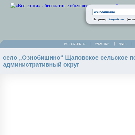
Барыбино
Например:
(назва
ВСЕ ОБЪЕКТЫ
УЧАСТКИ
ДАЧИ
село „Ознобишино“ Щаповское сельское п
административный округ