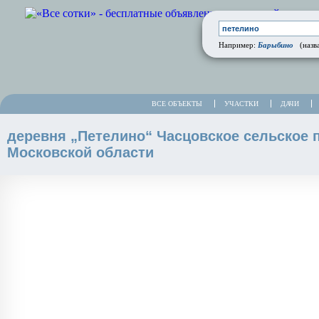
Барыбино
Например:
(назва
ВСЕ ОБЪЕКТЫ
УЧАСТКИ
ДАЧИ
деревня „Петелино“ Часцовское сельское 
Московской области