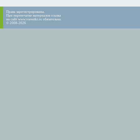
Права зарегистрированы.
При перепечатке материалов ссылка
на сайт www.vsesotki.ru обязательна.
© 2008-2026