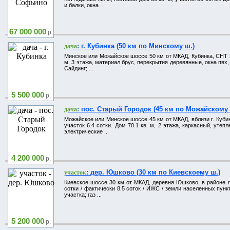
и балки, окна ...
67 000 000
р.
: г. Кубинка (50 км по Минскому ш.)
дача
Минское или Можайское шоссе 50 км от МКАД, Кубинка, СНТ Как
м, 3 этажа, материал брус, перекрытия деревянные, окна пвх,
Сайдинг; ...
5 500 000
р.
: пос. Старый Городок (45 км по Можайскому 
дача
Можайское или Минское шоссе 45 км от МКАД, вблизи г. Кубинк
участок 6.4 сотки. Дом 70.1 кв. м, 2 этажа, каркасный, уте
электрические ...
4 200 000
р.
: дер. Юшково (30 км по Киевскоему ш.)
участок
Киевское шоссе 30 км от МКАД, деревня Юшково, в районе п. 
сотки / фактически 8.5 соток / ИЖС / земли населенных пунк
участка; газ ...
5 200 000
р.