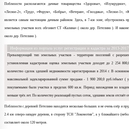
Поблизости располагаются дачные товарищества «Здоровье», «Изумрудное», 
«Лесное-2», «Труд», «Форум», «Бобры», «Ветеран», «Гвоздика», «Лесное-1», 
является самым настоящим дачным районом. Здесь, в 7-км зоне, обустроились п
земельных участков всех обгоняет СТ «Калина» ( около дер. Петелино ). И након
около дер. Петелино ).
Информация из портала услуг регистрации и кадастра за 2013-2017 
Превалирующий тип земельных участков - территории поселений с разреше
установленная кадастровая оценка земельных участков доходит до 2 254 800,
количество сделок здешней недвижимости зарегистрирован в 2014 г. В основном
максимальной задекларированной сумме продажи - 1 900 200,0 руб./объект ( 
покупаемыми были участки в пределах 600 кв.м. Период нахождения во владен
меньше трёх лет. По количеству реализаций пустых соток, здешняя земля отстаёт от
Поблизости с деревней Петелино находится несколько больших и не очень озёр и пр
2.4 км северо-западее деревни, в сторону ТСН "Локомотив", a у ближайшего (небо
составляет около 120 метров.