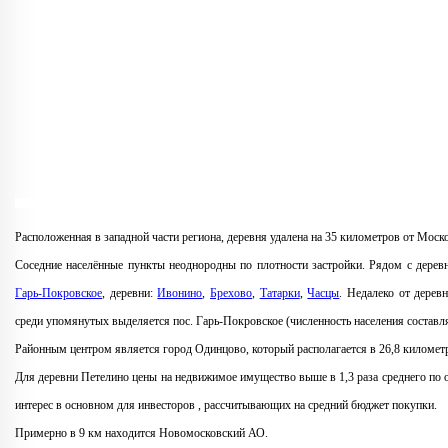
Расположенная в западной части региона, деревня удалена на 35 километров от Моск
Соседние населённые пункты неоднородны по плотности застройки. Рядом с деревн
Гарь-Покровское
, деревни:
Ивонино
,
Брехово
,
Татарки
,
Часцы
. Недалеко от дерев
среди упомянутых выделяется пос. Гарь-Покровское (численность населения составля
Районным центром является город Одинцово, который располагается в 26,8 километр
Для деревни Петелино цены на недвижимое имущество выше в 1,3 раза среднего по 
интерес в основном для инвесторов , рассчитывающих на средний бюджет покупки.
Примерно в 9 км находится Новомосковский АО.