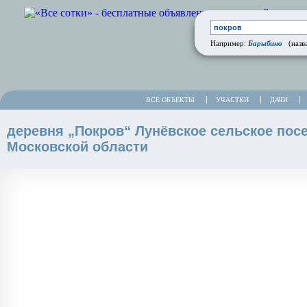
Барыбино
Например:
(назва
ВСЕ ОБЪЕКТЫ
УЧАСТКИ
ДАЧИ
деревня „Покров“ Лунёвское сельское пос
Московской области