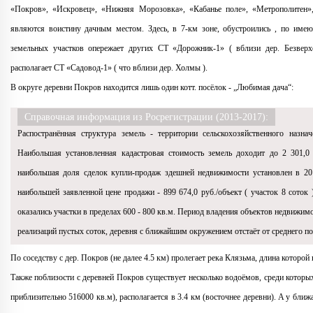
«Покров», «Искровец», «Нижняя Морозовка», «Кабанье поле», «Метрополитен»,
являются воистину дачным местом. Здесь, в 7-км зоне, обустроились , по име
земельных участков опережает других СТ «Дорожник-1» ( вблизи дер. Безверх
располагает СТ «Садовод-1» ( что вблизи дер. Холмы ).
В округе деревни Покров находится лишь один котт. посёлок - „Любимая дача“:
Справочная информация из Росрегистрации (2013-2017):
Распостранённая структура земель - территории сельскохозяйственного назна
Наибольшая установленная кадастровая стоимость земель доходит до 2 301,0
наибольшая доля сделок купли-продаж здешней недвижимости установлен в 20
наибольшей заявленной цене продажи - 899 674,0 руб./объект ( участок 8 соток
оказались участки в пределах 600 - 800 кв.м. Период владения объектов недвижим
реализаций пустых соток, деревня с ближайшим окружением отстаёт от среднего п
По соседству с дер. Покров (не далее 4.5 км) пролегает река Клязьма, длина которой
Также поблизости с деревней Покров существует несколько водоёмов, среди которы
приблизительно 516000 кв.м), располагается в 3.4 км (восточнее деревни). A у бли