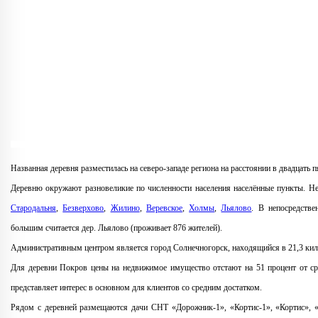
Названная деревня разместилась на северо-западе региона на расстоянии в двадцать
Деревню окружают разновеликие по численности населения населённые пункты. Не
Стародальня
,
Безверхово
,
Жилино
,
Веревское
,
Холмы
,
Льялово
. В непосредстве
большим считается дер. Льялово (проживает 876 жителей).
Административным центром является город Солнечногорск, находящийся в 21,3 кило
Для деревни Покров цены на недвижимое имущество отстают на 51 процент от ср
представляет интерес в основном для клиентов со средним достатком.
Рядом с деревней размещаются дачи СНТ «Дорожник-1», «Кортис-1», «Кортис», «