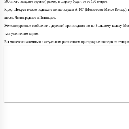
500 м юго-западнее деревни) размер в ширину будет где-то 130 метров.
К дер.
Покров
можно подъехать по магистрали A-107 (Московское Малое Кольцо), 
шоссе: Ленинградское и Пятницкое.
Железнодорожное сообщение с деревней производится по по Большому кольцу Мос
-минутах пешим ходом.
Вы можете ознакомиться с актуальным расписанием пригородных поездов от станци