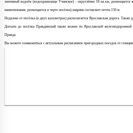
значимый водоём (водохранилище Учинское) - округлённо 18 кв.км, размещается в 
наименования, размещается в черте посёлка) ширина составляет почти 150 м.
Недалеко от посёлка (в двух километрах) располагается Ярославская дорога. Также д
Доехать до посёлка Правдинский также можно по Ярославской железнодорожной
Правда.
Вы можете ознакомиться с актуальным расписанием пригородных поездов от станци