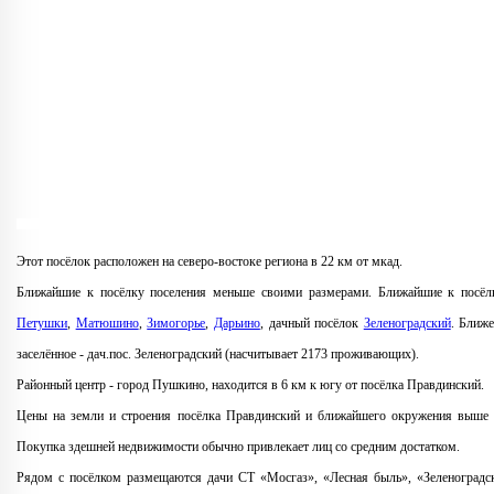
Этот посёлок расположен на северо-востоке региона в 22 км от мкад.
Ближайшие к посёлку поселения меньше своими размерами. Ближайшие к посёл
Петушки
,
Матюшино
,
Зимогорье
,
Дарьино
, дачный посёлок
Зеленоградский
. Ближе
заселённое - дач.пос. Зеленоградский (насчитывает 2173 проживающих).
Районный центр - город Пушкино, находится в 6 км к югу от посёлка Правдинский.
Цены на земли и строения посёлка Правдинский и ближайшего окружения выше в
Покупка здешней недвижимости обычно привлекает лиц со средним достатком.
Рядом с посёлком размещаются дачи СТ «Мосгаз», «Лесная быль», «Зеленоградск