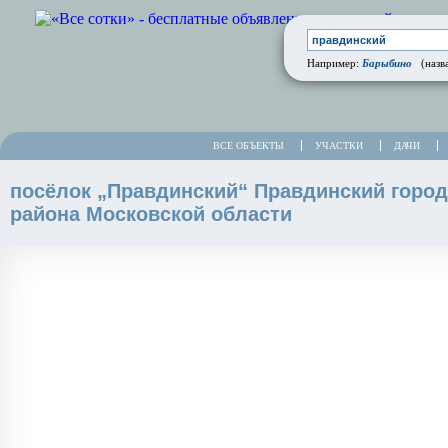
Барыбино
Например:
(назва
ВСЕ ОБЪЕКТЫ
УЧАСТКИ
ДАЧИ
посёлок „Правдинский“ Правдинский город
района Московской области