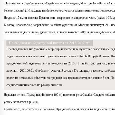
«Зимогорье», «Серебрянка-2», «Серебрянка», «Берендеи», «Нептун-1», «Витязь-1». И
Зеленоградский ). И наконец, наиболее экономичными вариантами можно поинтересо
Не далее 15 км от посёлка Правдинский сосредоточена приличая часть (около 10 % д
К слову, Ярославское направление на таком удалении от Москвы анонсирует 21 - п
посёлками с подведёнными удобствами, в списке которых: «Пушкинская дубрава», 
По сводкам из Кадастровой палаты за 2013-2017 гг.:
Преобладающий тип участков - территории населенных пунктов с разрешением ве
кадастровая оценка земельных участков насчитывает 2 445 600,0 руб./8 соток. П
продаж местной недвижимости приходится на 2016 г. Причём, как правило, прои
покупки - 200 166,0 руб./объект ( участок 5 соток ). По площади участков, наибо
владения земельных объектов до продажи как правило составлял свыше 3 лет. По 
средне-статистического по району значения.
Недалеко от пос. Правдинский (около 100 м) проходит река Скалба. Следует добавить
устьем вливается в р. Уча.
Кроме этого, по соседству с посёлком Правдинский есть несколько водоёмов, в ч