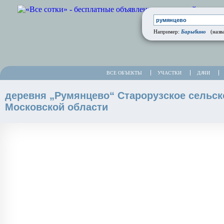
Барыбино
Например:
(назва
ВСЕ ОБЪЕКТЫ
УЧАСТКИ
ДАЧИ
деревня „Румянцево“ Старорузское сельск
Московской области