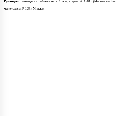
Румянцево
размещается поблизости, в 1 -км, с трассой A-108 (Московское Бо
магистралям: Р-108 и Минская.