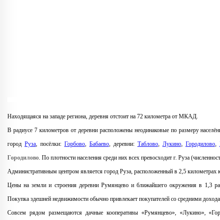
Находящаяся на западе региона, деревня отстоит на 72 километра от МКАД.
В радиусе 7 километров от деревни расположены неодинаковые по размеру населён
город
Руза
, посёлки:
Горбово
,
Бабаево
, деревни:
Таблово
,
Лукино
,
Городилово
,
Городилово
. По плотности населения среди них всех превосходит г. Руза (численнос
Административным центром является город Руза, расположенный в 2,5 километрах к
Цены на земли и строения деревни Румянцево и ближайшего окружения в 1,3 ра
Покупка здешней недвижимости обычно привлекает покупателей со средними доход
Совсем рядом размещаются дачные кооперативы «Румянцево», «Лукино», «Горо