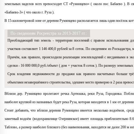
земельных наделов всех превосходит СТ «Румянцево» ( около пос. Бабаево ). В с
«Бабаево-3» ( что около г. Руза ).
В 15-километровой зоне от деревни Румянцево располагается лишь один посёлок кот
По сведениям Росреестра за 2013-2017 гг.:
Преобладающий тип земель - территории поселений с правом использования д
участков составляет 1 146 400,0 рублей за 8 соток. По сведениям из Роскадастра
Причём, как правило, происходили реализации землевладений c несданными в эк
сделки - 16 000 000,0 руб./объект ( дом + участок 8 соток ). По размеру земельн
Срок владения недвижимости до продажи как правило насчитывал больше трёх
объектами незавершённого строительства, здешнее место примерно в 2 раза превосх
Вблизи дер. Румянцево пролегают речка Артюшка, реки Руза, Городянка. Побли
наиболее крупной из названных будет река Руза, которая находится в 1 км от деревни
Стоит добавить, что вблизи деревни Румянцево имеется несколько водоёмов, ср
заметный водоём (водохранилище Озернинское) имеет площадь приблизительно 8.6 к
Таблово, a размер наиболее близкого (без наименования, находится не далее 200 м ю