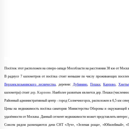
Посёлок этот расположен на северо-западе Мособласти на расстоянии 38 км от Моск
В радиусе 7 километров от посёлка стоят меньшие по числу проживающих поселени
Верхнеклязьминского лесничества
, деревни:
Дубинино
,
Пешки
,
Карпово
,
Хметь
километра) стоит
дер. Карпово
. Наиболее развитым является дер. Пешки (численнос
Районный административный центр - город Солнечногорск, расположен в 6,5 км севе
Цены на недвижимость посёлка санатория Министерства Обороны и окружающей ме
удалённости от Москвы. Данный сегмент недвижимости может представлять интерес
Совсем рядом размещаются дачи СНТ «Луч», «Зеленая роща», «Юбилейный», «По