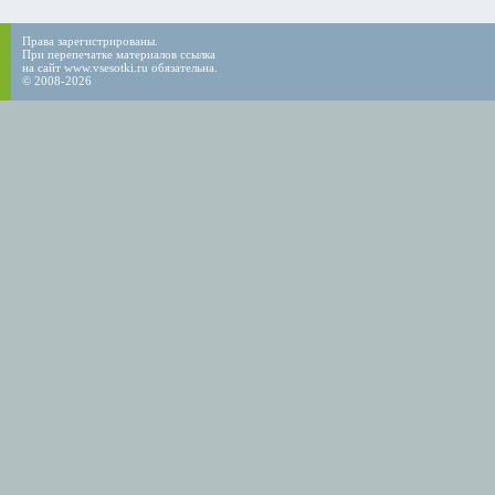
Права зарегистрированы.
При перепечатке материалов ссылка
на сайт www.vsesotki.ru обязательна.
© 2008-2026