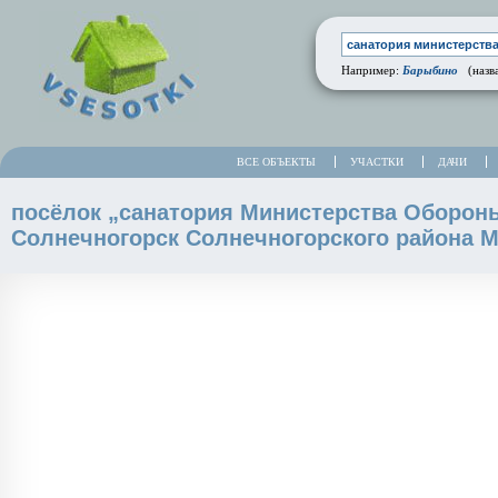
Барыбино
Например:
(назва
ВСЕ ОБЪЕКТЫ
УЧАСТКИ
ДАЧИ
посёлок „санатория Министерства Оборон
Солнечногорск Солнечногорского района М