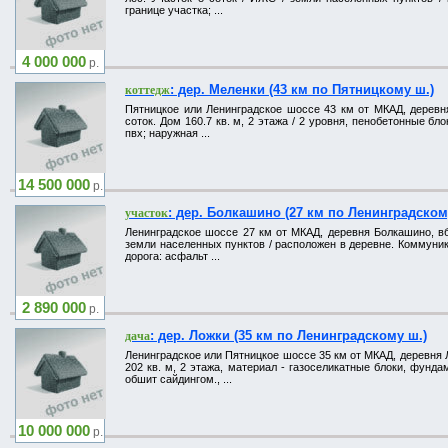
границе участка; ...
4 000 000
р.
: дер. Меленки (43 км по Пятницкому ш.)
коттедж
Пятницкое или Ленинградское шоссе 43 км от МКАД, деревня 
соток. Дом 160.7 кв. м, 2 этажа / 2 уровня, пенобетонные бл
пвх; наружная ...
14 500 000
р.
: дер. Болкашино (27 км по Ленинградском
участок
Ленинградское шоссе 27 км от МКАД, деревня Болкашино, вбл
земли населенных пунктов / расположен в деревне. Коммуник
дорога: асфальт ...
2 890 000
р.
: дер. Ложки (35 км по Ленинградскому ш.)
дача
Ленинградское или Пятницкое шоссе 35 км от МКАД, деревня Ло
202 кв. м, 2 этажа, материал - газоселикатные блоки, фунда
обшит сайдингом., ...
10 000 000
р.