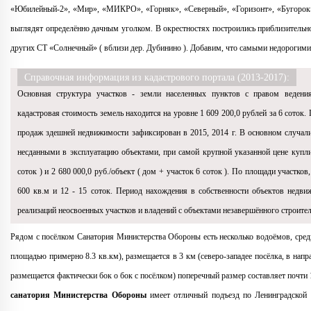
«Юбилейный-2», «Мир», «МИКРО», «Горняк», «Северный», «Горизонт», «Бугорок
выглядят определённо дачным уголком. В окрестностях построились приблизительно
других СТ «Солнечный» ( вблизи дер. Дубинино ). Добавим, что самыми недорогими 
Справочная информация из кадастрового портала (2013-2017):
Основная структура участков - земли населенных пунктов с правом ведения
кадастровая стоимость земель находится на уровне 1 609 200,0 рублей за 6 соток
продаж здешней недвижимости зафиксирован в 2015, 2014 г. В основном случали
несданными в эксплуатацию объектами, при самой крупной указанной цене купли-
соток ) и 2 680 000,0 руб./объект ( дом + участок 6 соток ). По площади участк
600 кв.м и 12 - 15 соток. Период нахождения в собственности объектов недви
реализаций неосвоенных участков и владений c объектами незавершённого строитель
Рядом с посёлком Санатория Министерства Обороны есть несколько водоёмов, сред
площадью примерно 8.3 кв.км), размещается в 3 км (северо-западее посёлка, в напр
размещается фактически бок о бок с посёлком) поперечный размер составляет почти 
санатория Министерства Обороны
имеет отличный подъезд по Ленинградской т