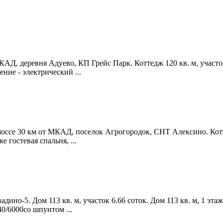
.
Д, деревня Адуево, КП Грейс Парк. Коттедж 120 кв. м, участок 
ние - электрический ...
се 30 км от МКАД, поселок Агрогородок, СНТ Алексино. Коттедж 
 гостевая спальня, ...
но-5. Дом 113 кв. м, участок 6.66 соток. Дом 113 кв. м, 1 эта
0/6000cо шпунтом ...