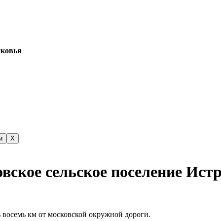
сковья
и
X
вское сельское поселение Ист
ь восемь км от московской окружной дороги.