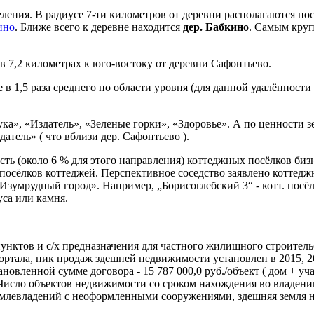
ния. В радиусе 7-ти километров от деревни располагаются по
ино
. Ближе всего к деревне находится
дер. Бабкино
. Самым круп
 7,2 километрах к юго-востоку от деревни Сафонтьево.
 1,5 раза среднего по области уровня (для данной удалённости
а», «Издатель», «Зеленые горки», «Здоровье». А по ценности з
тель» ( что вблизи дер. Сафонтьево ).
сть (около 6 % для этого направления) коттеджных посёлков би
 посёлков коттеджей. Перспективное соседство заявлено коттед
Изумрудный город». Например, „Борисоглебский 3“ - котт. посё
уса или камня.
унктов и с/х предназначения для частного жилищного строительс
 портала, пик продаж здешней недвижимости установлен в 2015, 
овленной сумме договора - 15 787 000,0 руб./объект ( дом + уч
 Число объектов недвижимости со сроком нахождения во владении
емлевладений c неоформленными сооружениями, здешняя земля н