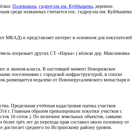
сёлки:
Полевшина
,
гидроузла им. Куйбышева
, деревни:
ным среди названных считается пос. гидроузла им. Куйбышева
 от МКАД) и представляет интерес в основном для покупателей
емель опережает других СТ «Наука» ( вблизи дер. Максимовка
знес и эконом-класса. В настоящий момент Новорижское
жными поселениями с городской инфраструктурой, в списке
лок размещается недалеко от Новоиерусалимского монастыря и
тва. Предельная учтённая кадастровая оценка участков
2014 г. Главным образом превалировали покупки участков c
асток 16 соток ). По величине земельных объектов, самыми
 более трёх лет до перехода прав составил около половину от
е достигает среднего по Истринскому району уровня.