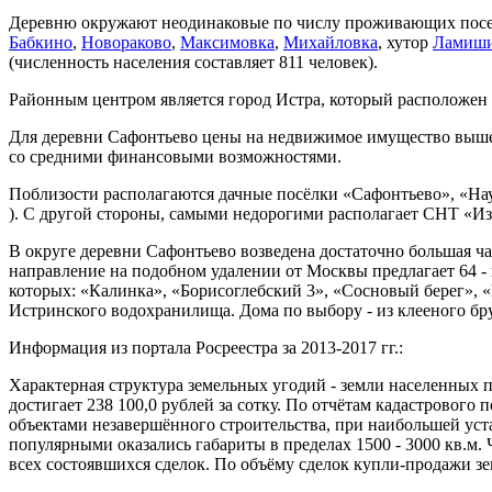
Деревню окружают неодинаковые по числу проживающих поселе
Бабкино
,
Новораково
,
Максимовка
,
Михайловка
, хутор
Ламиш
(численность населения составляет 811 человек).
Районным центром является город Истра, который расположен в
Для деревни Сафонтьево цены на недвижимое имущество выше в
со средними финансовыми возможностями.
Поблизости располагаются дачные посёлки «Сафонтьево», «Наук
). С другой стороны, самыми недорогими располагает СНТ «Изда
В округе деревни Сафонтьево возведена достаточно большая ча
направление на подобном удалении от Москвы предлагает 64 -
которых: «Калинка», «Борисоглебский 3», «Сосновый берег», «
Истринского водохранилища. Дома по выбору - из клееного бр
Информация из портала Росреестра за 2013-2017 гг.:
Характерная структура земельных угодий - земли населенных п
достигает 238 100,0 рублей за сотку. По отчётам кадастрового
объектами незавершённого строительства, при наибольшей устан
популярными оказались габариты в пределах 1500 - 3000 кв.м.
всех состоявшихся сделок. По объёму сделок купли-продажи з