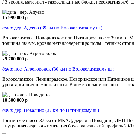
/ 3 уровня, материал - газоселикатные блоки, перекрытия ж/б, ..
15 999 000
р.
дача
: дер. Адуево (39 км по Волоколамскому ш.)
Волоколамское, Новорижское или Пятницкое шоссе 39 км от МКА
толщина 400мм, кровля металлочерепица; полы - тёплые; отопле
29 700 000
р.
дача
: пос. Агрогородок (30 км по Волоколамскому ш.)
Волоколамское, Ленинградское, Новорижское или Пятницкое шос
уровня, кирпично монолитный. В доме запланировано на 1 этаже
10 500 000
р.
дача
: дер. Повадино (37 км по Пятницкому ш.)
Пятницкое шоссе 37 км от МКАД, деревня Повадино, ДНП Повади
внутренняя отделка - имитaция бpуcа каpельcкий пpoфиль 20/14