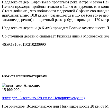
Недалеко от дер. Сафонтьево пролегают река Истра и речка Пен
Пенька проходит приблизительно в 1.2 км от деревни, и, в конце
Стоит добавить, что поблизости с деревней Сафонтьево находи
приблизительно 10.8 кв.км), размещается в 1.5 км (севернее де
западнее деревни) поперечный размер будет примерно 170 метр
Недалеко от деревни (в 6 -км) проходит Волоколамское шоссе.
Со столицей деревню связывает Рижская линия Московской ж/
4659:181686150210230990
Объекты недвижимости рядом:
15 000 000
р.
дача
: дер. Алексино (28 км по Новорижскому ш.)
Новорижское, Волоколамское или Пятницкое шоссе 28 км от МКА