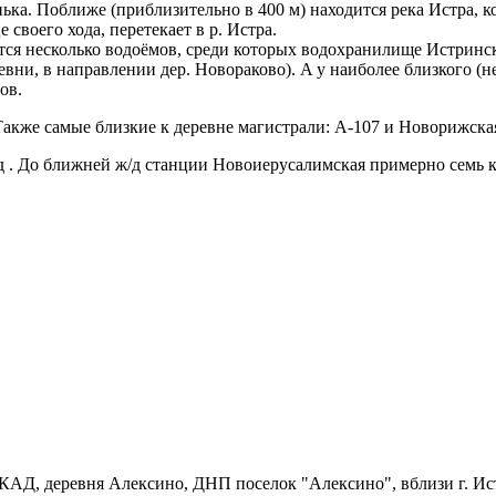
ька. Поближе (приблизительно в 400 м) находится река Истра, к
 своего хода, перетекает в р. Истра.
тся несколько водоёмов, среди которых водохранилище Истринск
ревни, в направлении дер. Новораково). A у наиболее близкого (
ов.
 Также самые близкие к деревне магистрали: A-107 и Новорижска
д . До ближней ж/д станции Новоиерусалимская примерно семь 
Д, деревня Алексино, ДНП поселок "Алексино", вблизи г. Истра.