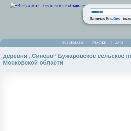
Барыбино
Например:
(назва
ВСЕ ОБЪЕКТЫ
УЧАСТКИ
ДАЧИ
деревня „Синево“ Бужаровское сельское п
Московской области