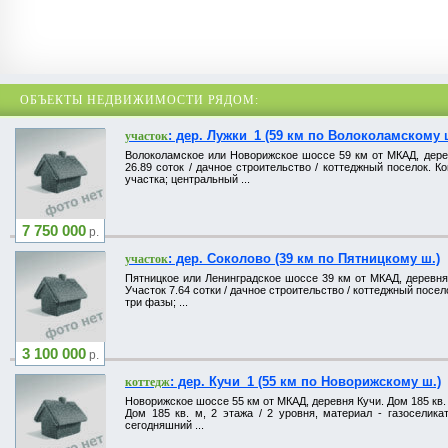
ОБЪЕКТЫ НЕДВИЖИМОСТИ РЯДОМ:
: дер. Лужки_1 (59 км по Волоколамскому 
участок
Волоколамское или Новорижское шоссе 59 км от МКАД, дерев
26.89 соток / дачное строительство / коттеджный поселок. К
участка; центральный ...
7 750 000
р.
: дер. Соколово (39 км по Пятницкому ш.)
участок
Пятницкое или Ленинградское шоссе 39 км от МКАД, деревня 
Участок 7.64 сотки / дачное строительство / коттеджный посел
три фазы; ...
3 100 000
р.
: дер. Кучи_1 (55 км по Новорижскому ш.)
коттедж
Новорижское шоссе 55 км от МКАД, деревня Кучи. Дом 185 кв. м
Дом 185 кв. м, 2 этажа / 2 уровня, материал - газоселик
сегодняшний ...