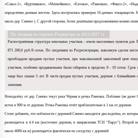
«Сокол-1», «Куртниково», «Матвейково», «Елочка», «Раменки», «Факел-2», «Над
определённо дачным местом. Здесь построились примерно 16 дачных товариществ. М
около дер. Синево ). С другой стороны, более дешёвыми предложениями можно поинт
По сводкам из портала Росреестра за 2013-2017 гг.:
Распостранённая структура земельных участков - земли населенных пунктов для 
871 200,0 руб./6 соток. По сведениям из Росрегистрации, максимум сделок мес
преобладали продажи пустых участков, при максимальной заявленной цене покуп
участков, особенно продаваемыми были габариты в пределах 8 - 10 соток. Срок
чаще был свыше 3 лет. В части продаж пустых участков, деревня с ближайшим о
значения.
Неподалёку от дер. Синево текут река Чёрная и речка Раменка. Поближе (не далее 
исток в 900 м от деревни. Речка Раменка течёт приблизительно в 1 км от деревни.
Стоит добавить, что поблизости с деревней Синево находятся два водоёма, из котор
размещается в 4.4 км (восточнее деревни, в направлении ТСН "Парус"). Второй в
около 4000 кв.м) размещается фактически по соседству с деревней.