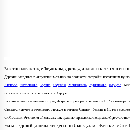
Разместившаяся на западе Подмосковья, деревня удалена на сорок пять км от столиц
Деревня находится в окружении меньших по плотности застройки населённых пункто
Ананово
,
Матвейково
,
Зорино
,
Якунино
,
Мартюшино
,
Куртниково
,
Карцево
. Бли
перечисленных можно назвать дер. Карцево.
Районным центром является город Истра, который располагается в 13,7 километрах 
Стоимости домов и земельных участков в деревне Синево - больше в 1,5 раза средне
от Москвы). Этот ценовой сегмент, как правило, привлекает покупателей достаточно
Рядом с деревней располагаются дачные посёлки «Лужок», «Калинка», «Сокол-1