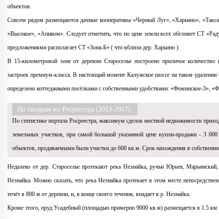
объектов.
Совсем рядом размещаются дачные кооперативы «Черный Луг», «Харьино», «Таксато
«Высокое», «Апиком». Следует отметить, что по цене земли всех обгоняет СТ «Рад
предложениями располагает СТ «Зона-Б» ( что вблизи дер. Харьино ).
В 15-километровой зоне от деревни Староселье построено приличое количество
застроек премиум-класса. В настоящий момент Калужское шоссе на таком удалении 
определено коттеджными посёлками с собственными удобствами: «Фоминское-3», «Ф
По сводкам из Росреестра (2013-2017):
По статистике портала Росреестра, максимум сделок местной недвижимости прихо
земельных участков, при самой большой указанной цене купли-продажи - 3 000 
объектов, продаваемыми были участки до 600 кв.м. Срок нахождения в собственно
Недалеко от дер. Староселье протекают река Незнайка, ручьи Юрьев, Марьинский,
Незнайка. Можно сказать, что река Незнайка протекает в этом месте непосредствен
течёт в 800 м от деревни, и, в конце своего течения, впадает в р. Незнайка.
Кроме этого, пруд Усадебный (площадью примерно 9000 кв.м) размещается в 1.5 км ю