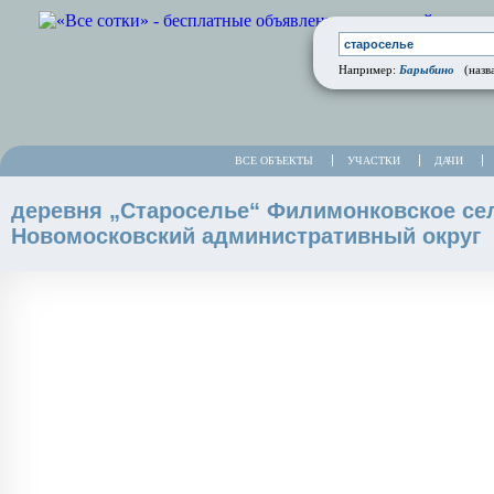
Барыбино
Например:
(назва
ВСЕ ОБЪЕКТЫ
УЧАСТКИ
ДАЧИ
деревня „Староселье“ Филимонковское се
Новомосковский административный округ