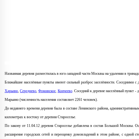
Названная деревня разместилась в юго-западной части Москвы на удалении в трина
Ближайшие населённые пункты имеют сильный разброс заселённости. Соседними с 
Харьино
,
Середнево
,
Фоминское
,
Кончеево
. Соседний к деревне населённый пункт -
д
Марьино (численность населения составляет 2261 человек).
До недавнего времени деревня была в составе Ленинского района, административны
километрах к востоку от деревни Староселье.
По закону от 11.04.12 деревня Староселье добавлена в состав Большой Москвы. Оц
расширение городских сетей и переоценку домовладений в этом районе, с одной с