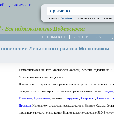
Барыбино
Например:
(название населённого пункта)
” - Вся недвижимость Подмосковья
ВСЕ ОБЪЕКТЫ
УЧАСТКИ
ДАЧИ
 поселение Ленинского района Московской
Разместившаяся на юге Московской области, деревня отдалена на 2
Московской кольцевой автодороги.
В 7-км зоне от деревни стоят разновеликие по размеру населённые пун
радиусе 7-ти километров от деревни располагаются город
Видное
Ермолино
,
Булатниково
, деревни:
Петрушино
,
Сапроново
,
Спасское
,
Бл
Прудищи
. Неподалёку от деревни располагается
г. Видное
. Самым боль
названных считается опять таки г. Видное (зарегистрировано 51043 жител