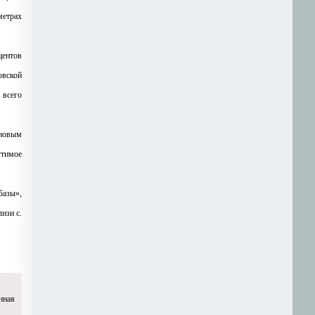
метрах
центов
овской
 всего
 новым
утимое
базы»,
изи с.
нная