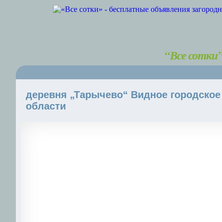
“Все сотки
деревня „Тарычево“ Видное городское
области