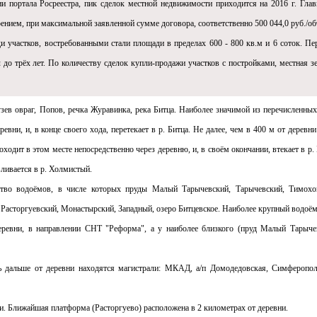
ии портала Росреестра, пик сделок местной недвижимости приходится на 2016 г. Гла
ением, при максимальной заявленной сумме договора, соответственно 500 044,0 руб./об
ади участков, востребованными стали площади в пределах 600 - 800 кв.м и 6 соток. Пе
до трёх лет. По количеству сделок купли-продажи участков с постройками, местная з
ев овраг, Попов, речка Журавинка, река Битца. Наиболее значимой из перечисленных
евни, и, в конце своего хода, перетекает в р. Битца. Не далее, чем в 400 м от деревни
ходит в этом месте непосредственно через деревню, и, в своём окончании, втекает в р. 
вливается в р. Холмистый.
ство водоёмов, в числе которых пруды Малый Тарычевский, Тарычевский, Тимохо
Расторгуевский, Монастырский, Западный, озеро Битцевское. Наиболее крупный водоём
 деревни, в направлении СНТ "Реформа", a у наиболее близкого (пруд Малый Тарыче
ь дальше от деревни находятся магистрали: МКАД, а/п Домодедовская, Симферопол
. Ближайшая платформа (Расторгуево) расположена в 2 километрах от деревни.