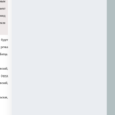
вным
ъект
риод
емля
 будет
 речка
Битца.
вский,
 (пруд
вский,
ьская,