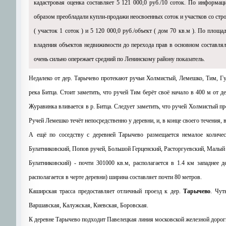
кадастровая оценка составляет 5 121 000,0 руб./10 соток. По информац
образом преобладали купли-продажи неосвоенных соток и участков со стро
( участок 1 соток ) и 5 120 000,0 руб./объект ( дом 70 кв.м ). По площ
владения объектов недвижимости до перехода прав в основном составлял 
очень сильно опережает средний по Ленинскому району показатель.
Недалеко от дер. Тарычево протекают ручьи Холмистый, Лемешко, Тим, Гуз
река Битца. Стоит заметить, что ручей Тим берёт своё начало в 400 м от дер
Журавинка вливается в р. Битца. Следует заметить, что ручей Холмистый про
Ручей Лемешко течёт непосредственно у деревни, и, в конце своего течения, 
А ещё по соседству с деревней Тарычево размещается немалое количе
Булатниковский, Попов ручей, Большой Герценский, Расторгуевский, Малый 
Булатниковский) - почти 301000 кв.м, располагается в 1.4 км западнее
располагается в черте деревни) ширина составляет почти 80 метров.
Каширская трасса предоставляет отличный проезд к дер.
Тарычево
. Чут
Варшавская, Калужская, Киевская, Боровская.
К деревне Тарычево подходит Павелецкая линия московской железной дороги