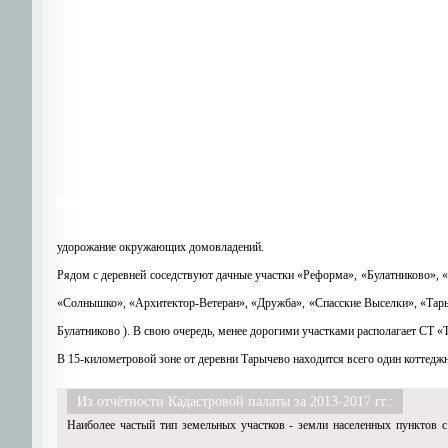
удорожание окружающих домовладений.
Рядом с деревней соседствуют дачные участки «Реформа», «Булатниково», 
«Солнышко», «Архитектор-Ветеран», «Дружба», «Спасские Выселки», «Тарыч
Булатниково ). В свою очередь, менее дорогими участками располагает СТ «Т
В 15-километровой зоне от деревни Тарычево находится всего один коттеджн
Из отчётности Кадастровой палаты за 2013-2017 гг.:
Наиболее частый тип земельных участков - земли населенных пунктов 