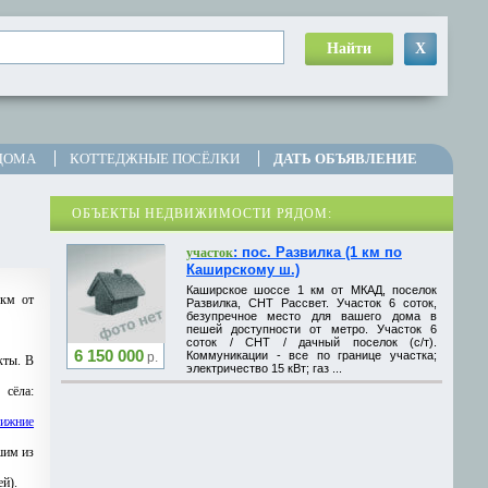
Найти
X
ДОМА
КОТТЕДЖНЫЕ ПОСЁЛКИ
ДАТЬ ОБЪЯВЛЕНИЕ
ОБЪЕКТЫ НЕДВИЖИМОСТИ РЯДОМ:
: пос. Развилка (1 км по
участок
Каширскому ш.)
Каширское шоссе 1 км от МКАД, поселок
 км от
Развилка, СНТ Рассвет. Участок 6 соток,
безупречное место для вашего дома в
пешей доступности от метро. Участок 6
соток / СНТ / дачный поселок (с/т).
6 150 000
Коммуникации - все по границе участка;
р.
кты. В
электричество 15 кВт; газ ...
, сёла:
ижние
шим из
ей).