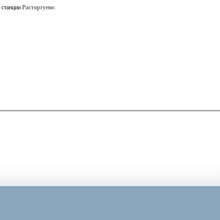
т станции
Расторгуево
: