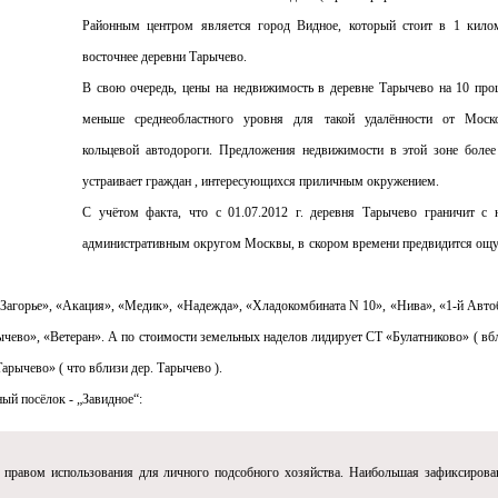
Районным центром является город Видное, который стоит в 1 кило
восточнее деревни Тарычево.
В свою очередь, цены на недвижимость в деревне Тарычево на 10 про
меньше среднеобластного уровня для такой удалённости от Моск
кольцевой автодороги. Предложения недвижимости в этой зоне более
устраивает граждан , интересующихся приличным окружением.
С учётом факта, что с 01.07.2012 г. деревня Тарычево граничит с
административным округом Москвы, в скором времени предвидится ощ
«Загорье», «Акация», «Медик», «Надежда», «Хладокомбината N 10», «Нива», «1-й Авто
ево», «Ветеран». А по стоимости земельных наделов лидирует СТ «Булатниково» ( вбл
арычево» ( что вблизи дер. Тарычево ).
ый посёлок - „Завидное“:
с правом использования для личного подсобного хозяйства. Наибольшая зафиксирова