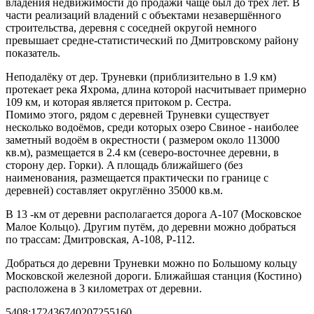
владения недвижимости до продажи чаще был до трёх лет. В
части реализаций владений c объектами незавершённого
строительства, деревня с соседней округой немного
превышает средне-статистический по Дмитровскому району
показатель.
Неподалёку от дер. Труневки (приблизительно в 1.9 км)
протекает река Яхрома, длина которой насчитывает примерно
109 км, и которая является притоком р. Сестра.
Помимо этого, рядом с деревней Труневки существует
несколько водоёмов, среди которых озеро Свиное - наиболее
заметный водоём в окрестности ( размером около 113000
кв.м), размещается в 2.4 км (северо-восточнее деревни, в
сторону дер. Горки). A площадь ближайшего (без
наименования, размещается практически по границе с
деревней) составляет округлённо 35000 кв.м.
В 13 -км от деревни располагается дорога A-107 (Московское
Малое Кольцо). Другим путём, до деревни можно добраться
по трассам: Дмитровская, A-108, Р-112.
Добраться до деревни Труневки можно по Большому кольцу
Московской железной дороги. Ближайшая станция (Костино)
расположена в 3 километрах от деревни.
5408:172436740207255160