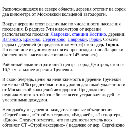
Расположившаяся на севере области, деревня отстоит на сорок
два километра от Московской кольцевой автодороги.
Вокруг деревни стоят различные по численности населения
поселения. В радиусе 7-ти километров от деревни
располагаются посёлки:
Лавровки
,
станции Костино
, деревни:
Ваганово
,
Ерыково
,
Сергейково
,
Лавровки
,
Горки
. Совсем
рядом с деревней (в пределах километра) стоит
дер. Горки
.
По величине из упомянутых всех превосходит пос. Лавровки
(численность населения составляет 145 человек).
Районный административный центр - город Дмитров, стоит в
16,7 км западнее деревни Труневки.
В свою очередь, цены на недвижимость в деревне Труневки
ниже на 60 % среднеобластного уровня для такой удалённости
от Московской кольцевой автодороги. Предложения
недвижимости в этой зоне более всего устраивает людей , с
умеренными доходами.
Неподалёку от деревни находятся садовые объединения
«Сергейково», «Строймехсервис», «Водолей», «Экспортер»,
«Диор». Следует отметить, что по ценности земель всех
обгоняет СТ «Строймехсервис» ( недалеко от дер. Сергейково