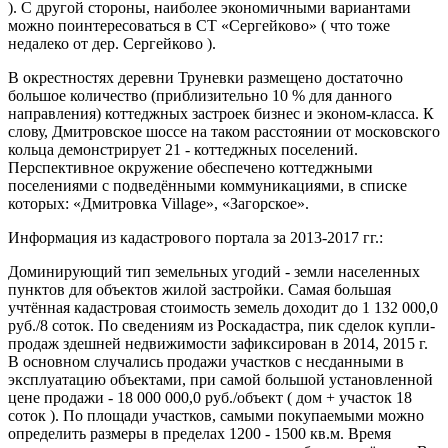
). С другой стороны, наиболее экономичными вариантами
можно поинтересоваться в СТ «Сергейково» ( что тоже
недалеко от дер. Сергейково ).
В окрестностях деревни Труневки размещено достаточно
большое количество (приблизительно 10 % для данного
направления) коттеджных застроек бизнес и эконом-класса. К
слову, Дмитровское шоссе на таком расстоянии от московского
кольца демонстрирует 21 - коттеджных поселений.
Перспективное окружение обеспечено коттеджными
поселениями с подведёнными коммуникациями, в списке
которых: «Дмитровка Village», «Загорское».
Информация из кадастрового портала за 2013-2017 гг.:
Доминирующий тип земельных угодий - земли населенных
пунктов для объектов жилой застройки. Самая большая
учтённая кадастровая стоимость земель доходит до 1 132 000,0
руб./8 соток. По сведениям из Роскадастра, пик сделок купли-
продаж здешней недвижимости зафиксирован в 2014, 2015 г.
В основном случались продажи участков c несданными в
эксплуатацию объектами, при самой большой установленной
цене продажи - 18 000 000,0 руб./объект ( дом + участок 18
соток ). По площади участков, самыми покупаемыми можно
определить размеры в пределах 1200 - 1500 кв.м. Время