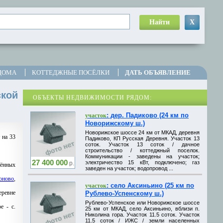
Найти
X
ДОМА
КОТТЕДЖНЫЕ ПОСЁЛКИ
ДАТЬ ОБЪЯВЛЕНИЕ
ской
ОБЪЕКТЫ НЕДВИЖИМОСТИ РЯДОМ:
: дер. Падиково (24 км по
участок
Новорижскому ш.)
Новорижское шоссе 24 км от МКАД, деревня
 на 33
Падиково, КП Русская Деревня. Участок 13
соток. Участок 13 соток / дачное
строительство / коттеджный поселок.
Коммуникации - заведены на участок;
27 400 000
электричество 15 кВт, подключено; газ
р.
лённых
заведен на участок; водопровод ...
оново
,
: село Аксиньино (25 км по
участок
еревне
Рублево-Успенскому ш.)
Рублево-Успенское или Новорижское шоссе
е - с.
25 км от МКАД, село Аксиньино, вблизи п.
Николина гора. Участок 11.5 соток. Участок
11.5 соток / ИЖС / земли населенных