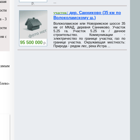
ьшая
...
р.
ости
: дер. Санниково (35 км по
участок
Волоколамскому ш.)
 - 3
Волоколамское или Новорижское шоссе 35
км от МКАД, деревня Санниково. Участок
ости
5.25 га. Участок 5.25 га / дачное
строительство. Коммуникации -
ня с
электричество по границе участка; газ по
95 500 000
границе участка. Окружающая местность:
р.
Природа - рядом лес, река Истра ...
 самым
блево-