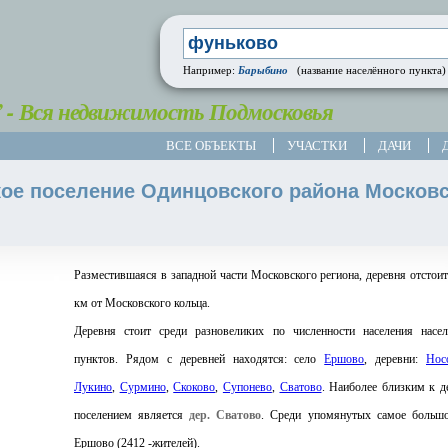
Барыбино
Например:
(название населённого пункта)
” - Вся недвижимость Подмосковья
ВСЕ ОБЪЕКТЫ
УЧАСТКИ
ДАЧИ
ое поселение Одинцовского района Москов
Разместившаяся в западной части Московского региона, деревня отстоит
км от Московского кольца.
Деревня стоит среди разновеликих по численности населения насе
пунктов. Рядом с деревней находятся: село
Ершово
, деревни:
Нос
Лукино
,
Сурмино
,
Скоково
,
Супонево
,
Сватово
. Наиболее близким к д
поселением является
дер. Сватово
. Среди упомянутых самое большо
Ершово (2412 -жителей).