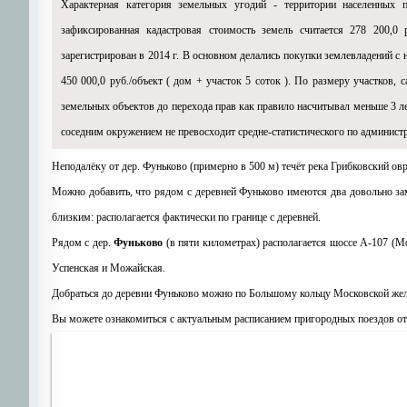
Характерная категория земельных угодий - территории населенных п
зафиксированная кадастровая стоимость земель считается 278 200,0
зарегистрирован в 2014 г. В основном делались покупки землевладений c
450 000,0 руб./объект ( дом + участок 5 соток ). По размеру участков
земельных объектов до перехода прав как правило насчитывал меньше 3 ле
соседним окружением не превосходит средне-статистического по админист
Неподалёку от дер. Фуньково (примерно в 500 м) течёт река Грибковский овра
Можно добавить, что рядом с деревней Фуньково имеются два довольно за
близким: располагается фактически по границе с деревней.
Рядом с дер.
Фуньково
(в пяти километрах) располагается шоссе A-107 (М
Успенская и Можайская.
Добраться до деревни Фуньково можно по Большому кольцу Московской желе
Вы можете ознакомиться с актуальным расписанием пригородных поездов о