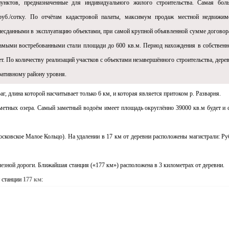
унктов, предназначенные для индивидуального жилого строительства. Самая бол
 руб./сотку. По отчётам кадастровой палаты, максимум продаж местной недвижим
 несданными в эксплуатацию объектами, при самой крупной объявленной сумме договора
, самыми востребованными стали площади до 600 кв.м. Период нахождения в собственн
т. По количеству реализаций участков c объектами незавершённого строительства, дерев
ративному району уровня.
г, длина которой насчитывает только 6 км, и которая является притоком р. Разварня.
метных озера. Самый заметный водоём имеет площадь округлённо 39000 кв.м будет и
осковское Малое Кольцо). На удалении в 17 км от деревни расположены магистрали: Ру
зной дороги. Ближайшая станция («177 км») расположена в 3 километрах от деревни.
т станции
177 км
: