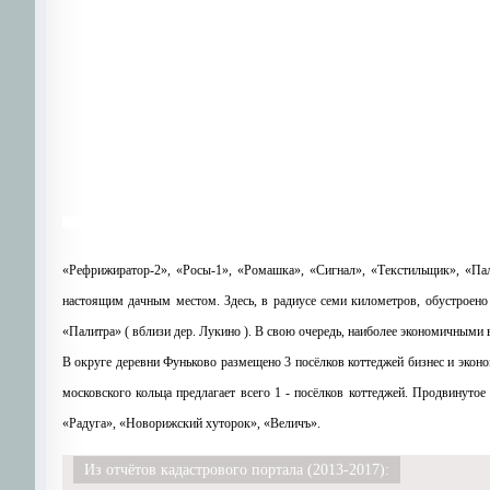
«Рефрижиратор-2», «Росы-1», «Ромашка», «Сигнал», «Текстильщик», «Па
настоящим дачным местом. Здесь, в радиусе семи километров, обустроено
«Палитра» ( вблизи дер. Лукино ). В свою очередь, наиболее экономичными в
В округе деревни Фуньково размещено 3 посёлков коттеджей бизнес и эконо
московского кольца предлагает всего 1 - посёлков коттеджей. Продвинуто
«Радуга», «Новорижский хуторок», «Величъ».
Из отчётов кадастрового портала (2013-2017):