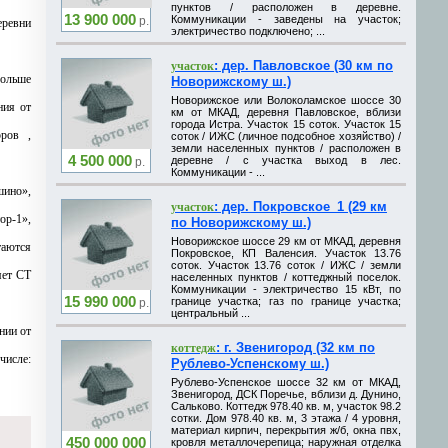
пунктов / расположен в деревне.
13 900 000
Коммуникации - заведены на участок;
р.
еревни
электричество подключено; ...
: дер. Павловское (30 км по
участок
больше
Новорижскому ш.)
Новорижское или Волоколамское шоссе 30
ния от
км от МКАД, деревня Павловское, вблизи
города Истра. Участок 15 соток. Участок 15
оров ,
соток / ИЖС (личное подсобное хозяйство) /
земли населенных пунктов / расположен в
4 500 000
деревне / с участка выход в лес.
р.
Коммуникации - ...
шино»,
: дер. Покровское_1 (29 км
участок
р-1»,
по Новорижскому ш.)
Новорижское шоссе 29 км от МКАД, деревня
таются
Покровское, КП Валенсия. Участок 13.76
соток. Участок 13.76 соток / ИЖС / земли
яет СТ
населенных пунктов / коттеджный поселок.
Коммуникации - электричество 15 кВт, по
15 990 000
границе участка; газ по границе участка;
р.
центральный ...
нии от
: г. Звенигород (32 км по
коттедж
числе:
Рублево-Успенскому ш.)
Рублево-Успенское шоссе 32 км от МКАД,
Звенигород, ДСК Поречье, вблизи д. Дунино,
Сальково. Коттедж 978.40 кв. м, участок 98.2
сотки. Дом 978.40 кв. м, 3 этажа / 4 уровня,
материал кирпич, перекрытия ж/б, окна пвх,
450 000 000
кровля металлочерепица; наружная отделка