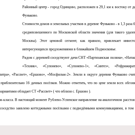
Районный центр - город Одинцово, расположен в 29,1 км к востоку от д
Фуньково.
Стоимости домов и земельных участков в деревне Фуньково - в 1,3 раза 
средневзвешенного по Московской области значения (для такого удале
Москвы). Этот ценовой сегмент, как правило, привлекает инвест
интересующихся предложениями в ближайшем Подмосковье.
Рядом с деревней соседствуют дачи СНТ «Партизанская поляна», «Ната
«Техник», «Супонево», «Супонево-1», «Синтез», «Рефрижирато
литра», «Рассвет», «Ершово», «Мосфильм-2». Земли в округе деревни Фуньково счи
 приблизительно 16 дачных посёлков. Можно отметить, что по цене земли всех обгон
ариантами обладает СТ «Рассвет» ( что вблизи с. Ершово ).
м-класса. В настоящий момент Рублево-Успенское направление на аналогичном расстоя
е соседство заявлено коттеджными посёлками с подведёнными коммуникациями, в том 