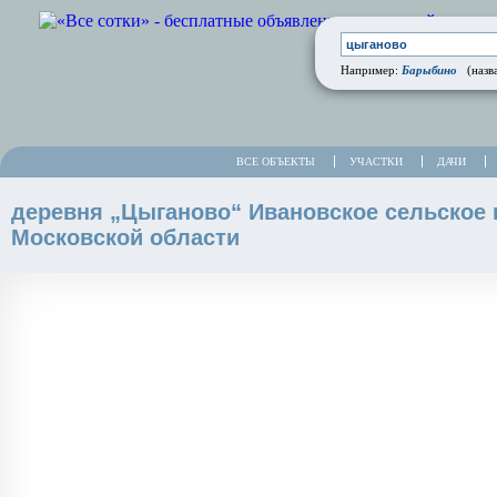
Барыбино
Например:
(назва
ВСЕ ОБЪЕКТЫ
УЧАСТКИ
ДАЧИ
деревня „Цыганово“ Ивановское сельское 
Московской области