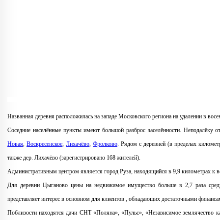
Названная деревня расположилась на западе Московского региона на удалении в восе
Соседние населённые пункты имеют большой разброс заселённости. Неподалёку о
Новая
,
Воскресенское
,
Лихачёво
,
Фролково
. Рядом с деревней (в пределах киломе
также дер. Лихачёво (зарегистрировано 168 жителей).
Административным центром является город Руза, находящийся в 9,9 километрах к в
Для деревни Цыганово цены на недвижимое имущество больше в 2,7 раза сред
представляет интерес в основном для клиентов , обладающих достаточными финанса
Поблизости находятся дачи СНТ «Поляна», «Пульс», «Независимое землячество каз