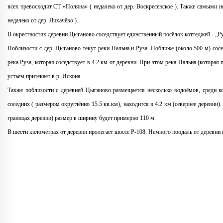
всех превосходит СТ «Поляна» ( недалеко от дер. Воскресенское ). Также самыми 
недалеко от дер. Лихачёво ).
В окрестностях деревни Цыганово соседствует единственный посёлок коттеджей - „Р
Поблизости с дер. Цыганово текут реки Пальна и Руза. Поближе (около 500 м) сосе
река Руза, которая соседствует в 4.2 км от деревни. При этом река Пальна (которая 
устьем притекает в р. Искона.
Также поблизости с деревней Цыганово размещается несколько водоёмов, среди 
соседних ( размером округлённо 15.5 кв.км), находится в 4.2 км (севернее деревни)
границах деревни) размер в ширину будет примерно 110 м.
В шести километрах от деревни пролегает шоссе Р-108. Немного поодаль от деревни 